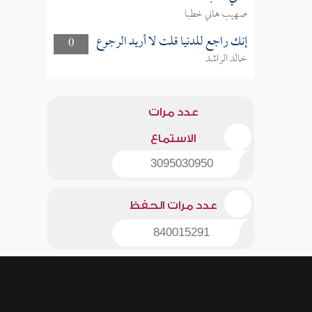
صهيب هاني خطبا
إنك راجع للدنيا قلت لا أريد الرجوع
0
خالد الراشد
عدد مرات
الاستماع
3095030950
عدد مرات الحفظ
840015291