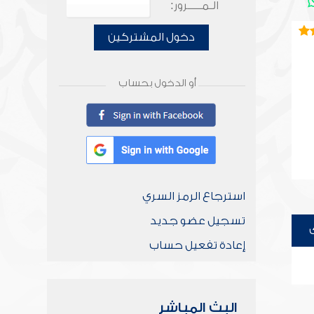
الـمـــــرور:
دخول المشتركين
أو الدخول بحساب
استرجاع الرمز السري
تسجيل عضو جديد
إعادة تفعيل حساب
البث المباشر