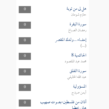
هل لى من توبة
0
حازم شومان
سورة البقرة
0
رمضان الصباغ
إمضاء .. ولدك المقصر
0
(...)
الحاكمية 8
0
محمد عبد المقصود
سورة الفلق
0
عبد الله الخليفي
المسؤولية
0
أيمن صيدح
أذان من فلسطين-بصوت صهيب
0
هاني خطبا