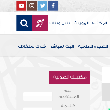
المكتبة
المواريث
بنين وبنات
الشجرة العلمية
البث المباشر
شارك بملفاتك
مكتبتك الصوتية
اسم
المستخدم:
كـلـــمـة