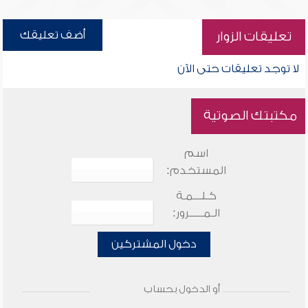
أضف تعليقك
تعليقات الزوار
لا توجد تعليقات حتى الآن
مكتبتك الصوتية
اسم
المستخدم:
كـلـــمـة
الـمـــــرور:
دخول المشتركين
أو الدخول بحساب