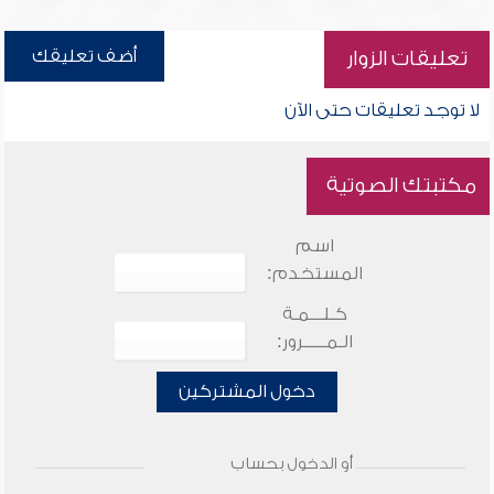
أضف تعليقك
تعليقات الزوار
لا توجد تعليقات حتى الآن
مكتبتك الصوتية
اسم
المستخدم:
كـلـــمـة
الـمـــــرور:
دخول المشتركين
أو الدخول بحساب