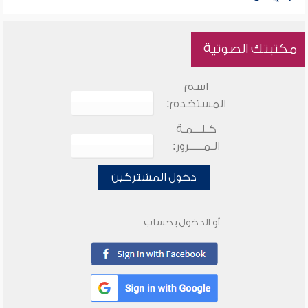
مكتبتك الصوتية
اسم
المستخدم:
كـلـــمـة
الـمـــــرور:
دخول المشتركين
أو الدخول بحساب