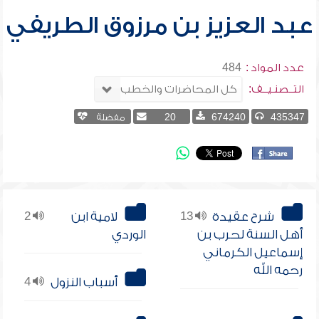
عبد العزيز بن مرزوق الطريفي
عدد المواد :
484
التــصنـيــف:
435347
674240
20
مفضلة
شرح عقيدة
13
لامية ابن
2
أهل السنة لحرب بن
الوردي
إسماعيل الكرماني
رحمه الله
أسباب النزول
4