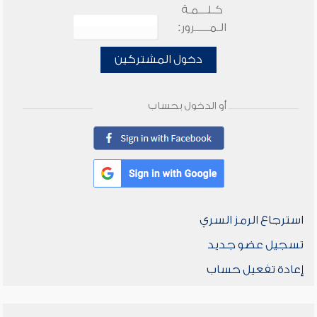
كـلـــمـة
الـمـــــرور:
دخول المشتركين
أو الدخول بحساب
استرجاع الرمز السري
تسجيل عضو جديد
إعادة تفعيل حساب