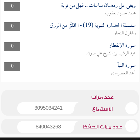
وبقى على رمضان ساعات .. فهل من توبة
0
محمد حسين يعقوب
سلسلة الحضارة النبوية (19) - الخَلقُ من الرزق
0
زغلول النجار
سورة الإنفطار
0
عبد الرشيد بن الشيخ علي صوفي
سورة النبأ
0
أحمد المعصراوي
عدد مرات
3095034241
الاستماع
عدد مرات الحفظ
840043268