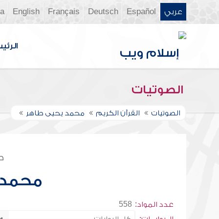
عربي
Español
Deutsch
Français
English
ia
الرئي
الصوتيات
الصوتيات
القرآن الكريم
محمد يحيى طاهر
ص
محمد 
عدد المواد:
558