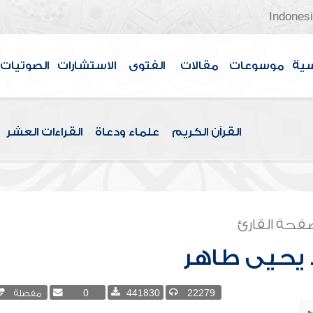
Indones
سية
موسوعات
مقالات
الفتوى
الاستشارات
الصوتيات
القرآن الكريم
علماء ودعاة
القراءات العشر
فحة القارئ
يحيى طاهر
22279
441830
0
مفضلة