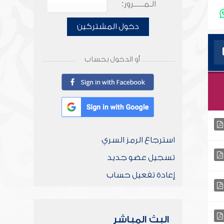
الـمـــــرور:
دخول المشتركين
أو الدخول بحساب
استرجاع الرمز السري
تسجيل عضو جديد
إعادة تفعيل حساب
البث المباشر