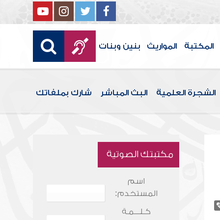
المكتبة
المواريث
بنين وبنات
الشجرة العلمية
البث المباشر
شارك بملفاتك
مكتبتك الصوتية
اسم
المستخدم:
كـلـــمـة