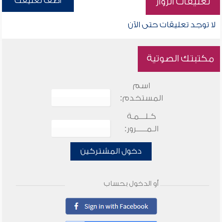
أضف تعليقك
تعليقات الزوار
لا توجد تعليقات حتى الآن
مكتبتك الصوتية
اسم
المستخدم:
كـلـــمـة
الـمـــــرور:
دخول المشتركين
أو الدخول بحساب