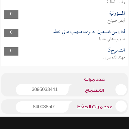
رشيد بلعالية
المسؤولية
0
أيمن صيدح
أذان من فلسطين-بصوت صهيب هاني خطبا
0
صهيب هاني خطبا
الشموخ5
0
مهند الدوسري
عدد مرات
3095033441
الاستماع
عدد مرات الحفظ
840038501