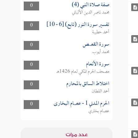
صفة صلاة النبي (4)
0
محمد ناصر الدين الألباني
تفسير سورة النور (تابع) [6 - 10]
0
أحمد حطيبة
سورة القصص
0
محمد أيوب
سورة الأنعام
0
مصحف الحرم المكي لعام 1426هـ
اختلاط السائق بالمحارم
0
أحمد القطان
الحرم المدني 1 - عصام البخارى
0
عصام بخاري
عدد مرات