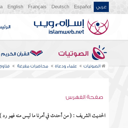
عربي
Español
Deutsch
Français
English
ia
الرئي
الصوتيات
القرآن الكريم
الصوتيات
علماء ودعاة
محاضرات مفرغة
فتاوى ن
صفحة الفهرس
الحديث الشريف : ( من أحدث في أمرنا ما ليس منه فهو رد ) م