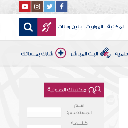
المكتبة
المواريث
بنين وبنات
علمية
البث المباشر
شارك بملفاتك
مكتبتك الصوتية
اسم
المستخدم:
كـلـــمـة