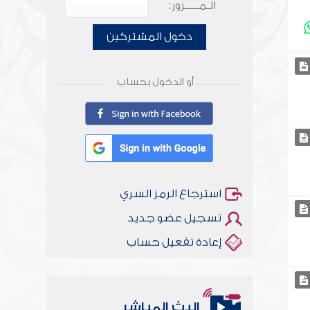
الـمـــــرور:
دخول المشتركين
أو الدخول بحساب
استرجاع الرمز السري
تسجيل عضو جديد
إعادة تفعيل حساب
البث المباشر