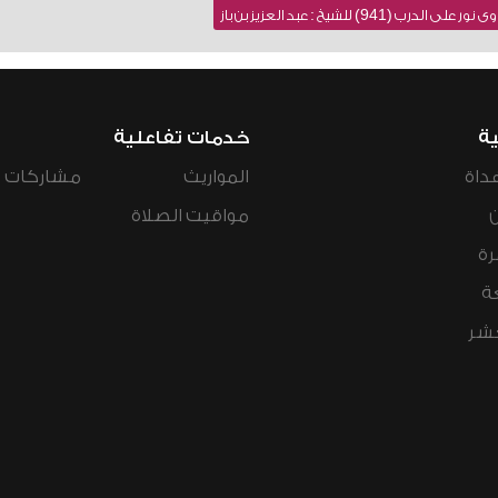
941) للشيخ : عبد العزيز بن باز
ية
خدمات تفاعلية
داة
المواريث
مشاركات ال
مواقيت الصلاة
رة
ة
عشر