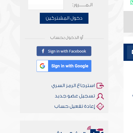
الـمـــــرور:
دخول المشتركين
أو الدخول بحساب
استرجاع الرمز السري
تسجيل عضو جديد
إعادة تفعيل حساب