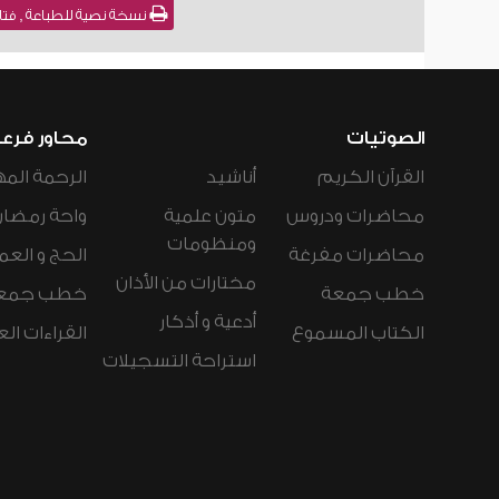
نسخة نصية للطباعة , فتاوى نور على الدرب (
الصوتيات
محاور فرع
القرآن الكريم
أناشيد
الرحمة المه
محاضرات ودروس
متون علمية
واحة رمضان
ومنظومات
محاضرات مفرغة
الحج و العم
مختارات من الأذان
خطب جمعة
خطب جمع
أدعية و أذكار
الكتاب المسموع
القراءات ال
استراحة التسجيلات