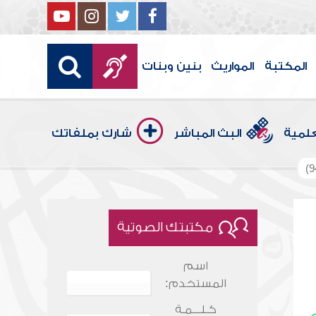
المكتبة
المواريث
بنين وبنات
علمية
البث المباشر
شارك بملفاتك
مكتبتك الصوتية
اسم
المستخدم:
كـلـــمـة