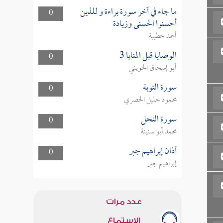
ما جاء في آخر سورة براءة و للذين
0
أحسنوا الحسنى وزيادة
أحمد حطيبة
الوصايا قبل المنايا 3
0
أبو إسحاق الحويني
سورة التوبة
0
محمود خليل الحصري
سورة النحل
0
محمد أبو سنينة
أذان إبراهيم جبر
0
إبراهيم جبر
عدد مرات
الاستماع