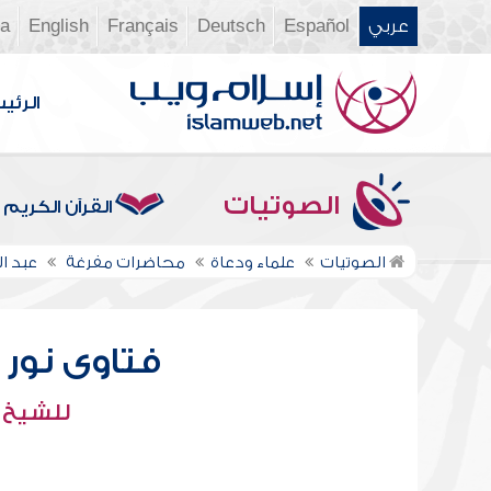
عربي
Español
Deutsch
Français
English
ia
الرئي
الصوتيات
القرآن الكريم
الصوتيات
علماء ودعاة
محاضرات مفرغة
عبد ال
فتاوى نور عل
للشيخ : 