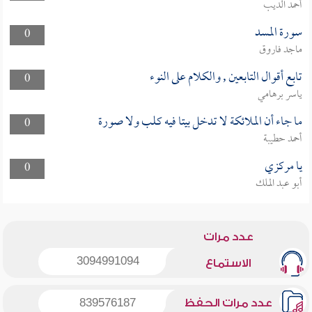
أحمد الديب
سورة المسد
0
ماجد فاروق
تابع أقوال التابعين , والكلام على النوء
0
ياسر برهامي
ما جاء أن الملائكة لا تدخل بيتا فيه كلب ولا صورة
0
أحمد حطيبة
يا مركزي
0
أبو عبد الملك
عدد مرات
3094991094
الاستماع
عدد مرات الحفظ
839576187