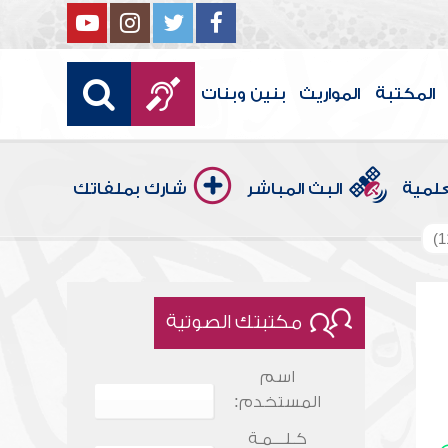
المكتبة
المواريث
بنين وبنات
علمية
البث المباشر
شارك بملفاتك
مكتبتك الصوتية
اسم
المستخدم:
كـلـــمـة