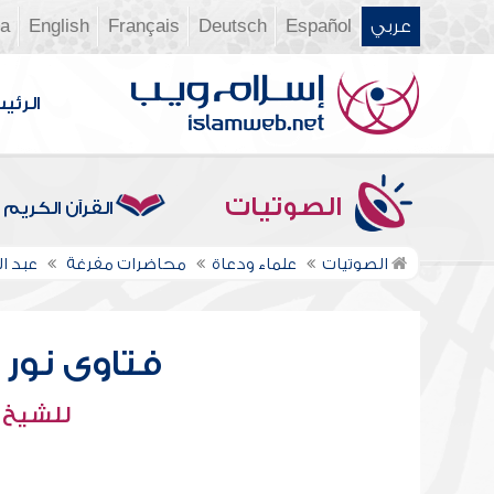
عربي
Español
Deutsch
Français
English
ia
الرئي
الصوتيات
القرآن الكريم
الصوتيات
علماء ودعاة
محاضرات مفرغة
عبد ال
فتاوى نور عل
للشيخ : 