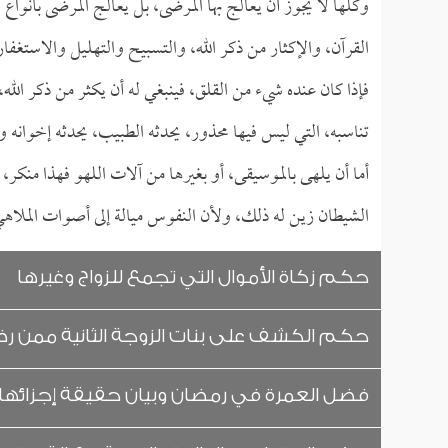
وكلها لا يجوز أن يعالج بها المرضى، بل يعالج المرضى بأنواع
القرآن، والإكثار من ذكر الله، والتسبيح والتهليل والاستغفار
فإذا كان عنده شيء من القلق، فينبغي له أن يكثر من ذكر الل
تناسبه، التي ليس فيها محذور، يحدثه الطبيب، يحدثه إخوانه و
أما أن يلهى بالموسيقى، أو بغيرها من آلات اللهو فهذا منكر
الشيطان زين له ذلك، ولأن النفوس ميالة إلى أصوات الملاهي، 
حكم زكاة الأموال التي تجمع للزواج وغيرها
حكم الكشف على بنات الزوجة الثانية ممن رض
فضل العمرة في رمضان وبيان حقيقة إجزائها