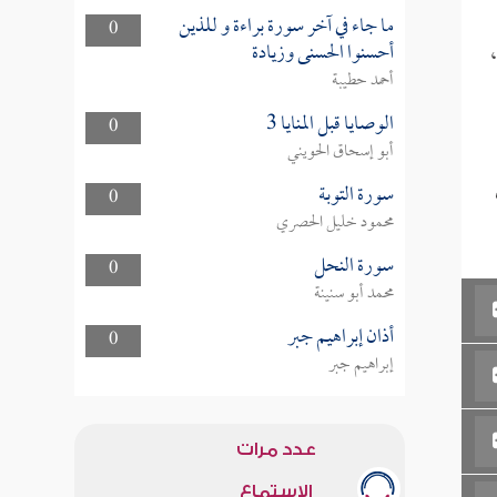
ما جاء في آخر سورة براءة و للذين
0
أحسنوا الحسنى وزيادة
أحمد حطيبة
الوصايا قبل المنايا 3
0
أبو إسحاق الحويني
سورة التوبة
0
محمود خليل الحصري
سورة النحل
0
محمد أبو سنينة
أذان إبراهيم جبر
0
إبراهيم جبر
عدد مرات
الاستماع