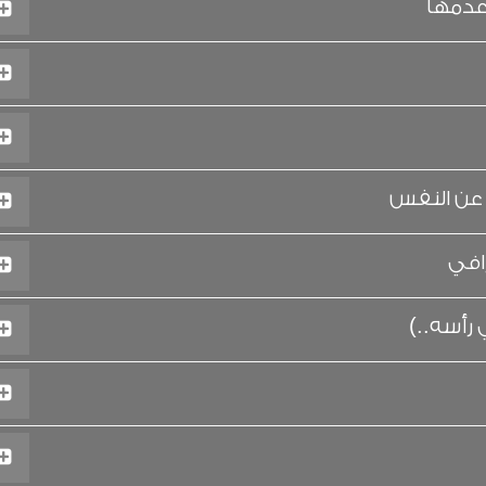
وعدمها
 عن النفس
افي
أسه..)