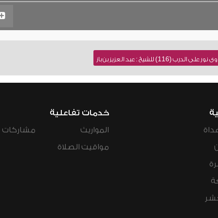
116) للشيخ : عبد العزيز بن باز
ية
خدمات تفاعلية
داة
المواريث
مشاركات ال
مواقيت الصلاة
رة
ة
عشر