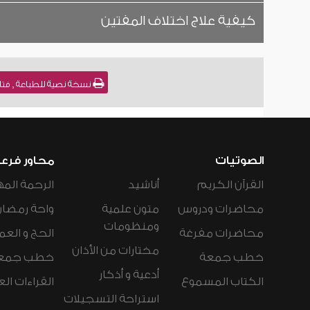
كيفية علاج اختلاف المفتين
نسخة نصية للطباعة , فتاوى نور على الدرب (
الصوتيات
محاور فرع
القرآن الكريم
أناشيد
الرحمة المه
محاضرات ودروس
متون علمية
واحة رمضان
ومنظومات
محاضرات مفرغة
الحج و العم
مختارات من الأذان
خطب جمعة
خطب جمع
أدعية و أذكار
الكتاب المسموع
القراءات ال
استراحة التسجيلات