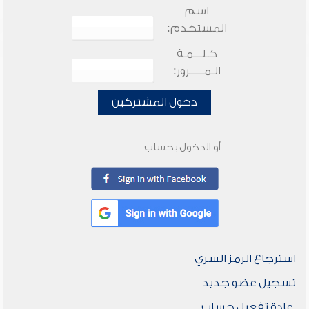
اسم
المستخدم:
كـلـــمـة
الـمـــــرور:
دخول المشتركين
أو الدخول بحساب
استرجاع الرمز السري
تسجيل عضو جديد
إعادة تفعيل حساب