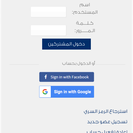
اسم
المستخدم:
كـلـــمـة
الـمـــــرور:
دخول المشتركين
أو الدخول بحساب
استرجاع الرمز السري
تسجيل عضو جديد
إعادة تفعيل حساب