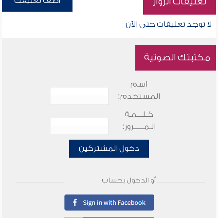
أضف تعليقك
تعليقات الزوار
لا توجد تعليقات حتى الآن
مكتبتك الصوتية
اسم
المستخدم:
كـلـــمـة
الـمـــــرور:
دخول المشتركين
أو الدخول بحساب