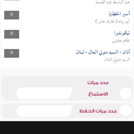
عبد الباسط عبد الصمد
أسير الخطايا
0
أبو زياد ( طارق جابر )
تيكوندوا
0
نظام يعقوبي
أذان - السيد متولي العال - لبنان
0
السيد متولي العال
عدد مرات
الاستماع
عدد مرات الحفظ