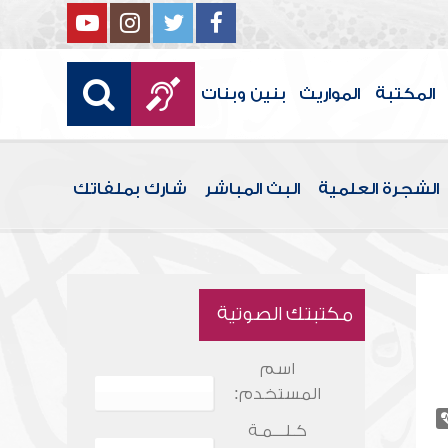
المكتبة
المواريث
بنين وبنات
الشجرة العلمية
البث المباشر
شارك بملفاتك
مكتبتك الصوتية
اسم
المستخدم:
كـلـــمـة