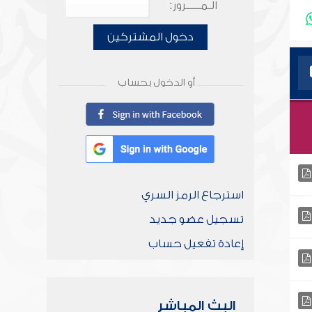
الـمـــــرور:
دخول المشتركين
أو الدخول بحساب
استرجاع الرمز السري
تسجيل عضو جديد
إعادة تفعيل حساب
البث المباشر