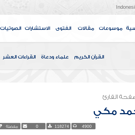
Indones
سية
موسوعات
مقالات
الفتوى
الاستشارات
الصوتيات
القرآن الكريم
علماء ودعاة
القراءات العشر
فحة القارئ
مد مكي
4900
118274
0
مفضلة