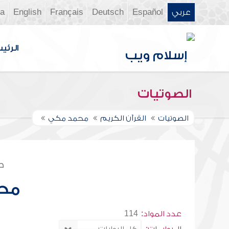
عربي
Español
Deutsch
Français
English
ia
الرئي
الصوتيات
الصوتيات
القرآن الكريم
محمد مكي
ص
مح
عدد المواد:
114