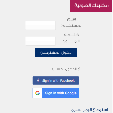
مكتبتك الصوتية
اسم
المستخدم:
كـلـــمـة
الـمـــــرور:
دخول المشتركين
أو الدخول بحساب
استرجاع الرمز السري