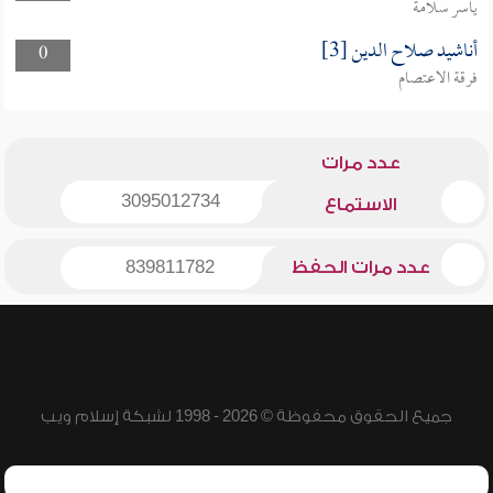
ياسر سلامة
أناشيد صلاح الدين [3]
0
فرقة الاعتصام
عدد مرات
3095012734
الاستماع
عدد مرات الحفظ
839811782
جميع الحقوق محفوظة © 2026 - 1998 لشبكة إسلام ويب