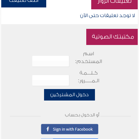
أضف تعليقك
تعليقات الزوار
لا توجد تعليقات حتى الآن
مكتبتك الصوتية
اسم
المستخدم:
كـلـــمـة
الـمـــــرور:
دخول المشتركين
أو الدخول بحساب