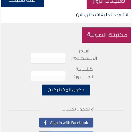
أضف تعليقك
تعليقات الزوار
لا توجد تعليقات حتى الآن
مكتبتك الصوتية
اسم
المستخدم:
كـلـــمـة
الـمـــــرور:
دخول المشتركين
أو الدخول بحساب