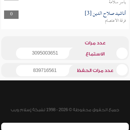
ياسر سلامة
أناشيد صلاح الدين [3]
0
فرقة الاعتصام
عدد مرات
3095003651
الاستماع
عدد مرات الحفظ
839716561
جميع الحقوق محفوظة © 2026 - 1998 لشبكة إسلام ويب