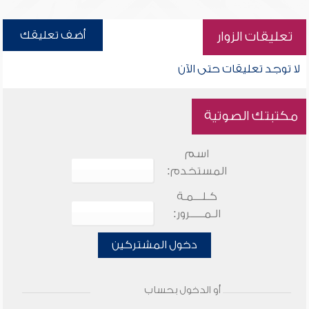
أضف تعليقك
تعليقات الزوار
لا توجد تعليقات حتى الآن
مكتبتك الصوتية
اسم
المستخدم:
كـلـــمـة
الـمـــــرور:
دخول المشتركين
أو الدخول بحساب