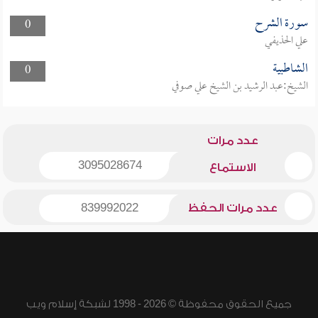
سورة الشرح
0
علي الحذيفي
الشاطبية
0
الشيخ:عبد الرشيد بن الشيخ علي صوفي
عدد مرات
3095028674
الاستماع
عدد مرات الحفظ
839992022
جميع الحقوق محفوظة © 2026 - 1998 لشبكة إسلام ويب