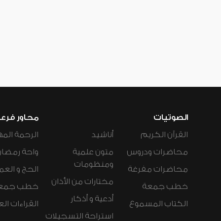
الصوتيات
محاور فرع
القرآن الكريم
أناشيد
الرحمة المه
محاضرات ودروس
متون علمية
واحة رمضان
ومنظومات
محاضرات مفرغة
الحج و العم
مختارات من الأذان
خطب جمعة
خطب جمع
أدعية و أذكار
الكتاب المسموع
القراءات ال
استراحة التسجيلات