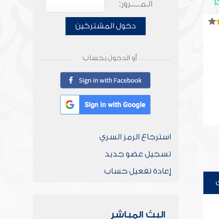
الـمـــــرور:
دخول المشتركين
أو الدخول بحساب
استرجاع الرمز السري
تسجيل عضو جديد
إعادة تفعيل حساب
البث المباشر