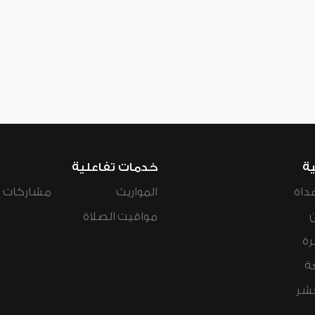
ية
خدمات تفاعلية
داة
المواريث
مشاركات ال
مواقيت الصلاة
رة
ة
عشر