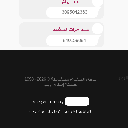
الاستماع
3095042363
عدد مرات الحفظ
840159094
زوار
جميع الحقوق محفوظة © 2026 - 1998
لشبكة إسلام ويب
وثيقة الخصوصية
اتفاقية الخدمة
اتصل بنا
من نحن