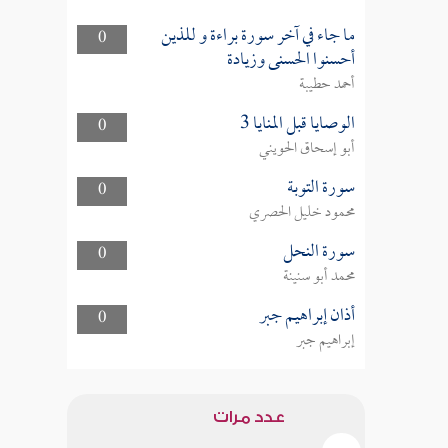
ما جاء في آخر سورة براءة و للذين
0
أحسنوا الحسنى وزيادة
أحمد حطيبة
الوصايا قبل المنايا 3
0
أبو إسحاق الحويني
سورة التوبة
0
محمود خليل الحصري
سورة النحل
0
محمد أبو سنينة
أذان إبراهيم جبر
0
إبراهيم جبر
عدد مرات