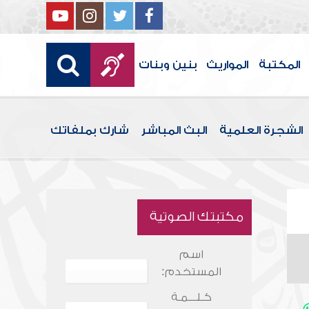
المكتبة
المواريث
بنين وبنات
الشجرة العلمية
البث المباشر
شارك بملفاتك
مكتبتك الصوتية
اسم
المستخدم:
كـلـــمـة