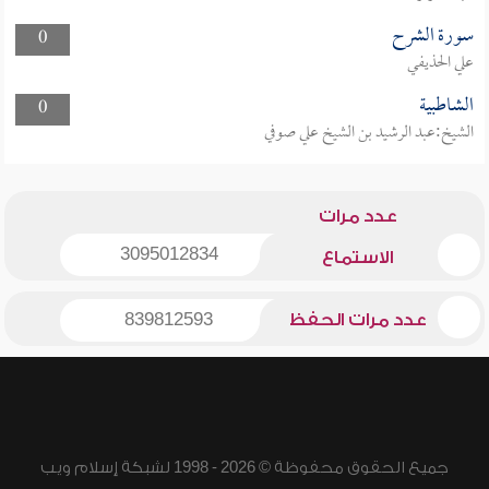
سورة الشرح
0
علي الحذيفي
الشاطبية
0
الشيخ:عبد الرشيد بن الشيخ علي صوفي
عدد مرات
3095012834
الاستماع
عدد مرات الحفظ
839812593
جميع الحقوق محفوظة © 2026 - 1998 لشبكة إسلام ويب