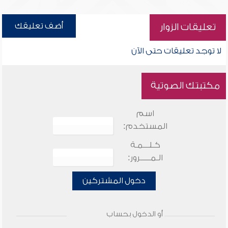
أضف تعليقك
تعليقات الزوار
لا توجد تعليقات حتى الآن
مكتبتك الصوتية
اسم
المستخدم:
كـلـــمـة
الـمـــــرور:
دخول المشتركين
أو الدخول بحساب