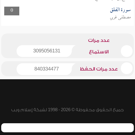
سورة الفلق
0
مصطفى غربي
عدد مرات
3095056131
الاستماع
عدد مرات الحفظ
840334477
جميع الحقوق محفوظة © 2026 - 1998 لشبكة إسلام ويب