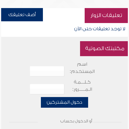
أضف تعليقك
تعليقات الزوار
لا توجد تعليقات حتى الآن
مكتبتك الصوتية
اسم
المستخدم:
كـلـــمـة
الـمـــــرور:
دخول المشتركين
أو الدخول بحساب