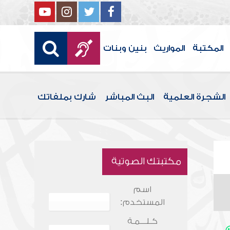
المكتبة
المواريث
بنين وبنات
الشجرة العلمية
البث المباشر
شارك بملفاتك
مكتبتك الصوتية
اسم
المستخدم:
كـلـــمـة