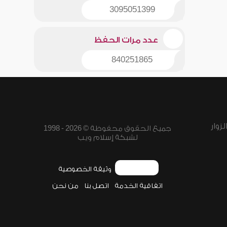
3095051399
عدد مرات الحفظ
840251865
زوار
جميع الحقوق محفوظة © 2026 - 1998
لشبكة إسلام ويب
وثيقة الخصوصية
اتفاقية الخدمة
اتصل بنا
من نحن