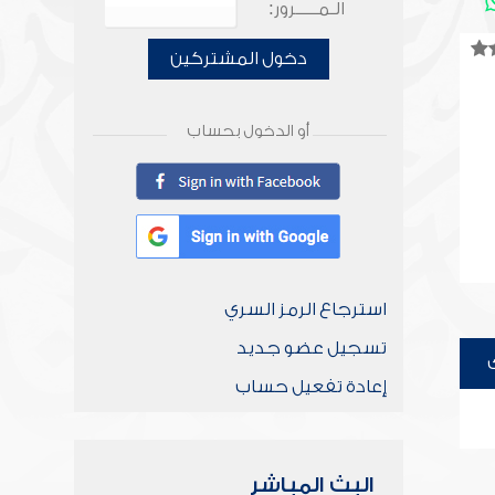
الـمـــــرور:
دخول المشتركين
أو الدخول بحساب
استرجاع الرمز السري
تسجيل عضو جديد
إعادة تفعيل حساب
البث المباشر