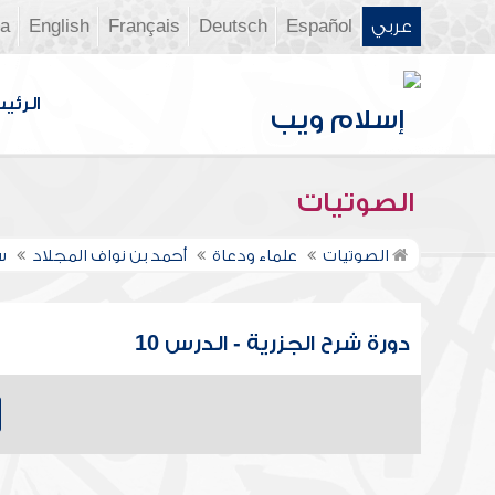
عربي
Español
Deutsch
Français
English
ia
الرئي
الصوتيات
الصوتيات
علماء ودعاة
أحمد بن نواف المجلاد
س
دورة شرح الجزرية - الدرس 10