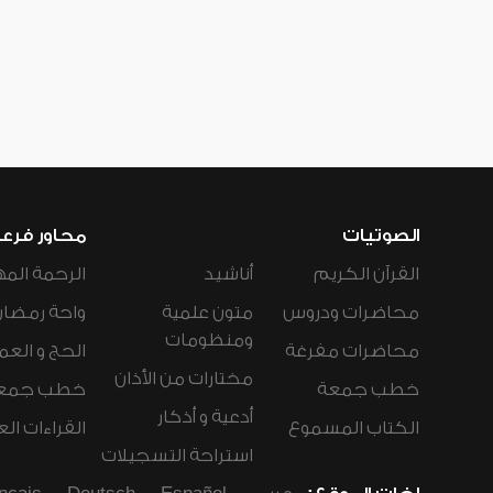
الصوتيات
محاور فرع
القرآن الكريم
أناشيد
الرحمة المه
محاضرات ودروس
متون علمية
واحة رمضان
ومنظومات
محاضرات مفرغة
الحج و العم
مختارات من الأذان
خطب جمعة
خطب جمع
أدعية و أذكار
الكتاب المسموع
القراءات ال
استراحة التسجيلات