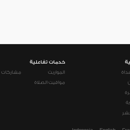
ية
خدمات تفاعلية
داة
المواريث
مشاركات ال
مواقيت الصلاة
رة
ة
عشر