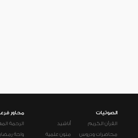
الصوتيات
محاور فرع
القرآن الكريم
أناشيد
الرحمة المه
محاضرات ودروس
متون علمية
واحة رمضان