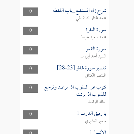
شرح زاد المستقنع_باب اللقطة
0
محمد مختار الشنقيطي
سورة البقرة
0
محمد سعيد خياط
سورة القمر
0
السيد أحمد أبوزيد
تفسير سورة غافر [23-28]
0
المنتصر الكتاني
تتوب عن الذنوب اذا مرضتا وترجع
0
للذنوب اذا برئت
خالد الراشد
يا رفيق الدرب 1
0
سمير البشيري
الأشبال1
0