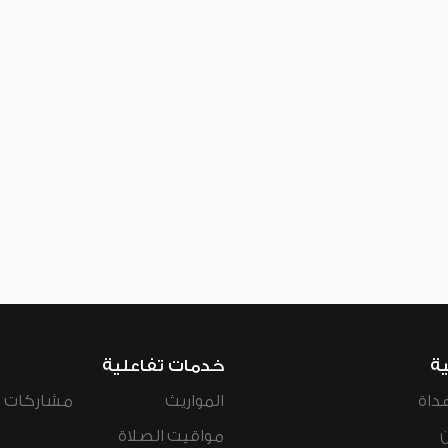
ية
خدمات تفاعلية
داة
المواريث
مشاركات ال
مواقيت الصلاة