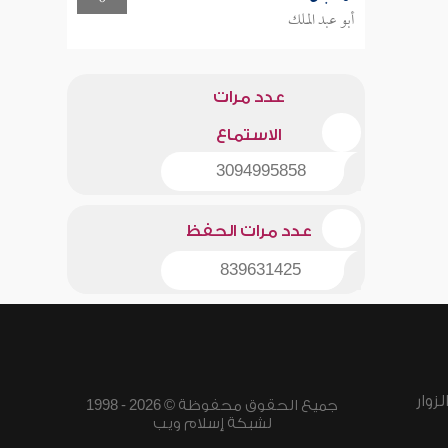
أبو عبد الملك
عدد مرات
الاستماع
3094995858
عدد مرات الحفظ
839631425
زوار
جميع الحقوق محفوظة © 2026 - 1998
لشبكة إسلام ويب