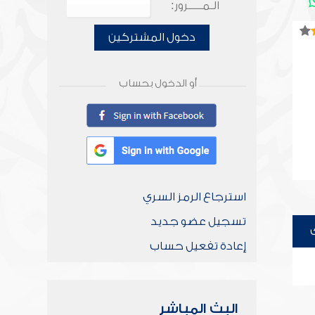
الـمـــــرور:
دخول المشتركين
أو الدخول بحساب
استرجاع الرمز السري
تسجيل عضو جديد
إعادة تفعيل حساب
البث المباشر