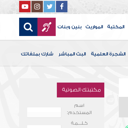
المكتبة
المواريث
بنين وبنات
الشجرة العلمية
البث المباشر
شارك بملفاتك
مكتبتك الصوتية
اسم
المستخدم:
كـلـــمـة