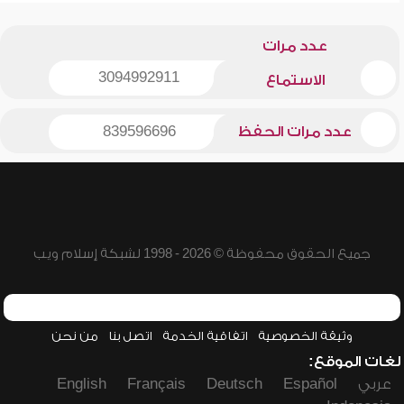
عدد مرات
3094992911
الاستماع
عدد مرات الحفظ
839596696
جميع الحقوق محفوظة © 2026 - 1998 لشبكة إسلام ويب
وثيقة الخصوصية
اتفاقية الخدمة
اتصل بنا
من نحن
لغات الموقع:
عربي
Español
Deutsch
Français
English