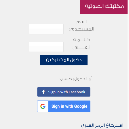
مكتبتك الصوتية
اسم
المستخدم:
كـلـــمـة
الـمـــــرور:
دخول المشتركين
أو الدخول بحساب
استرجاع الرمز السري