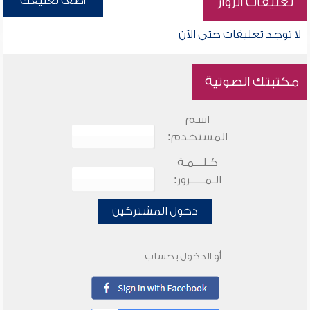
أضف تعليقك
تعليقات الزوار
لا توجد تعليقات حتى الآن
مكتبتك الصوتية
اسم
المستخدم:
كـلـــمـة
الـمـــــرور:
دخول المشتركين
أو الدخول بحساب