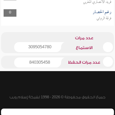
فريد الأنصاري المغربي
رغم الحصار
0
فرقة الروابي
عدد مرات
3095054780
الاستماع
عدد مرات الحفظ
840305458
جميع الحقوق محفوظة © 2026 - 1998 لشبكة إسلام ويب