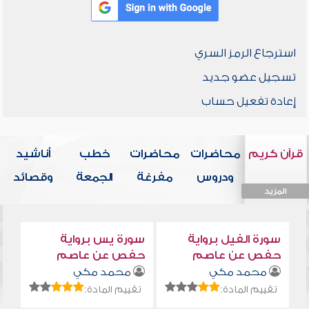
استرجاع الرمز السري
تسجيل عضو جديد
إعادة تفعيل حساب
قرآن كريم
محاضرات
محاضرات
خطب
أناشيد
ودروس
مفرغة
الجمعة
وقصائد
المزيد
المزيد
المزيد
المزيد
المزيد
سورة الفيل برواية
سورة يس برواية
حفص عن عاصم
حفص عن عاصم
محمد مكي
محمد مكي
تقييم المادة:
تقييم المادة: