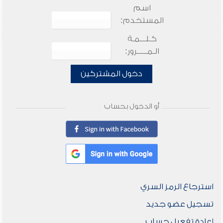
اسم
المستخدم:
كـلـــمـة
الـمـــــرور:
دخول المشتركين
أو الدخول بحساب
استرجاع الرمز السري
تسجيل عضو جديد
إعادة تفعيل حساب