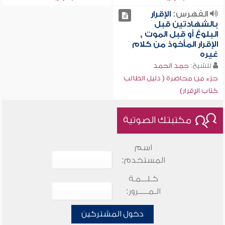
الفهرس:
الإقرار
بالشهادتين قبل
البلوغ أو قبل الموت ,
الإقرار المأخوذ من كلام
غيره
للشيخ:
حمد الحمد
جزء من محاضرة ( دليل الطالب
كتاب الإقرار)
مكتبتك الصوتية
اسم
المستخدم:
كـلـــمـة
الـمـــــرور:
دخول المشتركين