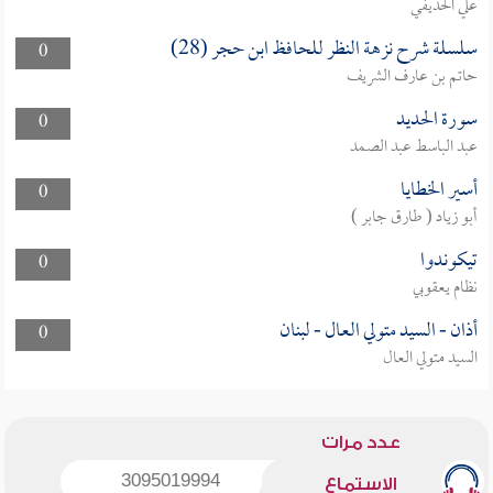
علي الحذيفي
سلسلة شرح نزهة النظر للحافظ ابن حجر (28)
0
حاتم بن عارف الشريف
سورة الحديد
0
عبد الباسط عبد الصمد
أسير الخطايا
0
أبو زياد ( طارق جابر )
تيكوندوا
0
نظام يعقوبي
أذان - السيد متولي العال - لبنان
0
السيد متولي العال
عدد مرات
3095019994
الاستماع