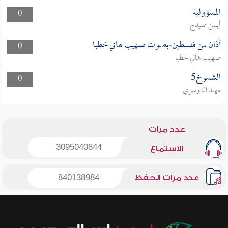
المسؤولية
0
أيمن صيدح
أذان من فلسطين-بصوت صهيب هاني خطبا
0
صهيب هاني خطبا
الشموخ5
0
مهند الدوسري
عدد مرات
3095040844
الاستماع
عدد مرات الحفظ
840138984