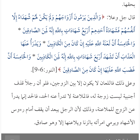
بحقها.
قال جل وعلا:
وَالَّذِينَ يَرْمُونَ أَزْوَاجَهُمْ وَلَمْ يَكُنْ لَهُمْ شُهَدَاءُ إِلَّا
أَنفُسُهُمْ فَشَهَادَةُ أَحَدِهِمْ أَرْبَعُ شَهَادَاتٍ بِاللَّهِ إِنَّهُ لَمِنَ الصَّادِقِينَ
*
وَالْخَامِسَةُ أَنَّ لَعْنَةَ اللَّهِ عَلَيْهِ إِنْ كَانَ مِنَ الْكَاذِبِينَ
*
وَيَدْرَأُ عَنْهَا
الْعَذَابَ أَنْ تَشْهَدَ أَرْبَعَ شَهَادَاتٍ بِاللَّهِ إِنَّهُ لَمِنَ الْكَاذِبِينَ
*
وَالْخَامِسَةَ أَنَّ
غَضَبَ اللَّهِ عَلَيْهَا إِنْ كَانَ مِنَ الصَّادِقِينَ
[النور:6-9].
وعلى ذلك فاللعان لا يكون إلا بين الزوجين، فلو أن رجلاً قذف
أجنبية ليست زوجة له، فالملاعنة لا تدرأ عنه الحد، فالحد إنما يدرأ
عن الزوج للملاعنة، وذلك لأن الرجل يبعد أن يقف أمام رءوس
الأشهاد ويرمي امرأته بالزنا ويلاعنها إلا وهو صادق.