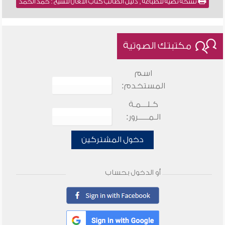
نسخة نصية للطباعة , دليل الطالب كتاب اللعان للشيخ : حمد الحمد
مكتبتك الصوتية
اسم
المستخدم:
كـلـــمـة
الـمـــــرور:
دخول المشتركين
أو الدخول بحساب