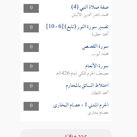
صفة صلاة النبي (4)
0
محمد ناصر الدين الألباني
تفسير سورة النور (تابع) [6 - 10]
0
أحمد حطيبة
سورة القصص
0
محمد أيوب
سورة الأنعام
0
مصحف الحرم المكي لعام 1426هـ
اختلاط السائق بالمحارم
0
أحمد القطان
الحرم المدني 1 - عصام البخارى
0
عصام بخاري
عدد مرات