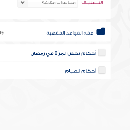
التــصنـيــف:
فقه القواعد الفقهية
أحكام تخص المرأة في رمضان
أحكام الصيام