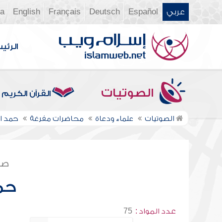
عربي
Español
Deutsch
Français
English
ia
الرئي
الصوتيات
القرآن الكريم
الصوتيات
علماء ودعاة
محاضرات مفرغة
حمد ا
صف
حم
عدد المواد :
75