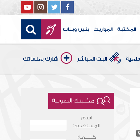
المكتبة
المواريث
بنين وبنات
علمية
البث المباشر
شارك بملفاتك
مكتبتك الصوتية
اسم
المستخدم:
كـلـــمـة