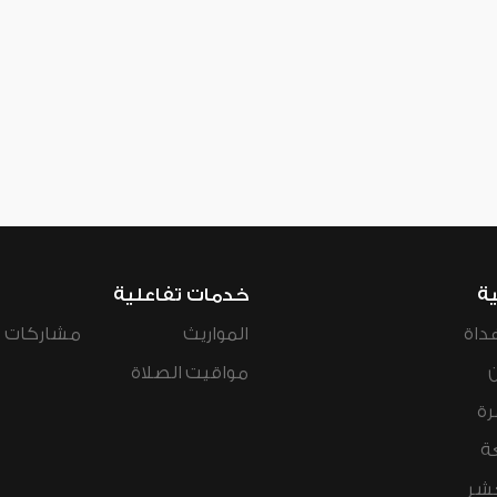
ية
خدمات تفاعلية
داة
المواريث
مشاركات ال
مواقيت الصلاة
رة
ة
عشر