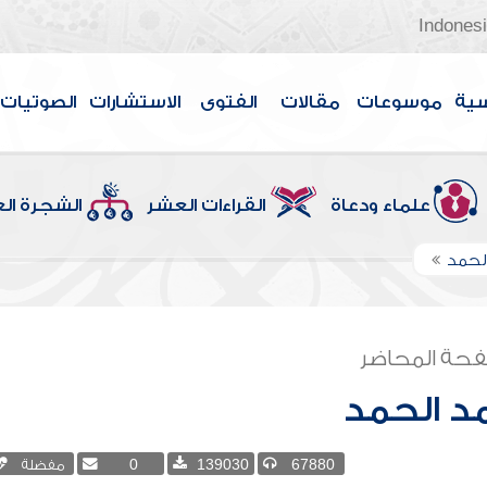
Indones
سية
موسوعات
مقالات
الفتوى
الاستشارات
الصوتيات
علماء ودعاة
القراءات العشر
الشجرة ال
لحمد
حة المحاضر
د الحمد
67880
139030
0
مفضلة