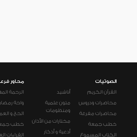
الصوتيات
محاور فرع
القرآن الكريم
أناشيد
الرحمة المه
محاضرات ودروس
متون علمية
واحة رمضان
ومنظومات
محاضرات مفرغة
الحج و العم
مختارات من الأذان
خطب جمعة
خطب جمع
أدعية و أذكار
الكتاب المسموع
القراءات ال