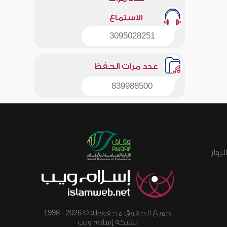
الاستماع
3095028251
عدد مرات الحفظ
839988500
زوار
جميع الحقوق محفوظة © 2026 - 1998
لشبكة إسلام ويب