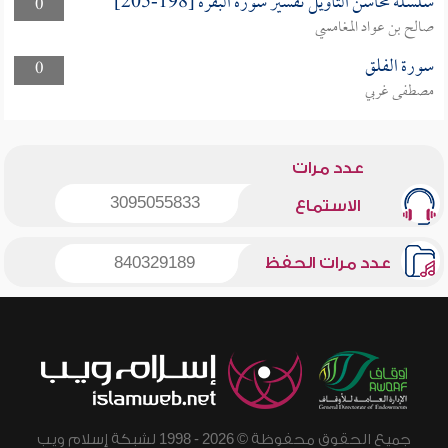
سلسلة محاسن التأويل تفسير سورة البقرة [198-205]
0
صالح بن عواد المغامسي
سورة الفلق
0
مصطفى غربي
عدد مرات
3095055833
الاستماع
عدد مرات الحفظ
840329189
جميع الحقوق محفوظة © 2026 - 1998 لشبكة إسلام ويب