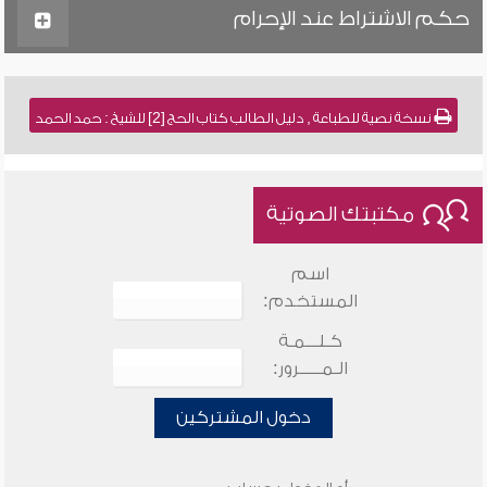
حكم الاشتراط عند الإحرام
نسخة نصية للطباعة , دليل الطالب كتاب الحج [2] للشيخ : حمد الحمد
مكتبتك الصوتية
اسم
المستخدم:
كـلـــمـة
الـمـــــرور:
دخول المشتركين