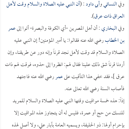
وفي
النسائي
و
أبي داود
: (
أن النبي عليه الصلاة والسلام وقت لأهل
العراق ذات عرق
).
وفي
البخاري
: أن أهل المصرين -أي الكوفة والبصرة- أتوا إلى
عمر
بن الخطاب
رضي الله عنه فقالوا: يا أمير المؤمنين! إن النبي عليه
الصلاة والسلام قد وقت لأهل نجد قرناً وإنه دور عن طريقنا، وإن
أردنا قرناً شق ذلك علينا فقال لهم: انظروا إلى حذوه، فوقت لهم ذات
عرق ]، فقد خفي هذا التأقيت على
عمر
رضي الله عنه فاجتهد
فأصاب السنة رضي الله تعالى عنه.
إذاً: هذه خمسة مواقيت وقتها النبي عليه الصلاة والسلام للمريد
للنسك من حج أو عمرة، فليس له أن يتجاوز هذه المواقيت إلا
بإحرام أولها: ذو الحليفة، ويسميه العامة بآبار علي، ولا أصل لهذه