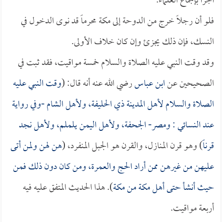
أجزأ بإجماع العلماء.
فلو أن رجلاً خرج من الدوحة إلى مكة محرماً قد نوى الدخول في
النسك، فإن ذلك يجزئ وإن كان خلاف الأولى.
وقد وقت النبي عليه الصلاة والسلام خمسة مواقيت، فقد ثبت في
الصحيحين عن
ابن عباس
رضي الله عنه أنه قال: (
وقت النبي عليه
الصلاة والسلام لأهل المدينة ذي الحليفة، ولأهل الشام -وفي رواية
عند
النسائي
: ومصر- الجحفة، ولأهل اليمن يلملم، ولأهل نجد
قرناً
) وهو قرن المنازل، والقرن هو الجبل المنفرد، (
هن لهن ولمن أتى
عليهن من غيرهن ممن أراد الحج والعمرة، ومن كان دون ذلك فمن
حيث أنشأ حتى أهل مكة من مكة
). هذا الحديث المتفق عليه فيه
أربعة مواقيت.