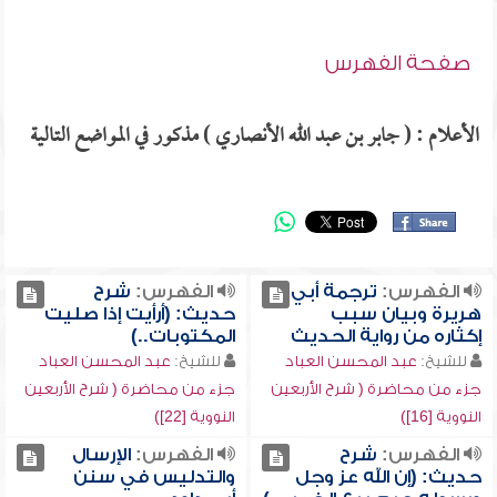
صفحة الفهرس
الأعلام : ( جابر بن عبد الله الأنصاري ) مذكور في المواضع التالية
الفهرس:
ترجمة أبي
الفهرس:
شرح
هريرة وبيان سبب
حديث: (أرأيت إذا صليت
إكثاره من رواية الحديث
المكتوبات..)
للشيخ:
عبد المحسن العباد
للشيخ:
عبد المحسن العباد
جزء من محاضرة ( شرح الأربعين
جزء من محاضرة ( شرح الأربعين
النووية [16])
النووية [22])
الفهرس:
شرح
الفهرس:
الإرسال
حديث: (إن الله عز وجل
والتدليس في سنن