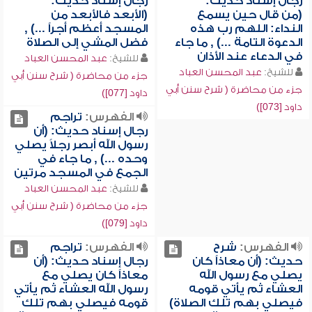
رجال إسناد حديث:
رجال إسناد حديث:
(من قال حين يسمع
(الأبعد فالأبعد من
النداء: اللهم رب هذه
المسجد أعظم أجراً ...) ,
الدعوة التامة ...) , ما جاء
فضل المشي إلى الصلاة
في الدعاء عند الأذان
للشيخ:
عبد المحسن العباد
للشيخ:
عبد المحسن العباد
جزء من محاضرة ( شرح سنن أبي
جزء من محاضرة ( شرح سنن أبي
داود [077])
داود [073])
الفهرس:
تراجم
رجال إسناد حديث: (أن
رسول الله أبصر رجلاً يصلي
وحده ...) , ما جاء في
الجمع في المسجد مرتين
للشيخ:
عبد المحسن العباد
جزء من محاضرة ( شرح سنن أبي
داود [079])
الفهرس:
شرح
الفهرس:
تراجم
حديث: (أن معاذاً كان
رجال إسناد حديث: (أن
يصلي مع رسول الله
معاذاً كان يصلي مع
العشاء ثم يأتي قومه
رسول الله العشاء ثم يأتي
فيصلي بهم تلك الصلاة)
قومه فيصلي بهم تلك