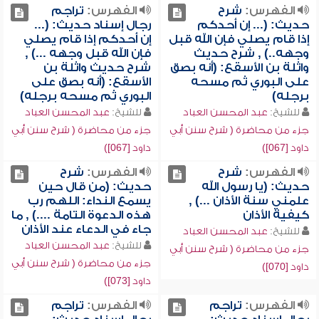
الفهرس:
شرح
الفهرس:
تراجم
حديث: (... إن أحدكم
رجال إسناد حديث: (...
إذا قام يصلي فإن الله قبل
إن أحدكم إذا قام يصلي
وجهه..) , شرح حديث
فإن الله قبل وجهه ...) ,
واثلة بن الأسقع: (أنه بصق
شرح حديث واثلة بن
على البوري ثم مسحه
الأسقع: (أنه بصق على
برجله)
البوري ثم مسحه برجله)
للشيخ:
عبد المحسن العباد
للشيخ:
عبد المحسن العباد
جزء من محاضرة ( شرح سنن أبي
جزء من محاضرة ( شرح سنن أبي
داود [067])
داود [067])
الفهرس:
شرح
الفهرس:
شرح
حديث: (يا رسول الله
حديث: (من قال حين
علمني سنة الأذان ...) ,
يسمع النداء: اللهم رب
كيفية الأذان
هذه الدعوة التامة ....) , ما
جاء في الدعاء عند الأذان
للشيخ:
عبد المحسن العباد
للشيخ:
عبد المحسن العباد
جزء من محاضرة ( شرح سنن أبي
جزء من محاضرة ( شرح سنن أبي
داود [070])
داود [073])
الفهرس:
تراجم
الفهرس:
تراجم