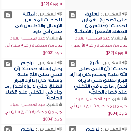
النووية [22])
الفهرس:
تعليق
الفهرس:
أمثلة
على تصحيح الغماري
للحديث المدلس ,
لحديث: (جئتم من
الإرسال والتدليس في
الجهاد الأصغر) , الأسئلة
سنن أبي داود
للشيخ:
عبد المحسن العباد
للشيخ:
عبد المحسن العباد
جزء من محاضرة ( شرح الأربعين
جزء من محاضرة ( شرح سنن أبي
النووية [32])
داود [003])
الفهرس:
شرح
الفهرس:
تراجم
حديث: (أن النبي صلى
رحال إسناد حديث: (أن
الله عليه وسلم كان إذا أراد
النبي صلى الله عليه
البراز انطلق حتى لا يراه
وسلم كان إذا أراد البراز
أحد) , ما جاء في التخلي
انطلق حتى لا يراه أحد) , ما
عند قضاء الحاجة
جاء في التخلي عند قضاء
الحاجة
للشيخ:
عبد المحسن العباد
للشيخ:
عبد المحسن العباد
جزء من محاضرة ( شرح سنن أبي
جزء من محاضرة ( شرح سنن أبي
داود [004])
داود [004])
الفهرس:
تراجم
الفهرس:
تراجم