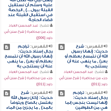
(نهى نبي الله صلى الله
عليه وسلم أن نستقبل
القبلة ببول...) , الرخصة
في استقبال القبلة عند
قضاء الحاجة
للشيخ:
عبد المحسن العباد
جزء من محاضرة ( شرح سنن أبي
داود [006])
الفهرس:
شرح
الفهرس:
تراجم
حديث: (نهانا رسول
رجال إسناد حديث:
الله أن نتمسح بعظم أو
(نهانا رسول الله أن نتمسح
بعر) , ما ينهى عنه أن
بعظم أو بعر) , ما ينهى
يستنجى به
عنه أن يستنجى به
للشيخ:
عبد المحسن العباد
للشيخ:
عبد المحسن العباد
جزء من محاضرة ( شرح سنن أبي
جزء من محاضرة ( شرح سنن أبي
داود [011])
داود [011])
الفهرس:
تراجم
الفهرس:
شرح
رجال إسناد حديث:
حديث: (كان رسول الله
(إنها ليست بنجس إنما
يغتسل بالصاع ويتوضأ
هي من الطوافين
بالمد) , ما يجزئ من الماء