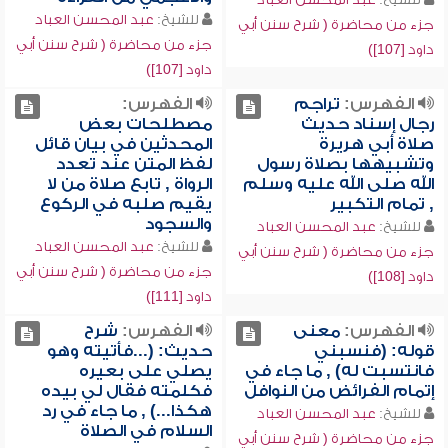
للشيخ:
عبد المحسن العباد
جزء من محاضرة ( شرح سنن أبي
جزء من محاضرة ( شرح سنن أبي
داود [107])
داود [107])
الفهرس:
تراجم
الفهرس:
رجال إسناد حديث
مصطلحات بعض
صلاة أبي هريرة
المحدثين في بيان قائل
وتشبيهها بصلاة رسول
لفظ المتن عند تعدد
الله صلى الله عليه وسلم
الرواة , تابع صلاة من لا
, تمام التكبير
يقيم صلبه في الركوع
والسجود
للشيخ:
عبد المحسن العباد
للشيخ:
عبد المحسن العباد
جزء من محاضرة ( شرح سنن أبي
جزء من محاضرة ( شرح سنن أبي
داود [108])
داود [111])
الفهرس:
معنى
الفهرس:
شرح
قوله: (فنسبني
حديث: (...فأتيته وهو
فانتسبت له) , ما جاء في
يصلي على بعيره
إتمام الفرائض من النوافل
فكلمته فقال لي بيده
هكذا...) , ما جاء في رد
للشيخ:
عبد المحسن العباد
السلام في الصلاة
جزء من محاضرة ( شرح سنن أبي