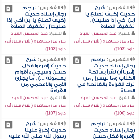
الفهرس:
شرح
الفهرس:
تراجم
حديث (كيف تصنع يا
رجال إسناد حديث
ابن أخي إذا صليت) ,
(كيف تصنع يا ابن أخي إذا
تخفيف الصلاة
صليت) , تخفيف الصلاة
للشيخ:
عبد المحسن العباد
للشيخ:
عبد المحسن العباد
جزء من محاضرة ( شرح سنن أبي
جزء من محاضرة ( شرح سنن أبي
داود [103])
داود [103])
الفهرس:
تراجم
الفهرس:
شرح
رجال إسناد حديث
حديث (اقرءوا فكل
(أمرنا أن نقرأ بفاتحة
حسن وسيجيء أقوام
الكتاب وما تيسر) , من
يقيمونه ...) , ما يجزئ
ترك القراءة بالفاتحة في
الأمي والأعجمي من
الصلاة
القراءة
للشيخ:
عبد المحسن العباد
للشيخ:
عبد المحسن العباد
جزء من محاضرة ( شرح سنن أبي
جزء من محاضرة ( شرح سنن أبي
داود [106])
داود [107])
الفهرس:
تراجم
الفهرس:
شرح
رجال إسناد حديث
حديث (خرج علينا
(اقرءوا فكل حسن
رسول الله صلى الله عليه