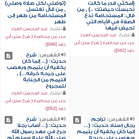
(امكثي قدر ما كانت
(توضئي لكل صلاة وصلي)
تحبسك حيضتك ..) , من
, من قال تغتسل
قال: المستحاضة تدع
المستحاضة من طهر إلى
الصلاة في الأيام التي
طهر
تحيض فيها
للشيخ:
عبد المحسن العباد
للشيخ:
عبد المحسن العباد
جزء من محاضرة ( شرح سنن أبي
جزء من محاضرة ( شرح سنن أبي
داود [046])
داود [042])
الفهرس:
شرح
حديث: (... إنما كان
يكفيه أن يتيمم ويعصب
على جرحه خرقه...) ,
التيمم من الجنابة
للمجروح
للشيخ:
عبد المحسن العباد
جزء من محاضرة ( شرح سنن أبي
داود [052])
الفهرس:
تراجم
الفهرس:
شرح
رجال إسناد حديث: (...
حديث: (... أصاب رجلاً
إنما كان يكفيه أن يتيمم
جرح في عهد رسول الله
ويعصب على جرحه
صلى الله عليه وسلم ثم