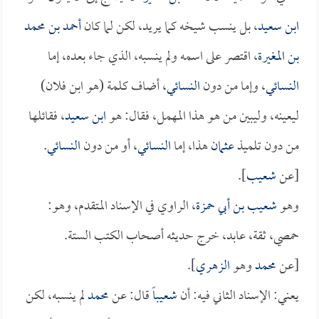
ابن سعيد
، بل ينسب شيخه كما يريد، لكن لما كان
أحمد بن محمد
بن المغيرة
، اقتصر على اسمه ولم ينسبه، الذي جاء بعده، إما
النسائي
، وإما من دون
النسائي
، أضاف كلمة (هو ابن فلان)
ليعينه، وليبين من هو هذا المهمل، فقال: هو
ابن سعيد
، فقائلها
من دون تلميذ
عثمان
هذا، إما
النسائي
، أو من دون
النسائي
.
[عن
شعيب
].
وهو
شعيب بن أبي حمزة
، الراوي في الإسناد المتقدم، وهو:
حمصي، ثقة، عابد، خرج حديثه أصحاب الكتب الستة.
[عن
محمد
وهو
الزهري
].
يعني: الإسناد الثاني فيه: أن
شعيباً
قال: عن
محمد
لم ينسبه، لكن