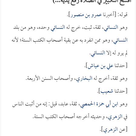
افتتح التكبير في الصلاة رفع يديه...)
قوله: [أخبرنا
عمرو بن منصور
].
وهو
النسائي
، ثقة، ثبت، خرج له
النسائي
وحده، وهو من بلد
النسائي
، وهو ممن انفرد به عن بقية أصحاب الكتب الستة؛ لأنه
لم يرو له إلا
النسائي
.
[حدثنا
علي بن عياش
].
وهو ثقة، أخرج له
البخاري
، وأصحاب السنن الأربعة.
[حدثنا
شعيب
].
وهو
ابن أبي حمزة الحمصي
، ثقة، عابد، قيل: إنه من أثبت الناس
في
الزهري
، وحديثه أخرجه أصحاب الكتب الستة.
[عن
الزهري
].