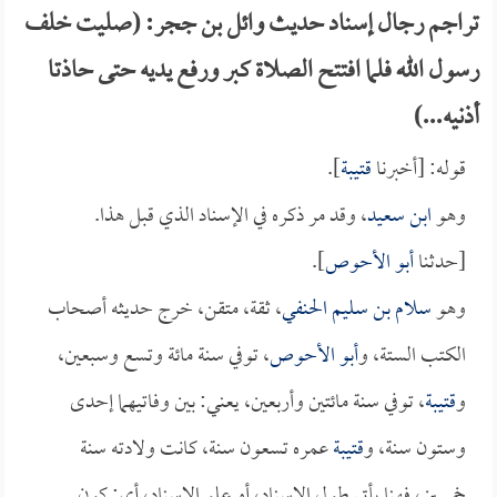
تراجم رجال إسناد حديث وائل بن ججر: (صليت خلف
رسول الله فلما افتتح الصلاة كبر ورفع يديه حتى حاذتا
أذنيه...)
قوله: [أخبرنا
قتيبة
].
وهو
ابن سعيد
، وقد مر ذكره في الإسناد الذي قبل هذا.
[حدثنا
أبو الأحوص
].
وهو
سلام بن سليم الحنفي
، ثقة، متقن، خرج حديثه أصحاب
الكتب الستة، و
أبو الأحوص
، توفي سنة مائة وتسع وسبعين،
و
قتيبة
، توفي سنة مائتين وأربعين، يعني: بين وفاتيهما إحدى
وستون سنة، و
قتيبة
عمره تسعون سنة، كانت ولادته سنة
خمسين، فهنا يأتي طول الإسناد، أو علو الإسناد، أي: كون