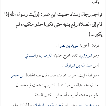
يكبر.
تراجم رجال إسناد حديث ابن عمر: (رأيت رسول الله إذا
قام إلى الصلاة رفع يديه حتى تكونا حذو منكبيه، ثم
يكبر...)
قوله: [أخبرنا
سويد بن نصر
].
وهو
المروزي
، ثقة، خرج حديثه
الترمذي
، و
النسائي
.
[عن
عبد الله بن المبارك
].
وهو ثقة، ثبت، جواد، مجاهد، عابد، قال عنه الحافظ
ابن حجر
بعد أن عدد جملة من صفاته في التقريب: جمعت فيه خصال
الخير، وحديثه أخرجه أصحاب الكتب الستة.
و
سويد بن نصر
، هو راوية
عبد الله بن المبارك
، ولهذا كل ما مر