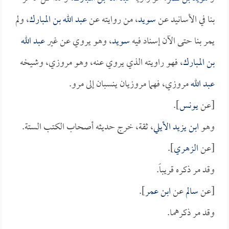
بنا في الأسانيد عن
سويد
، من روايته عن
عبد الله بن المبارك
، ولم
يمر بنا حتى الآن إسناد فيه
سويد
، وهو يروي عن غير
عبد الله
بن المبارك
، فهو راويته الذي يروي عنه، وهو مروزي، وشيخه
عبد الله
مروزي، فهما مروزيان ينسبان إلى مرو.
[عن
يونس
].
وهو
ابن يزيد الأيلي
، ثقة، خرج حديثه أصحاب الكتب الستة.
[عن
الزهري
].
وقد مر ذكره قريباً.
[عن
سالم
عن
ابن عمر
].
وقد مر ذكرهما.