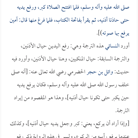
صلى الله عليه وآله وسلم، فلما افتتح الصلاة كبر، ورفع يديه
حتى حاذتا أذنيه، ثم يقرأ بفاتحة الكتاب، فلما فرغ منها قال: آمين
يرفع بها صوته
)].
أورد
النسائي
هذه الترجمة وهي: رفع اليدين حيال الأذنين،
والترجمة السابقة: حيال المنكبين، وهنا حيال الأذنين، وأورد فيه
حديث:
وائل بن حجر
الحضرمي رضي الله تعالى عنه: [أنه صلى
خلف رسول الله صلى الله عليه وآله وسلم، فكان يرفع يديه
حين يكبر حتى تكونا حيال أذنيه]، وهذا هو المقصود من إيراد
الترجمة.
[وإذا أراد أن يركع، يعني: كبر وجعل يديه حيال أذنيه]، وكذلك
عندما يرفع رأسه من الركوع، وليس في هذه الرواية ذكر رفع