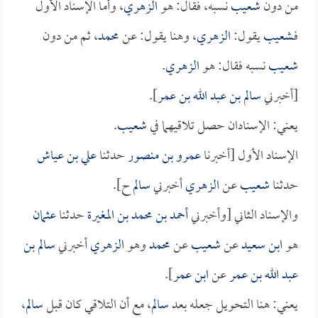
من دون
شعيب
نسبه، فقال: هو
الزهري
، وأما الإسناد الأول
فـ
شعيب
يقول:
الزهري
، وهنا يقول: عن
محمد
، ثم من دون
شعيب
نسبه فقال: هو
الزهري
.
[أخبرني
سالم بن عبد الله بن عمر
].
يعني: الإسنادان حصل تلاقيهما في
شعيب
.
الإسناد الأول [أخبرنا
عمرو بن منصور
حدثنا
علي بن عياش
حدثنا
شعيب
عن
الزهري
أخبرني
سالم
ح].
والإسناد الثاني [وأخبرني
أحمد بن محمد بن المغيرة
حدثنا
عثمان
هو
ابن سعيد
عن
شعيب
عن
محمد
وهو
الزهري
أخبرني
سالم بن
عبد الله بن عمر
عن
ابن عمر
].
يعني: هنا التحويل جعله بعد
سالم
، مع أن التلاقي كان قبل
سالم
،