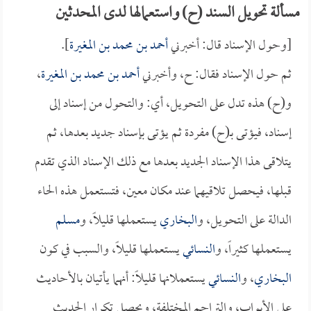
مسألة تحويل السند (ح) واستعمالها لدى المحدثين
[وحول الإسناد قال: أخبرني
أحمد بن محمد بن المغيرة
].
ثم حول الإسناد فقال: ح، وأخبرني
أحمد بن محمد بن المغيرة
،
و(ح) هذه تدل على التحويل، أي: والتحول من إسناد إلى
إسناد، فيؤتى بـ(ح) مفردة ثم يؤتى بإسناد جديد بعدها، ثم
يتلاقى هذا الإسناد الجديد بعدها مع ذلك الإسناد الذي تقدم
قبلها، فيحصل تلاقيهما عند مكان معين، فتستعمل هذه الحاء
الدالة على التحويل، و
البخاري
يستعملها قليلاً، و
مسلم
يستعملها كثيراً، و
النسائي
يستعملها قليلاً، والسبب في كون
البخاري
، و
النسائي
يستعملانها قليلاً: أنهما يأتيان بالأحاديث
على الأبواب، والتراجم المختلفة، ويحصل تكرار الحديث