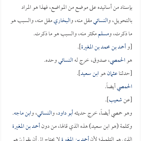
بإسناد من أسانيده على موضع من المواضع، فهذا هو المراد
بالتحويل، و
النسائي
مقل منه، و
البخاري
مقل منه، والسبب هو
ما ذكرت، و
مسلم
مكثر منه، والسبب هو ما ذكرت.
[و
أحمد بن محمد بن المغيرة
].
هو
الحمصي
، صدوق، خرج له
النسائي
وحده.
[حدثنا
عثمان
هو
ابن سعيد
].
الحمصي
أيضاً.
[عن
شعيب
].
وهو حمصي أيضاً، خرج حديثه
أبو داود
، و
النسائي
، و
ابن ماجه
.
وكلمة (هو ابن سعيد) هذه الذي قالها، من دون
أحمد بن المغيرة
الذي هو التلميذ؛ لأن
أحمد بن المغيرة
لا يحتاج إلى أن يقول: هو