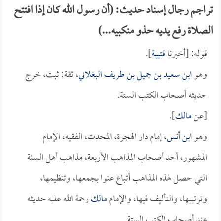
تراجم رجال إسناد حديث: (أن رسول الله كان إذا افتتح
الصلاة رفع يديه حذو منكبيه...)
قوله: [أخبرنا
قتيبة
].
وهو
ابن سعيد بن جميل بن طريف البغلاني
، ثقة: ثبت، خرج
حديثه أصحاب الكتب الستة.
[عن
مالك
].
وهو
ابن أنس
، إمام دار الهجرة، المحدث، الفقيه، الإمام
المشهور، أحد أصحاب المذاهب الأربعة، مذاهب أهل السنة
التي حصل لهذه المذاهب أتباع عنوا بجمعها، وتنظيمها،
وترتيبها، والتأليف فيها، والإمام
مالك
رحمة الله عليه حديثه
عند أصحاب الكتب الستة.