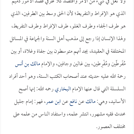
ولا تغل في شيء من الأمر واقتصد كلا طرفي قصد الأمور ذميمُ
الذي هو الإفراط والتفريط؛ لأن الحق وسط بين الطرفين، الذي
هو طرف الجفاء وطرف الغلو، طرف الإفراط وطرف التفريط،
ولهذا الإنسان إذا رجع إلى مذهب أهل السنة والجماعة في المسائل
المختلفة في العقيدة، يجد أنهم متوسطون بين جفاة وغلاة، أو بين
مُفَرطّين ومُفْرِطين، بين غالين وجافين، والإمام
مالك بن أنس
رحمة الله عليه حديثه عند أصحاب الكتب الستة، وهو أحد أفراد
السلسلة التي قال عنها الإمام
البخاري
رحمه الله: إنها أصح
الأسانيد، وهي:
مالك
عن
نافع
عن
ابن عمر
، فهو: إمام جليل
محدث فقيه مشهور، انتشر علمه، واستفاد الناس من علمه على
مختلف العصور.