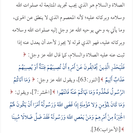
الصلاة والسلام هو الذي يجب تجريد المتابعة له صلوات الله
وسلامه وبركاته عليه؛ لأنه المعصوم الذي لا ينطق عن الهوى،
وما يأتي به وحي يوحيه الله عز وجل إليه صلوات الله وسلامه
وبركاته عليه، فهو الذي قوله لا يجوز لأحد أن يعدل عنه إذا
ثبت عنه عليه الصلاة والسلام، كما قال الله عز وجل:
فَلْيَحْذَرِ الَّذِينَ يُخَالِفُونَ عَنْ أَمْرِهِ أَنْ تُصِيبَهُمْ فِتْنَةٌ أَوْ يُصِيبَهُمْ
عَذَابٌ أَلِيمٌ
[النور:63]، ويقول الله عز وجل:
وَمَا آتَاكُمُ
الرَّسُولُ فَخُذُوهُ وَمَا نَهَاكُمْ عَنْهُ فَانْتَهُوا
[الحشر:7]، ويقول:
وَمَا كَانَ لِمُؤْمِنٍ وَلا مُؤْمِنَةٍ إِذَا قَضَى اللَّهُ وَرَسُولُهُ أَمْرًا أَنْ يَكُونَ لَهُمُ
الْخِيَرَةُ مِنْ أَمْرِهِمْ وَمَنْ يَعْصِ اللَّهَ وَرَسُولَهُ فَقَدْ ضَلَّ ضَلالًا مُبِينًا
[الأحزاب:36].