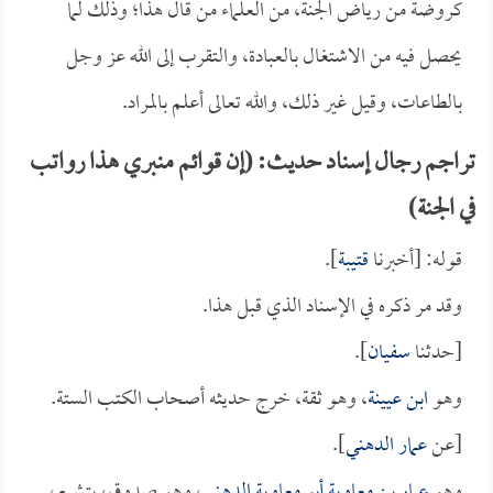
كروضة من رياض الجنة، من العلماء من قال هذا؛ وذلك لما
يحصل فيه من الاشتغال بالعبادة، والتقرب إلى الله عز وجل
بالطاعات، وقيل غير ذلك، والله تعالى أعلم بالمراد.
تراجم رجال إسناد حديث: (إن قوائم منبري هذا رواتب
في الجنة)
قوله: [أخبرنا
قتيبة
].
وقد مر ذكره في الإسناد الذي قبل هذا.
[حدثنا
سفيان
].
وهو
ابن عيينة
، وهو ثقة، خرج حديثه أصحاب الكتب الستة.
[عن
عمار الدهني
].
وهو
عمار بن معاوية أبو معاوية الدهني
، وهو صدوق، يتشيع،