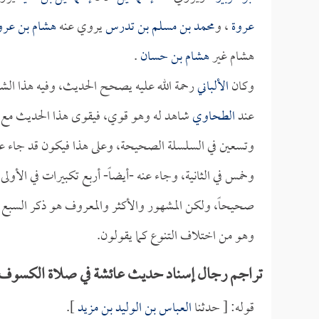
عروة
، و
محمد بن مسلم بن تدرس
يروي عنه
هشام بن عرو
هشام غير
هشام بن حسان
.
وكان
الألباني
رحمة الله عليه يصحح الحديث، وفيه هذا ا
عند
الطحاوي
شاهد له وهو قوي، فيقوى هذا الحديث مع 
وتسعين في السلسلة الصحيحة، وعلى هذا فيكون قد جاء عن 
وخمس في الثانية، وجاء عنه -أيضاً- أربع تكبيرات في الأولى
صحيحاً، ولكن المشهور والأكثر والمعروف هو ذكر السب
وهو من اختلاف التنوع كما يقولون.
تراجم رجال إسناد حديث عائشة في صلاة الكسوف (أن
قوله: [ حدثنا
العباس بن الوليد بن مزيد
].