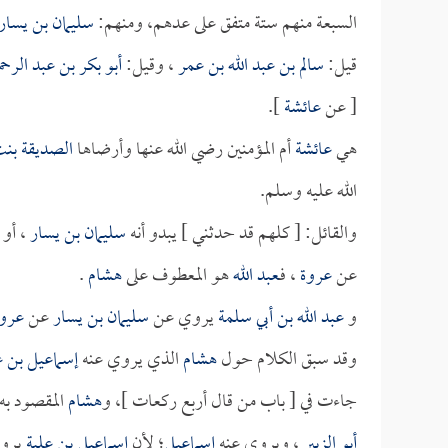
السبعة منهم ستة متفق على عدهم، ومنهم:
سليمان بن يسار
قيل:
سالم بن عبد الله بن عمر
، وقيل:
أبو بكر بن عبد الر
[ عن
عائشة
].
هي
عائشة
أم المؤمنين رضي الله عنها وأرضاها
الصديقة بن
الله عليه وسلم.
والقائل: [ كلهم قد حدثني ] يبدو أنه
سليمان بن يسار
، أو
عن
عروة
، فـ
عبد الله
هو المعطوف على
هشام
.
و
عبد الله بن أبي سلمة
يروي عن
سليمان بن يسار
عن
عرو
وقد سبق الكلام حول
هشام
الذي يروي عنه
إسماعيل بن ع
جاءت في [ باب من قال أربع ركعات ]، و
هشام
المقصود به
أبو الزبير
، ويروي عنه
إسماعيل
؛ لأن
إسماعيل بن علية
يرو