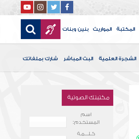
المكتبة
المواريث
بنين وبنات
الشجرة العلمية
البث المباشر
شارك بملفاتك
مكتبتك الصوتية
اسم
المستخدم:
كـلـــمـة