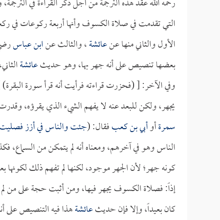
رحمه الله عقد هذه الترجمة من أجل ذكر القراءة في الترجمة
التي تقدمت في صلاة الكسوف وأنها أربعة ركوعات في ركعتي
الأول والثاني منها عن
عائشة
، والثالث عن
ابن عباس
رضي 
بعضها تنصيص على أنه جهر بها، وهو حديث
عائشة
الثاني
وفي الآخر: [ (فحزرت قراءته فرأيت أنه قرأ سورة البقرة) ] 
يجهر، ولكن للبعد عنه لا يفهم الشيء الذي يقرؤه، وقدر
سمرة
أو
أبي بن كعب
فقال: (
جئت والناس في أزز فصليت
الناس وهو في آخرهم، ومعناه أنه لم يتمكن من السماع، ف
كونه جهر؛ لأن الجهر موجود، لكنها لم تفهم ذلك لكونها بعي
إذاً: فصلاة الكسوف يجهر فيها، ومن أثبت حجة على من لم
كان بعيداً، وإلا فإن حديث
عائشة
هذا فيه التنصيص على أن