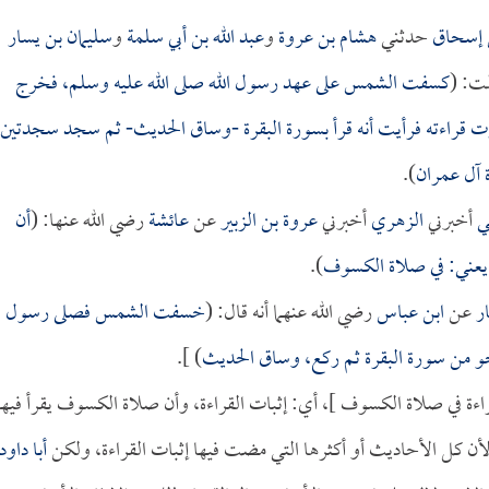
 إسحاق
حدثني
هشام بن عروة
و
عبد الله بن أبي سلمة
و
سليمان بن يسار
لت: (
كسفت الشمس على عهد رسول الله صلى الله عليه وسلم، فخرج
ت قراءته فرأيت أنه قرأ بسورة البقرة -وساق الحديث- ثم سجد سجدتين،
ة آل عمران
).
ي
أخبرني
الزهري
أخبرني
عروة بن الزبير
عن
عائشة
رضي الله عنها: (
أن
. يعني: في صلاة الكسوف
).
ر
عن
ابن عباس
رضي الله عنهما أنه قال: (
خسفت الشمس فصلى رسول
بنحو من سورة البقرة ثم ركع، وساق الحديث
) ].
قراءة في صلاة الكسوف ]، أي: إثبات القراءة، وأن صلاة الكسوف يقرأ فيها
أن كل الأحاديث أو أكثرها التي مضت فيها إثبات القراءة، ولكن
أبا داود