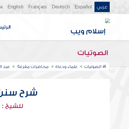
عربي
Español
Deutsch
Français
English
ia
الرئي
الصوتيات
الصوتيات
علماء ودعاة
محاضرات مفرغة
عبد ا
شرح سنن أب
للشيخ : 