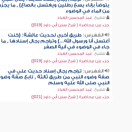
يتوضأ بإناء يسع رطلين ويغتسل بالصاع) , ما يجز
من الماء في الوضوء
للشيخ:
عبد المحسن العباد
جزء من محاضرة ( شرح سنن أبي داود [019])
الفهرس:
طريق أخرى لحديث عائشة: (كنت
أغتسل أنا ورسول الله...) وتراجم رجال إسنادها , ما
جاء في الوضوء في آنية الصفر
للشيخ:
عبد المحسن العباد
جزء من محاضرة ( شرح سنن أبي داود [019])
الفهرس:
تراجم رجال إسناد حديث علي في
صفة وضوء النبي من طريق ثالثة , تابع صفة وضوء
النبي صلى الله عليه وسلم
للشيخ:
عبد المحسن العباد
جزء من محاضرة ( شرح سنن أبي داود [021])