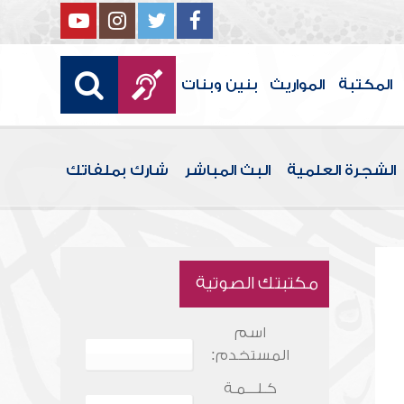
المكتبة
المواريث
بنين وبنات
الشجرة العلمية
البث المباشر
شارك بملفاتك
مكتبتك الصوتية
اسم
المستخدم:
كـلـــمـة