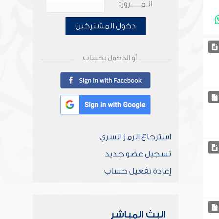
الـمـــــرور:
دخول المشتركين
أو الدخول بحساب
استرجاع الرمز السري
تسجيل عضو جديد
إعادة تفعيل حساب
البث المباشر