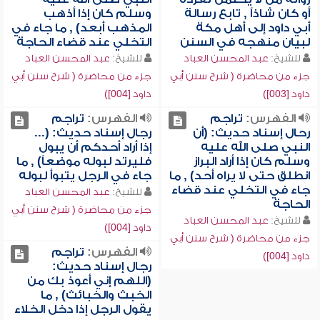
أو كان شاذاً , تابع رسالة
وسلم كان إذا أذهب
أبي داود إلى أهل مكة
المذهب أبعد) , ما جاء في
لبيان منهجه في السنن
التخلي عند قضاء الحاجة
للشيخ:
عبد المحسن العباد
للشيخ:
عبد المحسن العباد
جزء من محاضرة ( شرح سنن أبي
جزء من محاضرة ( شرح سنن أبي
داود [003])
داود [004])
الفهرس:
تراجم
الفهرس:
تراجم
رحال إسناد حديث: (أن
رجال إسناد حديث: (...
النبي صلى الله عليه
إذا أراد أحدكم أن يبول
وسلم كان إذا أراد البراز
فليرتد لبوله موضعاً) , ما
انطلق حتى لا يراه أحد) , ما
جاء في الرجل يتبوأ لبوله
جاء في التخلي عند قضاء
للشيخ:
عبد المحسن العباد
الحاجة
جزء من محاضرة ( شرح سنن أبي
للشيخ:
عبد المحسن العباد
داود [004])
جزء من محاضرة ( شرح سنن أبي
الفهرس:
تراجم
داود [004])
رجال إسناد حديث:
(اللهم إني أعوذ بك من
الخبث والخبائث) , ما
يقول الرجل إذا دخل الخلاء