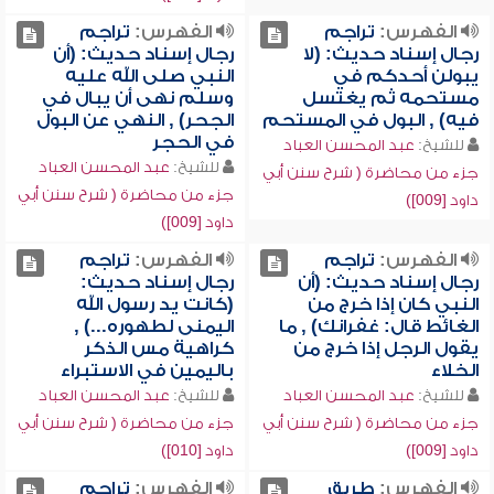
الفهرس:
تراجم
الفهرس:
تراجم
رجال إسناد حديث: (لا
رجال إسناد حديث: (أن
يبولن أحدكم في
النبي صلى الله عليه
مستحمه ثم يغتسل
وسلم نهى أن يبال في
فيه) , البول في المستحم
الجحر) , النهي عن البول
في الحجر
للشيخ:
عبد المحسن العباد
للشيخ:
عبد المحسن العباد
جزء من محاضرة ( شرح سنن أبي
جزء من محاضرة ( شرح سنن أبي
داود [009])
داود [009])
الفهرس:
تراجم
الفهرس:
تراجم
رجال إسناد حديث: (أن
رجال إسناد حديث:
النبي كان إذا خرج من
(كانت يد رسول الله
الغائط قال: غفرانك) , ما
اليمنى لطهوره...) ,
يقول الرجل إذا خرج من
كراهية مس الذكر
الخلاء
باليمين في الاستبراء
للشيخ:
عبد المحسن العباد
للشيخ:
عبد المحسن العباد
جزء من محاضرة ( شرح سنن أبي
جزء من محاضرة ( شرح سنن أبي
داود [009])
داود [010])
الفهرس:
طريق
الفهرس:
تراجم