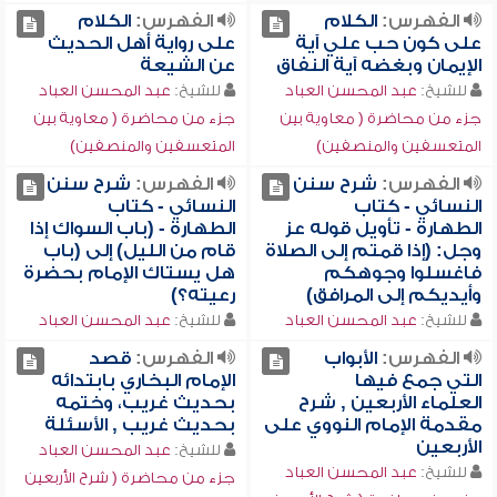
الفهرس:
الكلام
الفهرس:
الكلام
على كون حب علي آية
على رواية أهل الحديث
الإيمان وبغضه آية النفاق
عن الشيعة
للشيخ:
عبد المحسن العباد
للشيخ:
عبد المحسن العباد
جزء من محاضرة ( معاوية بين
جزء من محاضرة ( معاوية بين
المتعسفين والمنصفين)
المتعسفين والمنصفين)
الفهرس:
شرح سنن
الفهرس:
شرح سنن
النسائي - كتاب
النسائي - كتاب
الطهارة - تأويل قوله عز
الطهارة - (باب السواك إذا
وجل: (إذا قمتم إلى الصلاة
قام من الليل) إلى (باب
فاغسلوا وجوهكم
هل يستاك الإمام بحضرة
وأيديكم إلى المرافق)
رعيته؟)
للشيخ:
عبد المحسن العباد
للشيخ:
عبد المحسن العباد
الفهرس:
الأبواب
الفهرس:
قصد
التي جمع فيها
الإمام البخاري بابتدائه
العلماء الأربعين , شرح
بحديث غريب، وختمه
مقدمة الإمام النووي على
بحديث غريب , الأسئلة
الأربعين
للشيخ:
عبد المحسن العباد
للشيخ:
عبد المحسن العباد
جزء من محاضرة ( شرح الأربعين