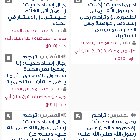
أخرى لحديث: (كانت
رجال إسناد حديث:
يد رسول الله اليمنى
(...ومن أتى الغائط
لطهوره...) وتراجم رجال
فليستتر...) , الاستتار في
إسنادها , كراهية مس
الخلاء
الذكر باليمين في
للشيخ:
عبد المحسن العباد
الاستبراء
جزء من محاضرة ( شرح سنن أبي
للشيخ:
عبد المحسن العباد
داود [010])
جزء من محاضرة ( شرح سنن أبي
الفهرس:
تراجم
داود [010])
رجال إسناد حديث: (يا
رويفع! لعل الحياة
ستطول بك بعدي...) , ما
ينهى عنه أن يستنجى به
للشيخ:
عبد المحسن العباد
جزء من محاضرة ( شرح سنن أبي
داود [011])
الفهرس:
تراجم
الفهرس:
تراجم
رجال إسناد حديث:
رجال إسناد حديث:
(قدم وفد الجن على
(سئل رسول الله صلى الله
رسول الله صلى الله عليه
عليه وسلم عن