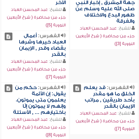
جهة المشرق , إخبار النبي
الآخر
صلى الله عليه وسلم عن
للشيخ:
عبد المحسن العباد
ظهور البدع والاختلاف
جزء من محاضرة ( شرح الأربعين
والفرقة
النووية [5])
للشيخ:
عبد المحسن العباد
الفهرس:
أعمال
جزء من محاضرة ( شرح الأربعين
العباد خيرها وشرها
النووية [3])
بقضاء وقدر , الإيمان
بالقدر
للشيخ:
عبد المحسن العباد
جزء من محاضرة ( شرح الأربعين
النووية [7])
الفهرس:
قد يعلم
الفهرس:
حكم من
الخلق ما هو مقدر
يقول: إن الأئمة
بأحد طريقين , مراتب
يعلمون متى يموتون،
الإيمان بالقدر
وإنهم لا يموتون إلّا
باختيارهم ... , الأسئلة
للشيخ:
عبد المحسن العباد
للشيخ:
عبد المحسن العباد
جزء من محاضرة ( شرح الأربعين
جزء من محاضرة ( شرح الأربعين
النووية [7])
النووية [8])