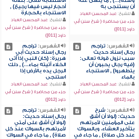
وسلم...) , ما ينهى عنه
الاستطابة فقال: بثلاثة
أن يستنجى به
أحجار ليس فيها رجيع) ,
الاستنجاء بالحجارة
للشيخ:
عبد المحسن العباد
للشيخ:
عبد المحسن العباد
جزء من محاضرة ( شرح سنن أبي
جزء من محاضرة ( شرح سنن أبي
داود [011])
داود [011])
الفهرس:
تراجم
الفهرس:
تراجم
رجال إسناد حديث
رجال إسناد حديث أبي
سبب نزول قوله تعالى:
هريرة: (كان النبي إذا أتى
(فيه رجال يحبون أن
الخلاء أتيته بماء...) , دلك
يتطهروا) , الاستنجاء
الرجل يده بالأرض إذا
بالماء
استنجى
للشيخ:
عبد المحسن العباد
للشيخ:
عبد المحسن العباد
جزء من محاضرة ( شرح سنن أبي
جزء من محاضرة ( شرح سنن أبي
داود [012])
داود [012])
الفهرس:
شرح
الفهرس:
تراجم
حديث: (لولا أن أشق
رجال إسناد حديث:
على المؤمنين لأمرتهم
(لولا أن أشق على أمتي
بتأخير العشاء، وبالسواك
لأمرتهم بالسواك عند كل
عند كل صلاة) , ما جاء في
صلاة) , ما جاء في السواك