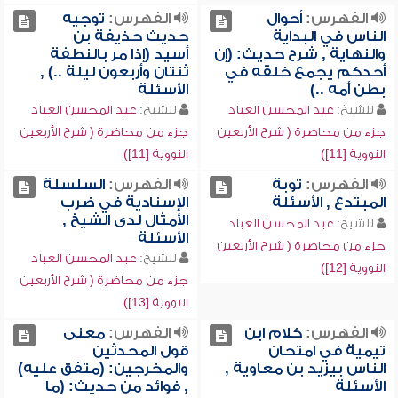
الفهرس:
أحوال
الفهرس:
توجيه
الناس في البداية
حديث حذيفة بن
والنهاية , شرح حديث: (إن
أسيد (إذا مر بالنطفة
أحدكم يجمع خلقه في
ثنتان وأربعون ليلة ..) ,
بطن أمه ..)
الأسئلة
للشيخ:
عبد المحسن العباد
للشيخ:
عبد المحسن العباد
جزء من محاضرة ( شرح الأربعين
جزء من محاضرة ( شرح الأربعين
النووية [11])
النووية [11])
الفهرس:
توبة
الفهرس:
السلسلة
المبتدع , الأسئلة
الإسنادية في ضرب
الأمثال لدى الشيخ ,
للشيخ:
عبد المحسن العباد
الأسئلة
جزء من محاضرة ( شرح الأربعين
للشيخ:
عبد المحسن العباد
النووية [12])
جزء من محاضرة ( شرح الأربعين
النووية [13])
الفهرس:
كلام ابن
الفهرس:
معنى
تيمية في امتحان
قول المحدثين
الناس بيزيد بن معاوية ,
والمخرجين: (متفق عليه)
الأسئلة
, فوائد من حديث: (ما