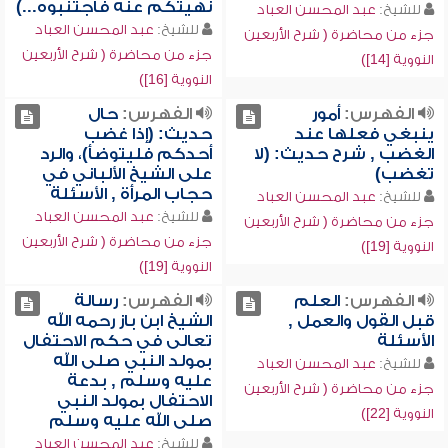
نهيتكم عنه فاجتنبوه...)
للشيخ:
عبد المحسن العباد
للشيخ:
عبد المحسن العباد
جزء من محاضرة ( شرح الأربعين
جزء من محاضرة ( شرح الأربعين
النووية [14])
النووية [16])
الفهرس:
أمور
الفهرس:
حال
ينبغي فعلها عند
حديث: (إذا غضب
الغضب , شرح حديث: (لا
أحدكم فليتوضأ)، والرد
تغضب)
على الشيخ الألباني في
حجاب المرأة , الأسئلة
للشيخ:
عبد المحسن العباد
للشيخ:
عبد المحسن العباد
جزء من محاضرة ( شرح الأربعين
جزء من محاضرة ( شرح الأربعين
النووية [19])
النووية [19])
الفهرس:
العلم
الفهرس:
رسالة
قبل القول والعمل ,
الشيخ ابن باز رحمه الله
الأسئلة
تعالى في حكم الاحتفال
بمولد النبي صلى الله
للشيخ:
عبد المحسن العباد
عليه وسلم , بدعة
جزء من محاضرة ( شرح الأربعين
الاحتفال بمولد النبي
النووية [22])
صلى الله عليه وسلم
للشيخ:
عبد المحسن العباد