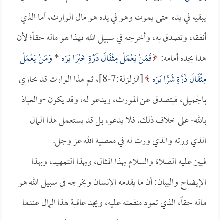
يبقيه في يده حتى يموت وهو في يده هو مال الوارث، أما الذي
أنفقه، وتصدق به، وأخرجه في سبيل الله فهذا هو ماله حقاً؛ لأن
هذا يجده أمامه:
فَمَنْ يَعْمَلْ مِثْقَالَ ذَرَّةٍ خَيْرًا يَرَه
*
وَمَنْ يَعْمَلْ
مِثْقَالَ ذَرَّةٍ شَرًّا يَرَه
[الزلزلة:7-8]، ثم هذا الوارث قد يجازي
بالجميل، فيتصدق عن المورث، ويدعو له، وقد يكون -والعياذ
بالله- على خلاف ذلك، فلا يدعو، بل قد يستعمل هذا المال
الذي ورثه والذي ورث له في معصية الله عز وجل.
فبين عليه الصلاة والسلام بهذا المثال، وبهذا التمهيد، وبهذا
الإيضاح والبيان: أن ما يقدمه الإنسان ويخرجه في سبيل الله هو
ماله حقاً، الذي تعود منفعته عليه، ويجد عاقبة هذا المال عندما