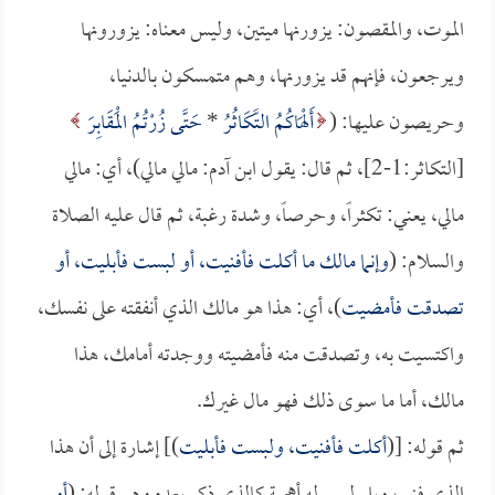
الموت، والمقصون: يزورنها ميتين، وليس معناه: يزورونها
ويرجعون، فإنهم قد يزورنها، وهم متمسكون بالدنيا،
وحريصون عليها: (
أَلْهَاكُمُ التَّكَاثُرُ
*
حَتَّى زُرْتُمُ الْمَقَابِرَ
[التكاثر:1-2]، ثم قال: يقول ابن آدم: مالي مالي)، أي: مالي
مالي، يعني: تكثراً، وحرصاً، وشدة رغبة، ثم قال عليه الصلاة
والسلام: (
وإنما مالك ما أكلت فأفنيت، أو لبست فأبليت، أو
تصدقت فأمضيت
)، أي: هذا هو مالك الذي أنفقته على نفسك،
واكتسيت به، وتصدقت منه فأمضيته ووجدته أمامك، هذا
مالك، أما ما سوى ذلك فهو مال غيرك.
ثم قوله: [(
أكلت فأفنيت، ولبست فأبليت
)] إشارة إلى أن هذا