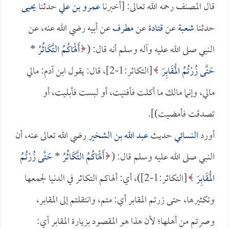
قال المصنف رحمه الله تعالى: [أخبرنا
عمرو بن علي
حدثنا
يحيى
حدثنا
شعبة
عن
قتادة
عن
مطرف
عن أبيه رضي الله عنه، عن
النبي صلى الله عليه وآله وسلم أنه قال: (
أَلْهَاكُمُ التَّكَاثُرُ
*
حَتَّى زُرْتُمُ الْمَقَابِرَ
[التكاثر:1-2]، قال: يقول ابن آدم: مالي
مالي، وإنما مالك ما أكلت فأفنيت، أو لبست فأبليت، أو
تصدقت فأمضيت)].
أورد
النسائي
حديث
عبد الله بن الشخير
رضي الله تعالى عنه، أن
النبي صلى الله عليه وسلم قال: (
أَلْهَاكُمُ التَّكَاثُرُ
*
حَتَّى زُرْتُمُ
الْمَقَابِرَ
[التكاثر:1-2])، أي: ألهاكم التكاثر في الدنيا لجمعها
وتكثيرها، حتى زرتم المقابر أي: متم، وانتقلتم إلى المقابر،
وصرتم من أهلها؛ لأن هذا هو المقصود بزيارة المقابر أي: