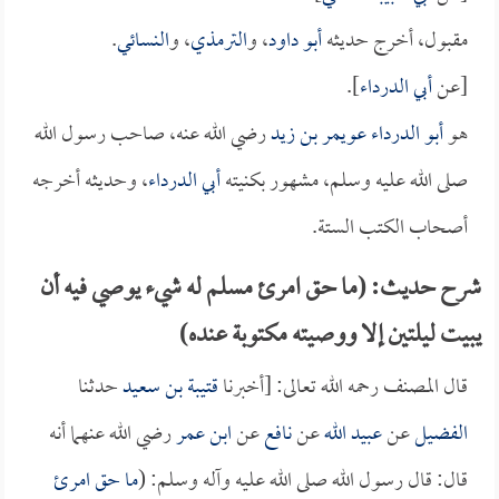
مقبول، أخرج حديثه
أبو داود
، و
الترمذي
، و
النسائي
.
[عن
أبي الدرداء
].
هو
أبو الدرداء عويمر بن زيد
رضي الله عنه، صاحب رسول الله
صلى الله عليه وسلم، مشهور بكنيته
أبي الدرداء
، وحديثه أخرجه
أصحاب الكتب الستة.
شرح حديث: (ما حق امرئ مسلم له شيء يوصي فيه أن
يبيت ليلتين إلا ووصيته مكتوبة عنده)
قال المصنف رحمه الله تعالى: [أخبرنا
قتيبة بن سعيد
حدثنا
الفضيل
عن
عبيد الله
عن
نافع
عن
ابن عمر
رضي الله عنهما أنه
قال: قال رسول الله صلى الله عليه وآله وسلم: (
ما حق امرئ