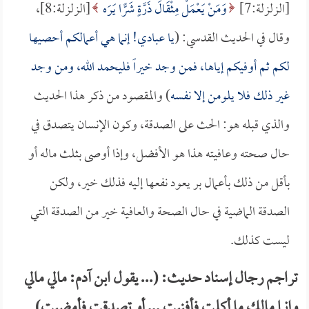
[الزلزلة:7]
وَمَنْ يَعْمَلْ مِثْقَالَ ذَرَّةٍ شَرًّا يَرَه
[الزلزلة:8]،
وقال في الحديث القدسي: (
يا عبادي! إنما هي أعمالكم أحصيها
لكم ثم أوفيكم إياها، فمن وجد خيراً فليحمد الله، ومن وجد
غير ذلك فلا يلومن إلا نفسه
) والمقصود من ذكر هذا الحديث
والذي قبله هو: الحث على الصدقة، وكون الإنسان يتصدق في
حال صحته وعافيته هذا هو الأفضل، وإذا أوصى بثلث ماله أو
بأقل من ذلك بأعمال بر يعود نفعها إليه فذلك خير، ولكن
الصدقة الماضية في حال الصحة والعافية خير من الصدقة التي
ليست كذلك.
تراجم رجال إسناد حديث: (... يقول ابن آدم: مالي مالي
وإنما مالك ما أكلت فأفنيت ... أو تصدقت فأمضيت)