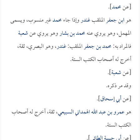
[عن
محمد
].
هو
ابن جعفر
الملقب
غندر
وإذا جاء
محمد
غير منسوب، ويسمى
المهمل، وهو يروي عنه
محمد بن بشار
وهو يروي عن
شعبة
فالمراد به:
محمد بن جعفر
الملقب:
غندر
، وهو البصري، ثقة،
أخرج له أصحاب الكتب الستة.
[عن
شعبة
].
وقد مر ذكره.
[عن
أبي إسحاق
].
هو
عمرو بن عبد الله الهمداني السبيعي
، ثقة، أخرج له أصحاب
الكتب الستة.
[عن
أبي حبيبة الطائي
].