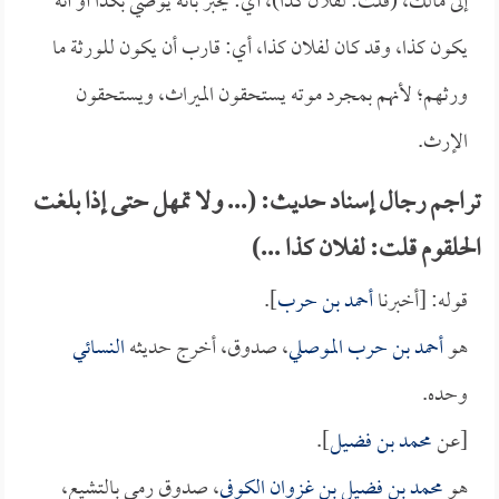
إلى مالك، (قلت: لفلان كذا)، أي: يخبر بأنه يوصي بكذا أو أنه
يكون كذا، وقد كان لفلان كذا، أي: قارب أن يكون للورثة ما
ورثهم؛ لأنهم بمجرد موته يستحقون الميراث، ويستحقون
الإرث.
تراجم رجال إسناد حديث: (... ولا تمهل حتى إذا بلغت
الحلقوم قلت: لفلان كذا ...)
قوله: [أخبرنا
أحمد بن حرب
].
هو
أحمد بن حرب الموصلي
، صدوق، أخرج حديثه
النسائي
وحده.
[عن
محمد بن فضيل
].
هو
محمد بن فضيل بن غزوان الكوفي
، صدوق رمي بالتشيع،