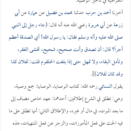
الكراهية في تأخير الوصية.
أخبرنا
أحمد بن حرب
حدثنا
محمد بن فضيل
عن
عمارة
عن
أبي
زرعة
عن
أبي هريرة
رضي الله عنه أنه قال: (
جاء رجل إلى النبي
صلى الله عليه وآله وسلم فقال: يا رسول الله! أي الصدقة أعظم
أجراً؟ قال: أن تصدق وأنت صحيح، شحيح، تخشى الفقر،
وتأمل البقاء، ولا تمهل حتى إذا بلغت الحلقوم قلت: لفلان كذا
وقد كان لفلان
)].
يقول
النسائي
رحمه الله: كتاب الوصايا، الوصايا: جمع وصية،
وهي: تطلق في الشرع إطلاقين: أحدهما: عهد خاص مضاف إلى
ما بعد الموت، في مال أو غيره، والإطلاق الثاني: أنها تطلق على ما
فيه الحث على فعل المأمورات، والزجر عن فعل المنهيات، هذه