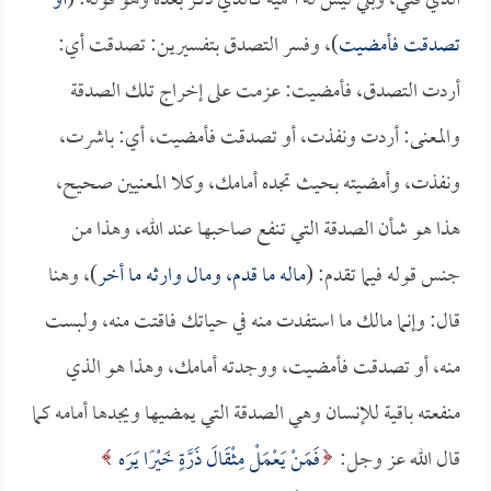
الذي فني، وبلي ليس له أهمية كالذي ذكر بعده وهو قوله: (
أو
تصدقت فأمضيت
)، وفسر التصدق بتفسيرين: تصدقت أي:
أردت التصدق، فأمضيت: عزمت على إخراج تلك الصدقة
والمعنى: أردت ونفذت، أو تصدقت فأمضيت، أي: باشرت،
ونفذت، وأمضيته بحيث تجده أمامك، وكلا المعنيين صحيح،
هذا هو شأن الصدقة التي تنفع صاحبها عند الله، وهذا من
جنس قوله فيما تقدم: (
ماله ما قدم، ومال وارثه ما أخر
)، وهنا
قال: وإنما مالك ما استفدت منه في حياتك فاقتت منه، ولبست
منه، أو تصدقت فأمضيت، ووجدته أمامك، وهذا هو الذي
منفعته باقية للإنسان وهي الصدقة التي يمضيها ويجدها أمامه كما
قال الله عز وجل:
فَمَنْ يَعْمَلْ مِثْقَالَ ذَرَّةٍ خَيْرًا يَرَه