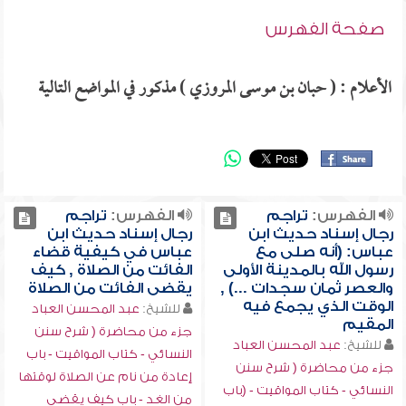
صفحة الفهرس
الأعلام : ( حبان بن موسى المروزي ) مذكور في المواضع التالية
الفهرس:
تراجم
الفهرس:
تراجم
رجال إسناد حديث ابن
رجال إسناد حديث ابن
عباس: (أنه صلى مع
عباس في كيفية قضاء
رسول الله بالمدينة الأولى
الفائت من الصلاة , كيف
والعصر ثمان سجدات ...) ,
يقضى الفائت من الصلاة
الوقت الذي يجمع فيه
للشيخ:
عبد المحسن العباد
المقيم
جزء من محاضرة ( شرح سنن
للشيخ:
عبد المحسن العباد
النسائي - كتاب المواقيت - باب
جزء من محاضرة ( شرح سنن
إعادة من نام عن الصلاة لوقتها
النسائي - كتاب المواقيت - (باب
من الغد - باب كيف يقضي