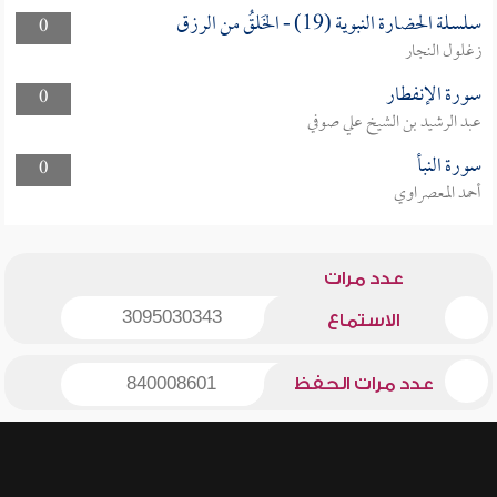
سلسلة الحضارة النبوية (19) - الخَلقُ من الرزق
0
زغلول النجار
سورة الإنفطار
0
عبد الرشيد بن الشيخ علي صوفي
سورة النبأ
0
أحمد المعصراوي
عدد مرات
3095030343
الاستماع
عدد مرات الحفظ
840008601