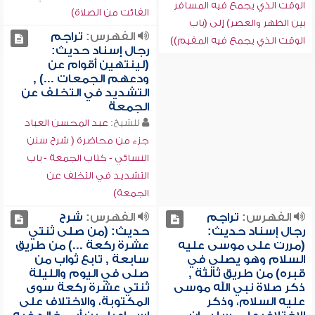
الوقت الذي يجمع فيه المسافر
الفائت من الصلاة)
بين الظهر والعصر) إلى (باب
الفهرس:
تراجم
الوقت الذي يجمع فيه المقيم))
رجال إسناد حديث:
(لينتهين أقوام عن
ودعهم الجمعات ...) ,
التشديد في التخلف عن
الجمعة
للشيخ:
عبد المحسن العباد
جزء من محاضرة ( شرح سنن
النسائي - كتاب الجمعة - باب
التشديد في التخلف عن
الجمعة)
الفهرس:
تراجم
الفهرس:
شرح
رجال إسناد حديث:
حديث: (من صلى ثنتي
(مررت على موسى عليه
عشرة ركعة ...) من طريق
السلام وهو يصلي في
سابعة , تابع ثواب من
قبره) من طريق ثالثة ,
صلى في اليوم والليلة
ذكر صلاة نبي الله موسى
ثنتي عشرة ركعة سوى
عليه السلام، وذكر
المكتوبة، والاختلاف على