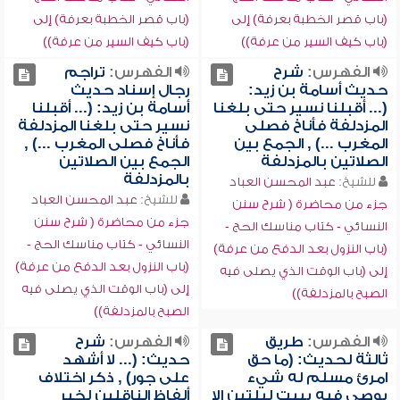
(باب قصر الخطبة بعرفة) إلى
(باب قصر الخطبة بعرفة) إلى
(باب كيف السير من عرفة))
(باب كيف السير من عرفة))
الفهرس:
شرح
الفهرس:
تراجم
حديث أسامة بن زيد:
رجال إسناد حديث
(... أقبلنا نسير حتى بلغنا
أسامة بن زيد: (... أقبلنا
المزدلفة فأناخ فصلى
نسير حتى بلغنا المزدلفة
المغرب ...) , الجمع بين
فأناخ فصلى المغرب ...) ,
الصلاتين بالمزدلفة
الجمع بين الصلاتين
بالمزدلفة
للشيخ:
عبد المحسن العباد
للشيخ:
عبد المحسن العباد
جزء من محاضرة ( شرح سنن
جزء من محاضرة ( شرح سنن
النسائي - كتاب مناسك الحج -
النسائي - كتاب مناسك الحج -
(باب النزول بعد الدفع من عرفة)
(باب النزول بعد الدفع من عرفة)
إلى (باب الوقت الذي يصلى فيه
إلى (باب الوقت الذي يصلى فيه
الصبح بالمزدلفة))
الصبح بالمزدلفة))
الفهرس:
طريق
الفهرس:
شرح
ثالثة لحديث: (ما حق
حديث: (... لا أشهد
امرئ مسلم له شيء
على جور) , ذكر اختلاف
يوصي فيه يبيت ليلتين إلا
ألفاظ الناقلين لخبر