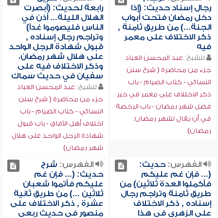
رجال إسناد حديث: (إذا
رابعة لحديث: (أبصرت
دخل رمضان فتحت أبواب
الهلال الليلة... أذن في
الجنة...) من طريق ثامنة ,
الناس فليصوموا غداً)
ذكر الاختلاف على معمر
وتراجم رجال إسناده ,
فيه
قبول شهادة الرجل الواحد
على هلال شهر رمضان،
للشيخ:
عبد المحسن العباد
وذكر الاختلاف فيه على
جزء من محاضرة ( شرح سنن
سفيان في حديث سماك
النسائي - كتاب الصيام - باب
للشيخ:
عبد المحسن العباد
ذكر الاختلاف على معمر في خبر
جزء من محاضرة ( شرح سنن
فضل شهر رمضان - باب الرخصة
النسائي - كتاب الصيام - باب
في أن يقال لشهر رمضان:
اختلاف أهل الآفاق - باب قبول
رمضان)
شهادة الرجل الواحد على هلال
شهر رمضان)
الفهرس:
حديث:
الفهرس:
شرح
(... فإن غم عليكم
حديث: (... فإن غم
فأكملوا العدة ثلاثين) من
عليكم فأتموا شعبان
طريق ثامنة وتراجم رجال
ثلاثين ...) من طريق ثانية
إسناده , ذكر الاختلاف
عشرة , ذكر الاختلاف على
على الزهري في هذا
منصور في حديث ربعي