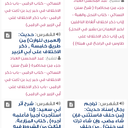
للشيخ:
عبد المحسن العباد
النسائي - كتاب الرقبى - باب ذكر
جزء من محاضرة ( شرح سنن
الاختلاف في خبر زيد بن ثابت في
النسائي - كتاب النحل والهبة -
الرقبى - باب ذكر الاختلاف على
(باب ذكر اختلاف ألفاظ الناقلين
أبي الزبير في الرقبى)
لخبر النعمان بن بشير في النحل)
الفهرس:
حديث:
إلى (باب ذكر الاختلاف على
(العمرى للوارث) من
طاوس في الراجع في هبته) )
طريق خامسة , ذكر
الاختلاف على أبي الزبير
للشيخ:
عبد المحسن العباد
جزء من محاضرة ( شرح سنن
النسائي - كتاب الرقبى - باب ذكر
الاختلاف في خبر زيد بن ثابت في
الرقبى - باب ذكر الاختلاف على
أبي الزبير في الرقبى)
الفهرس:
تراجم
الفهرس:
شرح أثر
رجال إسناد حديث:
أبي سعيد: (إذا
(من حلف فاستثنى فإن
استأجرت أجيراً فأعلمه
شاء مضى، وإن شاء ترك
أجره) , كتاب المزارعة.
غير حنث) , من حلف
الثالث من الشروط فيه