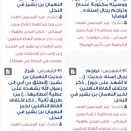
ووصيته مكتوبة عنده)
النعمان بن بشير في
وتراجم رجال إسناده ,
النحل
الوصايا
للشيخ:
عبد المحسن العباد
للشيخ:
عبد المحسن العباد
جزء من محاضرة ( شرح سنن
جزء من محاضرة ( شرح سنن
النسائي - كتاب النحل والهبة -
النسائي - كتاب الوصايا - باب
(باب ذكر اختلاف ألفاظ الناقلين
الكراهية في تأخير الوصية)
لخبر النعمان بن بشير في النحل)
إلى (باب ذكر الاختلاف على
طاوس في الراجع في هبته) )
الفهرس:
تراجم
الفهرس:
شرح
رجال إسناد حديث: (...
حديث النعمان بن
لا أشهد على جور) , ذكر
بشير: (انطلق بي أبي إلى
اختلاف ألفاظ الناقلين
رسول الله يشهده على
لخبر النعمان بن بشير في
عطية أعطانيها...) من
النحل
طريق ثانية , ذكر اختلاف
ألفاظ الناقلين لخبر
للشيخ:
عبد المحسن العباد
النعمان بن بشير في
جزء من محاضرة ( شرح سنن
النحل
النسائي - كتاب النحل والهبة -
للشيخ:
عبد المحسن العباد
(باب ذكر اختلاف ألفاظ الناقلين