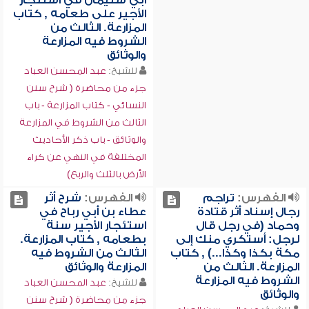
أبي سليمان في استئجار
الأجير على طعامه , كتاب
المزارعة. الثالث من
الشروط فيه المزارعة
والوثائق
للشيخ:
عبد المحسن العباد
جزء من محاضرة ( شرح سنن
النسائي - كتاب المزارعة - باب
الثالث من الشروط في المزارعة
والوثائق - باب ذكر الأحاديث
المختلفة في النهي عن كراء
الأرض بالثلث والربع)
الفهرس:
تراجم
الفهرس:
شرح أثر
رجال إسناد أثر قتادة
عطاء بن أبي رباح في
وحماد (في رجل قال
استئجار الأجير سنة
لرجل: أستكري منك إلى
بطعامه , كتاب المزارعة.
مكة بكذا وكذا...) , كتاب
الثالث من الشروط فيه
المزارعة. الثالث من
المزارعة والوثائق
الشروط فيه المزارعة
للشيخ:
عبد المحسن العباد
والوثائق
جزء من محاضرة ( شرح سنن