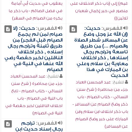
غيم) إلى (باب ذكر الاختلاف على
يعقوب في حديث أبي أمامة
منصور في خبر إكمال شعبان
في فضل الصائم - باب ذكر ما
ثلاثين))
يكره من الصيام في السفر)
الفهرس:
حديث:
الفهرس:
حديث: (لا
(إن الله عز وجل وضع
صيام لمن لم يجمع
عن المسافر شطر الصلاة
الصيام قبل الفجر) من
والصيام ...) من طريق
طريق ثامنة وتراجم رجال
تاسعة وتراجم رجال
إسناده , ذكر اختلاف
إسنادها , ذكر اختلاف
الناقلين لخبر حفصة رضي
معاوية بن سلام وعلي
الله عنها في النية في
بن المبارك في هذا
الصيام
الحديث
للشيخ:
عبد المحسن العباد
للشيخ:
عبد المحسن العباد
جزء من محاضرة ( شرح سنن
جزء من محاضرة ( شرح سنن
النسائي - كتاب الصيام - تابع
النسائي - كتاب الصيام - باب
باب النية في الصيام - باب
ذكر وضع الصيام عن المسافر -
اختلاف الناقلين لخبر حفصة في
باب ذكر اختلاف ابن سلام وابن
النية في الصيام)
المبارك على خبر وضع الصيام
الفهرس:
تراجم
عن المسافر)
رجال إسناد حديث ابن