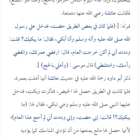
يتحللون، وإذا جاء اليوم الثامن أحرموا بالحج، وهذا هو التمتع،
فكانت
عائشة
رضي الله عنها متمتعة.
قوله: [ (
فلما كان في بعض الطريق حضت، فدخل علي رسول
الله صلى الله عليه وآله وسلم وأنا أبكي، فقال: ما يبكيك؟ قلت:
وددت أني لم أكن خرجت العام، قال: ارفضي عمرتك، وانقضي
رأسك، وامتشطي
) قال
موسى
: (
وأهلي بالحج
) ].
ذكر
أبو داود
رحمة الله عليه في حديث
عائشة
أنها أهلت بعمرة،
فلما كانت في الطريق حصل لها الحيض، فتأثرت وبكت، فدخل
عليها النبي صلى الله عليه وسلم وهي تبكي، فقال لها: (
ما
يبكيك؟! قالت: إني حضت، وإني وددت أني لم أحج هذا العام
)؛
لأنها حصل لها مانع يمنعها من أن تؤدي المناسك كما يؤديه