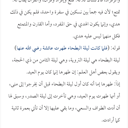
والإفراد، فالأنساك ثلاثة: تمتع وإفراد وقران، والقران يقال له:
تمتع؛ لأن فيه جمعاً بين نسكين في سفرة واحدة، فلم يكن في ذلك
هدي، وإنما يكون الهدي في حق المفرد، وأما القارن والمتمتع
فكل منهما ليس عليه هدي.
قوله: (
فلما كانت ليلة البطحاء طهرت
عائشة
رضي الله عنها
)
ليلة البطحاء هي ليلة التروية، وهي ليلة الثامن من ذي الحجة،
ويقول بعض أهل العلم: إن طهرها إنما كان يوم العيد.
إذاً: طهرها إما أنه كان أول ليلة البطحاء قبل أن يخرجوا إلى منى،
أو أنها طهرت يوم العيد، وهي تأخرت إلى ليلة الصدر، وسبق لها
أن أدت الطواف والسعي، وما بقي عليها إلا أن تأتي بعمرة ثانية
كما أرادت.