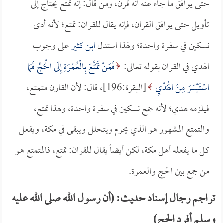
حتى يوافق ما جاء عنه أنه قرن، ومن قال: إنه تمتع يحتاج إلى
تأويل حتى يوافق القران، فإنه يقال للقران: تمتع؛ لأنه أدى
نسكين في سفرة واحدة؛ ولهذا استدل
ابن كثير
على وجوب
الهدي في القران بقوله تعالى:
فَمَنْ تَمَتَّعَ بِالْعُمْرَةِ إِلَى الْحَجِّ فَمَا
اسْتَيْسَرَ مِنَ الْهَدْيِ
[البقرة:196]، قال: لأن القارن متمتع،
فيلزمه هدي؛ لأنه جمع نسكين في سفرة واحدة، وهذا تمتع،
والتمتع المشهور هو الذي يحرم ويتحلل ويبقى في مكة، ويفعل
كل ما يفعله أهل مكة، لكن أيضاً يقال للقران: تمتع، فالمتمتع هو
من جمع بين الحج والعمرة.
تراجم رجال إسناد حديث: (أن رسول الله صلى الله عليه
وسلم أفرد الحج)