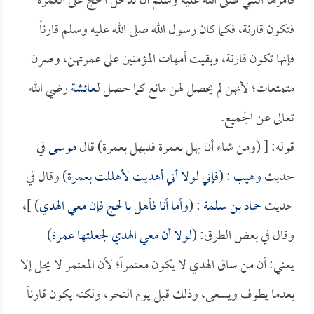
فأمرها النبي صلى الله عليه وسلم أن تُدخل الحج على العمرة
فتكون قارنة، فكما كان رسول الله صلى الله عليه وسلم قارناً
فإنها تكون قارنة، وبقيت أمهات المؤمنين على عمرتهن، وصرن
متمتعات؛ لأنهن لم يحصل لهن مانع كما حصل لـ
عائشة
رضي الله
تعالى عن الجميع.
قوله: [ (ومن شاء أن يهل بعمرة فليهل بعمرة) قال
موسى
في
حديث
وهيب
: (
فإني لولا أني أهديت لأهللت بعمرة
) وقال في
حديث
حماد بن سلمة
: (
وأما أنا فأهل بالحج فإن معي الهدي
) ]،
وقال في بعض الطرق: (
لولا أن معي الهدي لجعلتها عمرة
)
يعني: أن من ساق الهدي لا يكون معتمراً؛ لأن المعتمر لا يحل إلا
بعدما يطوف ويسعى، وذلك قبل يوم النحر، ولكنه يكون قارناً