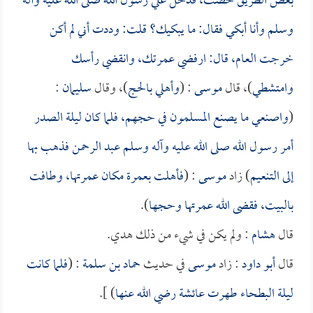
بعض الطريق حضت، فدخل علي رسول الله صلى الله عليه وآله
وسلم وأنا أبكي فقال: ما يبكيك؟ قلت: وددت أني لم أكن
خرجت العام، قال: ارفضي عمرتك، وانقضي رأسك
وامتشطي
)، قال
موسى
: (
وأهلي بالحج
)، وقال
سليمان
:
(
واصنعي ما يصنع المسلمون في حجهم، فلما كان ليلة الصدر
أمر رسول الله صلى الله عليه وآله وسلم
عبد الرحمن
فذهب بها
إلى التنعيم
) زاد
موسى
: (
فأهلت بعمرة مكان عمرتها، وطافت
بالبيت، فقضى الله عمرتها وحجها
).
قال
هشام
: ولم يكن في شيء من ذلك هدي.
قال
أبو داود
: زاد
موسى
في حديث
حماد بن سلمة
: (
فلما كانت
ليلة البطحاء طهرت
عائشة
رضي الله عنها
) ].