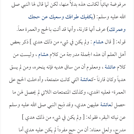
مرفوضة نهائياً لكانت هذه بدلاً منها، لكن لما قال لها النبي صلى
الله عليه وسلم: (
يكفيك طوافك وسعيك عن حجك
وعمرتك
) عرف أنها قارنة، وأنها قد أتت بالحج والعمرة معاً.
قوله: [ قال
هشام
: ولم يكن في شيء من ذلك هدي ] ذكر بعض
أهل العلم أن هذه الجملة مدرجة من كلام
هشام
، وليست من
كلام
عائشة
، ومعلوم أن من ساق هديه فإنه ينحره، ومن لم يسق
هدياً وكان قارناً -كـ
عائشة
التي كانت متمتعة، وأدخلت الحج على
العمرة- فعليه الهدي، وكذلك المتمتعات اللاتي لم يحصل لهن ما
حصل لـ
عائشة
عليهن هدي، وقد ذبح النبي صلى الله عليه وسلم
عن نيائه البقر، فقوله: [ ولم يكن في شيء من ذلك هدي ]
مدرج، ولعل معناه: أن من حج مفرداً لم يكن عليه هدي أما