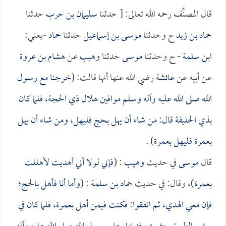
قال المصنِّف رحمه الله تعالى: [ حدثنا
سليمان بن حرب
حدثنا
حماد بن زيد
ح وحدثنا
موسى بن إسماعيل
حدثنا
حماد
-يعني:
ابن سلمة
- ح وحدثنا
موسى
حدثنا
وهيب
عن
هشام بن عروة
عن أبيه عن
عائشة
رضي الله عنها أنها قالت: (
خرجنا مع رسول
الله صلى الله عليه وآله وسلم موافين هلال ذي الحجة، فلما كان
بذي الحليفة قال: من شاء أن يهل بحج فليهل، ومن شاء أن يهل
بعمرة فليهل بعمرة
) .
قال
موسى
في حديث
وهيب
: (
فإني لولا أني أهديت لأهللت
بعمرة
)، وقال: في حديث
حماد بن سلمة
: (
وأما أنا فأهل بالحج؛
فإن معي الهدي، ثم اتفقوا: فكنت فيمن أهل بعمرة، فلما كان في