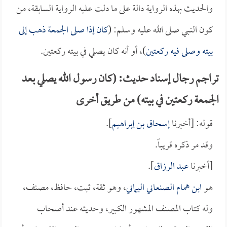
والحديث بهذه الرواية دالة على ما دلت عليه الرواية السابقة، من
كون النبي صلى الله عليه وسلم: (
كان إذا صلى الجمعة ذهب إلى
بيته وصلى فيه ركعتين
)، أو أنه كان يصلي في بيته ركعتين.
تراجم رجال إسناد حديث: (كان رسول الله يصلي بعد
الجمعة ركعتين في بيته) من طريق أخرى
قوله: [أخبرنا
إسحاق بن إبراهيم
].
وقد مر ذكره قريباً.
[أخبرنا
عبد الرزاق
].
هو
ابن همام الصنعاني اليماني
، وهو ثقة، ثبت، حافظ، مصنف،
وله كتاب المصنف المشهور الكبير، وحديثه عند أصحاب