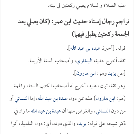
عليه الصلاة والسلام يصلي ركعتين في بيته.
تراجم رجال إسناد حديث ابن عمر: (كان يصلي بعد
الجمعة ركعتين يطيل فيهما)
قوله: [أخبرنا
عبدة بن عبد الله
].
ثقة، أخرج حديثه
البخاري
، وأصحاب السنة الأربعة.
[عن
يزيد
وهو:
ابن هارون
].
وهو ثقة، ثبت، عابد، أخرج له أصحاب الكتب الستة، وكلمة
(هو:
ابن هارون
) هذه ممن دون
عبدة بن عبد الله
، إما
النسائي
أو
من دون
النسائي
، والغرض منها أن
عبدة بن عبد الله
ما زاد في
ذكر شيخه على قوله:
يزيد
، والذي دونه، أي: دون التلميذ، أتوا