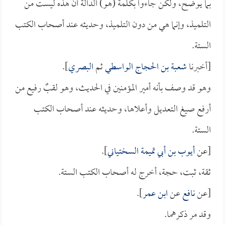
بما يوضح، ولكن جاءوا بكلمة (هو) الدالة أن هذه ليست من
التلميذ، وإنما هي من دون التلميذ، وحديثه عند أصحاب الكتب
الستة.
[أخبرنا
شعبة بن الحجاج الواسطي
ثم
البصري
].
وهو قد وصف بأنه أمير المؤمنين في الحديث، وهو لقبٌ رفيع من
أرفع صيغ التعديل وأعلاها، وحديثه عند أصحاب الكتب
الستة.
[عن
أيوب بن أبي تميمة السختياني
].
ثقة، ثبت، حجة، أخرج له أصحاب الكتب الستة.
[عن
نافع
عن
ابن عمر
].
وقد مر ذكرهما.