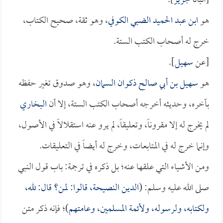
[أنبأنا
جرير
].
هو
ابن عبد الحميد الضبي الكوفي
، وهو ثقة، صحيح الكتاب،
خرج له أصحاب الكتب الستة.
[عن
سهيل
].
هو
سهيل بن أبي صالح ذكوان السمان
، وهو صدوق تغير حفظه
بآخره، وحديثه أخرجه أصحاب الكتب الستة، إلا أن
البخاري
لم يخرج له إلا مقروناً، وتعليقاً، لم يرو عنه استقلالاً في الأصول،
وإنما خرج له في المتابعات، وخرج له أيضاً في التعليقات.
ومن الأشياء التي علقها عنه؛ بل ذكره في ترجمة: باب قول النبي
صلى الله عليه وسلم: (
الدين النصيحة، قالوا: لمن؟ قال: لله،
ولكتابه، ولرسوله، ولأئمة المسلمين، وعامتهم
)؛ فإنه ذكر متن