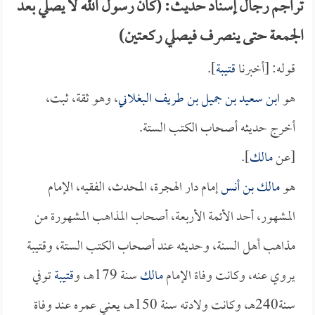
تراجم رجال إسناد حديث: (كان رسول الله لا يصلي بعد
الجمعة حتى ينصرف فيصلي ركعتين)
قوله: [أخبرنا
قتيبة
].
هو
ابن سعيد بن جميل بن طريف البغلاني
، وهو ثقة، ثبت،
أخرج حديثه أصحاب الكتب الستة.
[عن
مالك
].
هو
مالك بن أنس
إمام دار الهجرة، المحدث، الفقيه، الإمام
المشهور، أحد الأئمة الأربعة، أصحاب المذاهب المشهورة من
مذاهب أهل السنة، وحديثه عند أصحاب الكتب الستة، وقتيبة
يروي عنه، وكانت وفاة الإمام
مالك
سنة 179هـ، و
قتيبة
توفي
سنة240هـ، وكانت ولادته سنة 150هـ، يعني عمره عند وفاة