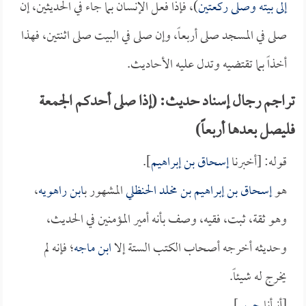
إلى بيته وصلى ركعتين
)، فإذا فعل الإنسان بما جاء في الحديثين، إن
صلى في المسجد صلى أربعاً، وإن صلى في البيت صلى اثنتين، فهذا
أخذاً بما تقتضيه وتدل عليه الأحاديث.
تراجم رجال إسناد حديث: (إذا صلى أحدكم الجمعة
فليصل بعدها أربعاً)
قوله: [أخبرنا
إسحاق بن إبراهيم
].
هو
إسحاق بن إبراهيم بن مخلد الحنظلي
المشهور ب
ابن راهويه
،
وهو ثقة، ثبت، فقيه، وصف بأنه أمير المؤمنين في الحديث،
وحديثه أخرجه أصحاب الكتب الستة إلا
ابن ماجه
؛ فإنه لم
يخرج له شيئاً.