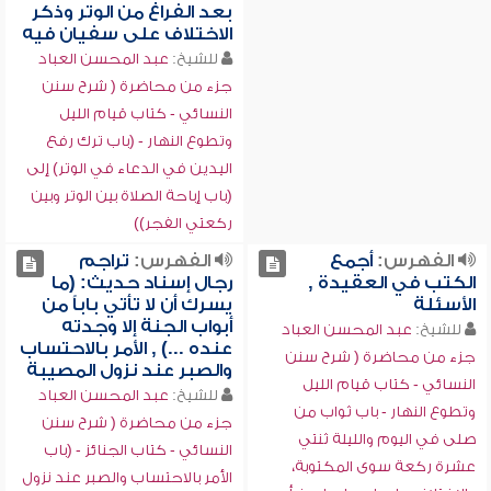
بعد الفراغ من الوتر وذكر
الاختلاف على سفيان فيه
للشيخ:
عبد المحسن العباد
جزء من محاضرة ( شرح سنن
النسائي - كتاب قيام الليل
وتطوع النهار - (باب ترك رفع
اليدين في الدعاء في الوتر) إلى
(باب إباحة الصلاة بين الوتر وبين
ركعتي الفجر))
الفهرس:
أجمع
الفهرس:
تراجم
الكتب في العقيدة ,
رجال إسناد حديث: (ما
الأسئلة
يسرك أن لا تأتي باباً من
أبواب الجنة إلا وجدته
للشيخ:
عبد المحسن العباد
عنده ...) , الأمر بالاحتساب
جزء من محاضرة ( شرح سنن
والصبر عند نزول المصيبة
النسائي - كتاب قيام الليل
للشيخ:
عبد المحسن العباد
وتطوع النهار - باب ثواب من
جزء من محاضرة ( شرح سنن
صلى في اليوم والليلة ثنتي
النسائي - كتاب الجنائز - (باب
عشرة ركعة سوى المكتوبة،
الأمر بالاحتساب والصبر عند نزول