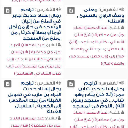
الفهرس:
معنى
الفهرس:
تراجم
وصف الراوي بالتشيع ,
رجال إسناد حديث جابر
الأسئلة
في المنع من إتيان
المسجد في حق من أكل
للشيخ:
عبد المحسن العباد
ثوماً أو بصلاً أو كراثاً , من
جزء من محاضرة ( شرح سنن
يمنع من المسجد
النسائي - كتاب المساجد - (تابع
للشيخ:
عبد المحسن العباد
باب فضل مسجد النبي والصلاة
جزء من محاضرة ( شرح سنن
فيه) إلى (باب فضل مسجد قباء
النسائي - كتاب المساجد - (باب
والصلاة فيه))
من يمنع من المسجد) إلى (باب
ضرب الخباء في المساجد))
الفهرس:
تراجم
الفهرس:
تراجم
رجال إسناد حديث ابن
رجال إسناد حديث
عمر: (أنه كان ينام وهو
البراء بن عازب في تحويل
شاب... في مسجد رسول
القبلة من بيت المقدس
الله) , النوم في المسجد
إلى الكعبة , استقبال
القبلة
للشيخ:
عبد المحسن العباد
للشيخ:
عبد المحسن العباد
جزء من محاضرة ( شرح سنن
جزء من محاضرة ( شرح سنن
النسائي - كتاب المساجد - (باب