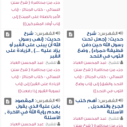
جزء من محاضرة ( شرح سنن
النسائي - كتاب الجنائز - (باب
الأمر بالصلاة على الميت) إلى
(باب أولاد المشركين))
الفهرس:
شرح
الفهرس:
شرح
حديث: (جعل تحت
حديث: (نهى رسول
رسول الله حين دفن
الله أن يبنى على القبر أو
قطيفة حمراء) , وضع
يزاد عليه ...) , الزيادة على
الثوب في اللحد
القبر
للشيخ:
عبد المحسن العباد
للشيخ:
عبد المحسن العباد
جزء من محاضرة ( شرح سنن
جزء من محاضرة ( شرح سنن
النسائي - كتاب الجنائز - (باب
النسائي - كتاب الجنائز - (باب
اللحد والشق) إلى (باب وضع
الزيادة على القبر) إلى (باب
الثوب في اللحد))
تسوية القبور إذا رفعت))
الفهرس:
أهم كتب
الفهرس:
المقصود
الجرح والتعديل ,
بابن علية الذي يقول
الأسئلة
بعدم رؤية الله في الآخرة ,
الأسئلة
للشيخ:
عبد المحسن العباد
للشيخ:
عبد المحسن العباد
جزء من محاضرة ( شرح سنن