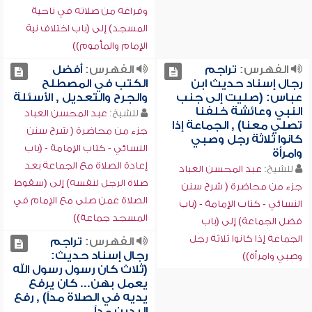
وفراغه من صلاته في ناحية
المسجد) إلى (باب اختلاف نية
الإمام والمأموم))
الفهرس:
تراجم
الفهرس:
أفضل
رجال إسناد حديث ابن
الكتب في المصطلح
عباس: (صليت إلى جنب
والجرح والتعديل , الأسئلة
النبي وعائشة خلفنا
للشيخ:
عبد المحسن العباد
تصلي معنا) , الجماعة إذا
جزء من محاضرة ( شرح سنن
كانوا ثلاثة رجل وصبي
النسائي - كتاب الإمامة - (باب
وامرأة
إعادة الصلاة مع الجماعة بعد
للشيخ:
عبد المحسن العباد
صلاة الرجل لنفسه) إلى (سقوط
جزء من محاضرة ( شرح سنن
الصلاة عمن صلى مع الإمام في
النسائي - كتاب الإمامة - (باب
المسجد جماعة))
فضل الجماعة) إلى (باب
الجماعة إذا كانوا ثلاثة رجل
الفهرس:
تراجم
رجال إسناد حديث:
وصبي وامرأة))
(ثلاث كان رسول رسول الله
يعمل بهن... كان يرفع
يديه في الصلاة مداً) , رفع
اليدين مداً