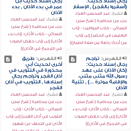
رجال إسناد حديث:
رجال إسناد حديث ابن
(أسفروا بالفجر) , الإسفار
عمر في بدء الأذان , بدء
الأذان
للشيخ:
عبد المحسن العباد
للشيخ:
عبد المحسن العباد
جزء من محاضرة ( شرح سنن
جزء من محاضرة ( شرح سنن
النسائي - كتاب المواقيت - (باب
النسائي - كتاب الأذان- (باب بدء
التغليس في الحضر) إلى (باب
الأذان) إلى (باب خفض الصوت
من أدرك ركعة من صلاة الصبح))
في الترجيع في الأذان))
الفهرس:
تراجم
الفهرس:
طريق
رجال إسناد حديث:
أخرى لحديث أبي
(كان الأذان على عهد
محذورة في التثويب في
رسول الله مثنى مثنى،
أذان الفجر وتراجم رجال
والإقامة موترة ...) , تثنية
إسنادها , التثويب في أذان
الأذان
الفجر
للشيخ:
عبد المحسن العباد
للشيخ:
عبد المحسن العباد
جزء من محاضرة ( شرح سنن
جزء من محاضرة ( شرح سنن
النسائي - كتاب الأذان- (باب بدء
النسائي - كتاب الأذان - (باب
الأذان) إلى (باب خفض الصوت
التثويب في أذان الفجر) إلى (باب
في الترجيع في الأذان))
الأذان في التخلف عن شهود
الجماعة في الليلة المطيرة))