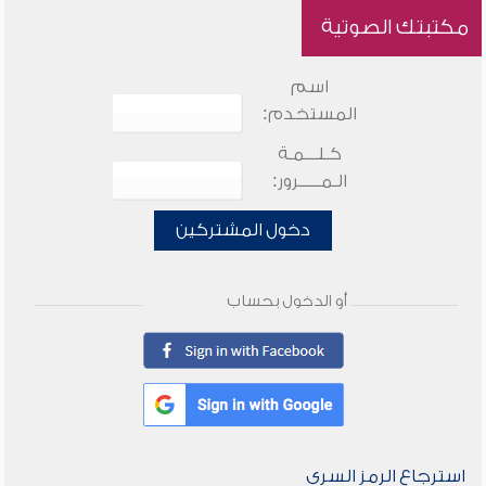
مكتبتك الصوتية
اسم
المستخدم:
كـلـــمـة
الـمـــــرور:
دخول المشتركين
أو الدخول بحساب
استرجاع الرمز السري