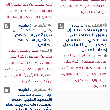
ترك الوضوء من بعد الغسل) إلى
ذكر القدر الذي يكتفي به الرجل
(باب اقتصار الجنب على غسل
من الماء للغسل)
يديه إذا أراد أن يأكل أو يشرب))
الفهرس:
تراجم
الفهرس:
تراجم
رجال إسناد حديث: (أن
رجال إسناد حديث أبي
رسول الله طاف على
هريرة في استخدام
نسائه في ليلة بغسل
الحائض , استخدام
واحد) , إتيان النساء قبل
الحائض
إحداث الغسل
للشيخ:
عبد المحسن العباد
للشيخ:
عبد المحسن العباد
جزء من محاضرة ( شرح سنن
جزء من محاضرة ( شرح سنن
النسائي - كتاب الطهارة - (باب
النسائي - كتاب الطهارة - (باب
استخدام الحائض) إلى (باب في
وضوء الجنب إذا أراد أن ينام) إلى
الذي يقرأ القرآن ورأسه في حجر
(باب إتيان النساء قبل إحداث
امرأته وهي حائض))
الغسل))
الفهرس:
تراجم
رجال إسناد حديث:
(الصعيد الطيب وضوء
المسلم ولو لم يجد الماء
عشر سنين) , الصلوات