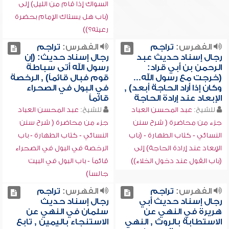
السواك إذا قام من الليل) إلى
(باب هل يستاك الإمام بحضرة
رعيته؟))
الفهرس:
تراجم
الفهرس:
تراجم
رجال إسناد حديث عبد
رجال إسناد حديث: (إن
الرحمن بن أبي قراد:
رسول الله أتى سباطة
(خرجت مع رسول الله...
قوم فبال قائماً) , الرخصة
وكان إذا أراد الحاجة أبعد) ,
في البول في الصحراء
الإبعاد عند إرادة الحاجة
قائماً
للشيخ:
عبد المحسن العباد
للشيخ:
عبد المحسن العباد
جزء من محاضرة ( شرح سنن
جزء من محاضرة ( شرح سنن
النسائي - كتاب الطهارة - (باب
النسائي - كتاب الطهارة - باب
الإبعاد عند إرادة الحاجة) إلى
الرخصة في البول في الصحراء
(باب القول عند دخول الخلاء))
قائماً - باب البول في البيت
جالساً)
الفهرس:
تراجم
الفهرس:
تراجم
رجال إسناد حديث أبي
رجال إسناد حديث
هريرة في النهي عن
سلمان في النهي عن
الاستطابة بالروث , النهي
الاستنجاء باليمين , تابع