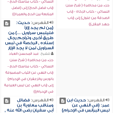
النسائي - كتاب مناسك الحج -
جزء من محاضرة ( شرح سنن
(باب فضل الحج) إلى (فضل
النسائي - كتاب الزكاة - (باب
المتابعة بين الحج والعمرة))
الصدقة من غلول) إلى (باب
الفهرس:
حديث:
جهد المقل))
(من لم يجد إزاراً
فليلبس سراويل ...) من
طريق أخرى وتراجم رجال
إسناده , الرخصة في لبس
السراويل لمن لا يجد الإزار
للشيخ:
عبد المحسن العباد
جزء من محاضرة ( شرح سنن
النسائي - كتاب مناسك الحج -
(باب النهي عن الثياب المصبوغة
بالورس والزعفران في الإحرام)
إلى (باب النهي عن لبس العمامة
في الإحرام))
الفهرس:
حديث ابن
الفهرس:
فضائل
عمر: (في النهي عن
ومناقب معاوية بن
لبس البرانس في الإحرام)
أبي سفيان رضي الله عنه ,