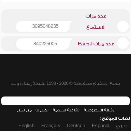
عدد مرات
3095048235
الاستماع
عدد مرات الحفظ
840225005
جميع الحقوق محفوظة © 2026 - 1998 لشبكة إسلام ويب
وثيقة الخصوصية
اتفاقية الخدمة
اتصل بنا
من نحن
لغات الموقع:
عربي
Español
Deutsch
Français
English