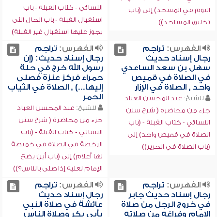
النسائي - كتاب القبلة - باب
النوم في المسجد) إلى (باب
استقبال القبلة - باب الحال التي
تخليق المساجد))
يجوز عليها استقبال غير القبلة)
الفهرس:
تراجم
الفهرس:
تراجم
رجال إسناد حديث
رجال إسناد حديث: (إن
سهل بن سعد الساعدي
رسول الله خرج في حلة
في الصلاة في قميص
حمراء فركز عنزة فصلى
واحد , الصلاة في الإزار
إليها...) , الصلاة في الثياب
الحمر
للشيخ:
عبد المحسن العباد
للشيخ:
عبد المحسن العباد
جزء من محاضرة ( شرح سنن
جزء من محاضرة ( شرح سنن
النسائي - كتاب القبلة - (باب
النسائي - كتاب القبلة - (باب
الصلاة في قميص واحد) إلى
الرخصة في الصلاة في خميصة
(باب الصلاة في الحرير))
لها أعلام) إلى (باب أين يضع
الإمام نعليه إذا صلى بالناس؟))
الفهرس:
تراجم
الفهرس:
تراجم
رجال إسناد حديث جابر
رجال إسناد حديث
في خروج الرجل من صلاة
عائشة في صلاة النبي
الإمام وفراغه من صلاته
بأبي بكر وصلاة الناس