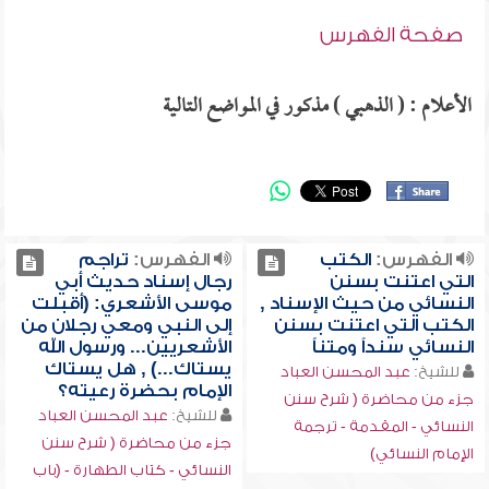
صفحة الفهرس
الأعلام : ( الذهبي ) مذكور في المواضع التالية
الفهرس:
الكتب
الفهرس:
تراجم
التي اعتنت بسنن
رجال إسناد حديث أبي
النسائي من حيث الإسناد ,
موسى الأشعري: (أقبلت
الكتب التي اعتنت بسنن
إلى النبي ومعي رجلان من
النسائي سنداً ومتناً
الأشعريين... ورسول الله
يستاك...) , هل يستاك
للشيخ:
عبد المحسن العباد
الإمام بحضرة رعيته؟
جزء من محاضرة ( شرح سنن
للشيخ:
عبد المحسن العباد
النسائي - المقدمة - ترجمة
جزء من محاضرة ( شرح سنن
الإمام النسائي)
النسائي - كتاب الطهارة - (باب