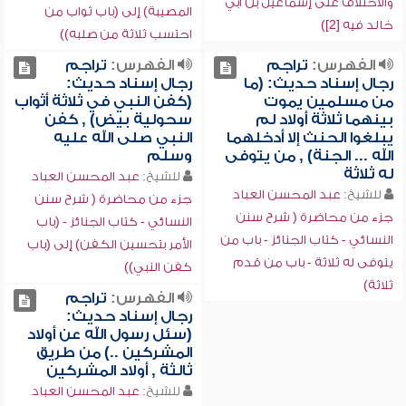
والاختلاف على إسماعيل بن أبي
المصيبة) إلى (باب ثواب من
خالد فيه [2])
احتسب ثلاثة من صلبه))
الفهرس:
تراجم
الفهرس:
تراجم
رجال إسناد حديث: (ما
رجال إسناد حديث:
من مسلمين يموت
(كفن النبي في ثلاثة أثواب
بينهما ثلاثة أولاد لم
سحولية بيض) , كفن
يبلغوا الحنث إلا أدخلهما
النبي صلى الله عليه
الله ... الجنة) , من يتوفى
وسلم
له ثلاثة
للشيخ:
عبد المحسن العباد
للشيخ:
عبد المحسن العباد
جزء من محاضرة ( شرح سنن
جزء من محاضرة ( شرح سنن
النسائي - كتاب الجنائز - (باب
النسائي - كتاب الجنائز - باب من
الأمر بتحسين الكفن) إلى (باب
يتوفى له ثلاثة - باب من قدم
كفن النبي))
ثلاثة)
الفهرس:
تراجم
رجال إسناد حديث:
(سئل رسول الله عن أولاد
المشركين ..) من طريق
ثالثة , أولاد المشركين
للشيخ:
عبد المحسن العباد