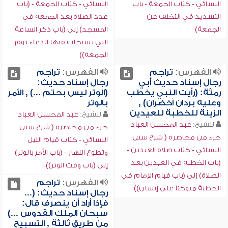
النسائي - كتاب الجمعة - باب
النسائي - كتاب الجمعة - (باب
التشديد في التخلف عن
عدد الصلاة بعد الجمعة في
الجمعة)
المسجد) إلى (باب ذكر الساعة
التي يستجاب فيها الدعاء يوم
الجمعة))
الفهرس:
تراجم
الفهرس:
تراجم
رجال إسناد حديث أبي
رجال إسناد حديث:
رمثة: (رأيت النبي يخطب
(الوتر ليس بحتم ...) , الأمر
وعليه بردان أخضران) ,
بالوتر
الزينة للخطبة للعيدين
للشيخ:
عبد المحسن العباد
للشيخ:
عبد المحسن العباد
جزء من محاضرة ( شرح سنن
جزء من محاضرة ( شرح سنن
النسائي - كتاب قيام الليل
النسائي - كتاب صلاة العيدين -
وتطوع النهار - (باب الأمر بالوتر)
(باب الخطبة في العيدين بعد
إلى (باب وقت الوتر))
الصلاة) إلى (باب قيام الإمام في
الفهرس:
تراجم
الخطبة متوكئاً على إنسان))
رجال إسناد حديث: (...
فإذا أراد أن ينصرف قال:
سبحان الملك القدوس ...)
من طريق ثالثة , التسبيح