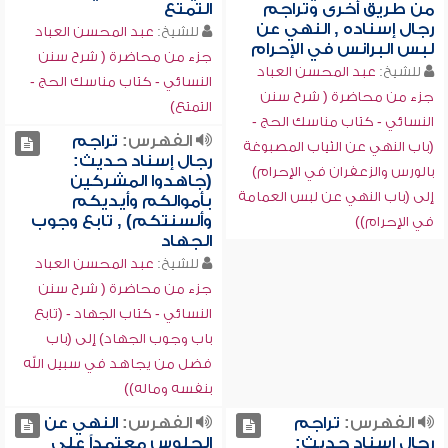
من طريق أخرى وتراجم
التمتع
رجال إسناده , النهي عن
للشيخ:
عبد المحسن العباد
لبس البرانس في الإحرام
جزء من محاضرة ( شرح سنن
للشيخ:
عبد المحسن العباد
النسائي - كتاب مناسك الحج -
جزء من محاضرة ( شرح سنن
التمتع)
النسائي - كتاب مناسك الحج -
الفهرس:
تراجم
(باب النهي عن الثياب المصبوغة
رجال إسناد حديث:
بالورس والزعفران في الإحرام)
(جاهدوا المشركين
إلى (باب النهي عن لبس العمامة
بأموالكم وأيديكم
وألسنتكم) , تابع وجوب
في الإحرام))
الجهاد
للشيخ:
عبد المحسن العباد
جزء من محاضرة ( شرح سنن
النسائي - كتاب الجهاد - (تابع
باب وجوب الجهاد) إلى (باب
فضل من يجاهد في سبيل الله
بنفسه وماله))
الفهرس:
تراجم
الفهرس:
النهي عن
رجال إسناد حديث:
الجلوس معتمداً على