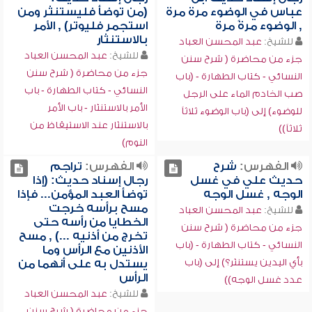
عباس في الوضوء مرة مرة
(من توضأ فليستنثر ومن
, الوضوء مرةً مرة
استجمر فليوتر) , الأمر
بالاستنثار
للشيخ:
عبد المحسن العباد
للشيخ:
عبد المحسن العباد
جزء من محاضرة ( شرح سنن
جزء من محاضرة ( شرح سنن
النسائي - كتاب الطهارة - (باب
النسائي - كتاب الطهارة - باب
صب الخادم الماء على الرجل
الأمر بالاستنثار - باب الأمر
للوضوء) إلى (باب الوضوء ثلاثاً
بالاستنثار عند الاستيقاظ من
ثلاثاً))
النوم)
الفهرس:
شرح
الفهرس:
تراجم
حديث علي في غسل
رجال إسناد حديث: (إذا
الوجه , غسل الوجه
توضأ العبد المؤمن... فإذا
مسح برأسه خرجت
للشيخ:
عبد المحسن العباد
الخطايا من رأسه حتى
جزء من محاضرة ( شرح سنن
تخرج من أذنيه ...) , مسح
النسائي - كتاب الطهارة - (باب
الأذنين مع الرأس وما
بأي اليدين يستنثر؟) إلى (باب
يستدل به على أنهما من
الرأس
عدد غسل الوجه))
للشيخ:
عبد المحسن العباد
جزء من محاضرة ( شرح سنن