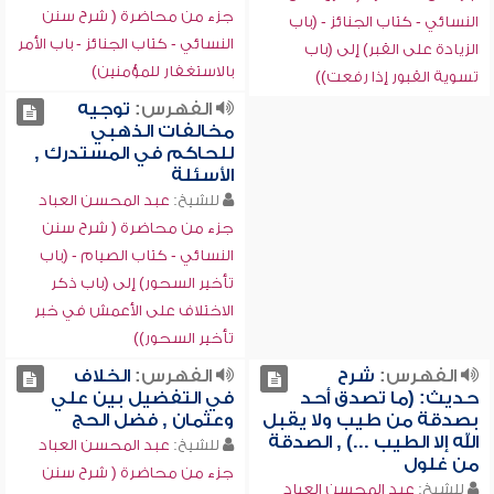
جزء من محاضرة ( شرح سنن
النسائي - كتاب الجنائز - (باب
النسائي - كتاب الجنائز - باب الأمر
الزيادة على القبر) إلى (باب
بالاستغفار للمؤمنين)
تسوية القبور إذا رفعت))
الفهرس:
توجيه
مخالفات الذهبي
للحاكم في المستدرك ,
الأسئلة
للشيخ:
عبد المحسن العباد
جزء من محاضرة ( شرح سنن
النسائي - كتاب الصيام - (باب
تأخير السحور) إلى (باب ذكر
الاختلاف على الأعمش في خبر
تأخير السحور))
الفهرس:
شرح
الفهرس:
الخلاف
حديث: (ما تصدق أحد
في التفضيل بين علي
بصدقة من طيب ولا يقبل
وعثمان , فضل الحج
الله إلا الطيب ...) , الصدقة
للشيخ:
عبد المحسن العباد
من غلول
جزء من محاضرة ( شرح سنن
للشيخ:
عبد المحسن العباد