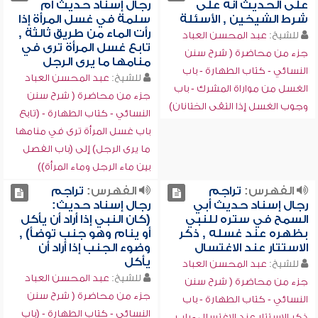
على الحديث أنه على
رجال إسناد حديث أم
شرط الشيخين , الأسئلة
سلمة في غسل المرأة إذا
رأت الماء من طريق ثالثة ,
للشيخ:
عبد المحسن العباد
تابع غسل المرأة ترى في
جزء من محاضرة ( شرح سنن
منامها ما يرى الرجل
النسائي - كتاب الطهارة - باب
للشيخ:
عبد المحسن العباد
الغسل من مواراة المشرك - باب
جزء من محاضرة ( شرح سنن
وجوب الغسل إذا التقى الختانان)
النسائي - كتاب الطهارة - (تابع
باب غسل المرأة ترى في منامها
ما يرى الرجل) إلى (باب الفصل
بين ماء الرجل وماء المرأة))
الفهرس:
تراجم
الفهرس:
تراجم
رجال إسناد حديث أبي
رجال إسناد حديث:
السمح في ستره للنبي
(كان النبي إذا أراد أن يأكل
بظهره عند غسله , ذكر
أو ينام وهو جنب توضأ) ,
الاستتار عند الاغتسال
وضوء الجنب إذا أراد أن
يأكل
للشيخ:
عبد المحسن العباد
للشيخ:
عبد المحسن العباد
جزء من محاضرة ( شرح سنن
جزء من محاضرة ( شرح سنن
النسائي - كتاب الطهارة - باب
النسائي - كتاب الطهارة - (باب
ذكر الاستتار عند الاغتسال - باب