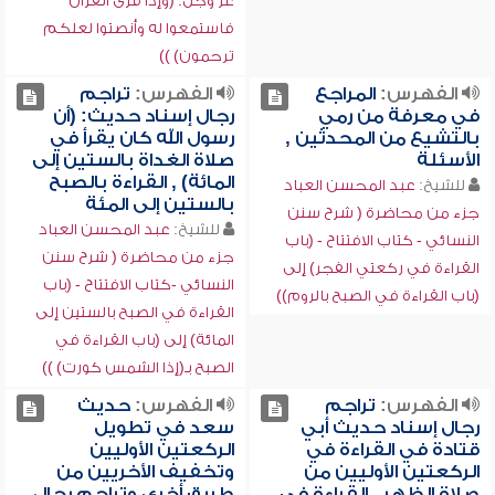
عز وجل: (وإذا قرئ القرآن
فاستمعوا له وأنصتوا لعلكم
ترحمون) ))
الفهرس:
المراجع
الفهرس:
تراجم
في معرفة من رمي
رجال إسناد حديث: (أن
بالتشيع من المحدثين ,
رسول الله كان يقرأ في
الأسئلة
صلاة الغداة بالستين إلى
المائة) , القراءة بالصبح
للشيخ:
عبد المحسن العباد
بالستين إلى المئة
جزء من محاضرة ( شرح سنن
للشيخ:
عبد المحسن العباد
النسائي - كتاب الافتتاح - (باب
جزء من محاضرة ( شرح سنن
القراءة في ركعتي الفجر) إلى
النسائي -كتاب الافتتاح - (باب
(باب القراءة في الصبح بالروم))
القراءة في الصبح بالستين إلى
المائة) إلى (باب القراءة في
الصبح بـ(إذا الشمس كورت) ))
الفهرس:
تراجم
الفهرس:
حديث
رجال إسناد حديث أبي
سعد في تطويل
قتادة في القراءة في
الركعتين الأوليين
الركعتين الأوليين من
وتخفيف الأخريين من
صلاة الظهر , القراءة في
طريق أخرى وتراجم رجال