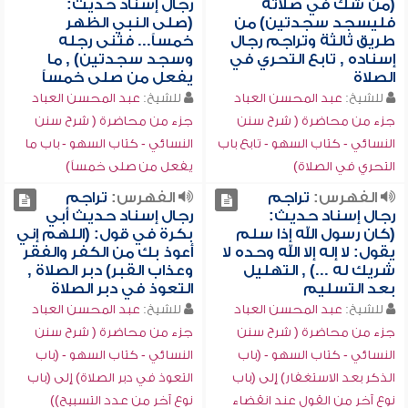
(من شك في صلاته
رجال إسناد حديث:
فليسجد سجدتين) من
(صلى النبي الظهر
طريق ثالثة وتراجم رجال
خمساً... فثنى رجله
إسناده , تابع التحري في
وسجد سجدتين) , ما
الصلاة
يفعل من صلى خمساً
للشيخ:
عبد المحسن العباد
للشيخ:
عبد المحسن العباد
جزء من محاضرة ( شرح سنن
جزء من محاضرة ( شرح سنن
النسائي - كتاب السهو - تابع باب
النسائي - كتاب السهو - باب ما
التحري في الصلاة)
يفعل من صلى خمساً)
الفهرس:
تراجم
الفهرس:
تراجم
رجال إسناد حديث:
رجال إسناد حديث أبي
(كان رسول الله إذا سلم
بكرة في قول: (اللهم إني
يقول: لا إله إلا الله وحده لا
أعوذ بك من الكفر والفقر
شريك له ...) , التهليل
وعذاب القبر) دبر الصلاة ,
بعد التسليم
التعوذ في دبر الصلاة
للشيخ:
عبد المحسن العباد
للشيخ:
عبد المحسن العباد
جزء من محاضرة ( شرح سنن
جزء من محاضرة ( شرح سنن
النسائي - كتاب السهو - (باب
النسائي - كتاب السهو - (باب
الذكر بعد الاستغفار) إلى (باب
التعوذ في دبر الصلاة) إلى (باب
نوع آخر من القول عند انقضاء
نوع آخر من عدد التسبيح))