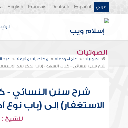
عربي
Español
Deutsch
Français
English
ia
الرئي
الصوتيات
الصوتيات
علماء ودعاة
محاضرات مفرغة
عبد ا
شرح سنن النسائي - كتاب السهو - (باب الذكر بعد الاستغفار)
شرح سنن النسائي - كت
الاستغفار) إلى (باب نوع آ
للشيخ : 