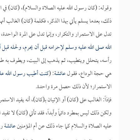
وقوله: (كان رسول الله عليه الصلاة والسلام)، (كان) في ال
ذلك، بعدما يسلم يأتي بهذا الذكر، فكلمة (كان) الغالب أنها 
تدل على الاستمرار والتكرار، وإنما تدل على المرة الواحدة،
الله صلى الله عليه وسلم لإحرامه قبل أن يحرم، ولحله قبل
رأسه، يتحلل ويتطيب، ثم يذهب إلى البيت، ويطوف به طو
هي حجة الوداع، فقول
عائشة
: (
كنت أطيب رسول الله علي
الاستمرار؛ لأن ذلك حصل مرة واحدة.
فإذاً: الغالب على (كان) أو الإتيان بـ(كان)، أنه يفيد الا
ولكن ذلك ليس بمطرد دائماً وأبداً، فقد تأتي (كان) لا تفي
عليه الصلاة والسلام كما جاء ذلك عن أم المؤمنين
عائشة
رض