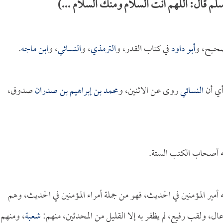
لم قال: اللهم أنت السلام ومنك السلام ...)
صحيح، و
أبو داود
في كتاب القدر، و
الترمذي
، و
النسائي
، و
ابن ماجه
.
أي أن
النسائي
روى عن الاثنين، و
محمد بن إبراهيم بن صدران
صدوق،
ه أصحاب الكتب الستة.
أمير المؤمنين في الحديث، فهو من جملة أمراء المؤمنين في الحديث، وهم
 ولقب رفيع، لم يظفر به إلا القليل من المحدثين، منهم:
شعبة
، ومنهم: