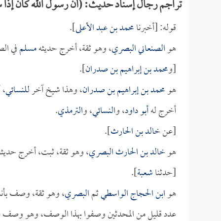
تراجم رجال إسناد حديث: (أن رسول الله كان إذا س
قوله: [أخبرنا
محمد بن عبد الأعلى
].
هو
الصنعاني البصري
، وهو ثقة، أخرج حديثه
مسلم
في ال
[و
محمد بن إبراهيم بن صدران
].
هو
محمد بن إبراهيم بن صدران
، وهذا شيخ آخر
للنسائي
، 
أخرج له
أبو داود
، و
النسائي
، و
الترمذي
.
[عن
خالد بن الحارث
].
هو
خالد بن الحارث البصري
، وهو ثقة، ثبت، أخرج حديث
[حدثنا
شعبة
].
هو
ابن الحجاج الواسطي
ثم
البصري
، وهو ثقة، وصف بأنه 
عدد قليل من المحدثين وصفوا بهذا الوصف، وهو وصف عال،