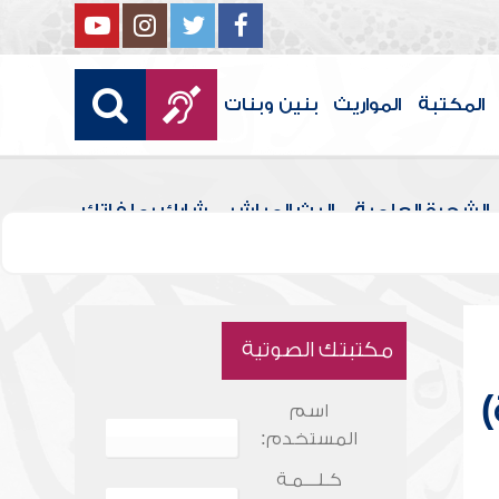
المكتبة
المواريث
بنين وبنات
الشجرة العلمية
البث المباشر
شارك بملفاتك
مكتبتك الصوتية
)
اسم
المستخدم:
كـلـــمـة