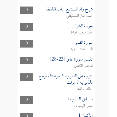
شرح زاد المستقنع_باب اللقطة
0
محمد مختار الشنقيطي
سورة البقرة
0
محمد سعيد خياط
سورة القمر
0
السيد أحمد أبوزيد
تفسير سورة غافر [23-28]
0
المنتصر الكتاني
تتوب عن الذنوب اذا مرضتا وترجع
0
للذنوب اذا برئت
خالد الراشد
يا رفيق الدرب 1
0
سمير البشيري
الأشبال1
0