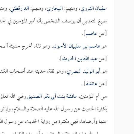
سفيان الثوري
، ومنهم:
البخاري
، ومنهم:
الدارقطني
، ومن
صيغ التعديل أن يوصف الشخص بأنه أمير المؤمنين في ا
[عن
عاصم
].
هو
عاصم بن سليمان الأحول
، وهو ثقة، أخرج حديثه أصح
[عن
عبد الله بن الحارث
].
هو
أبو الوليد البصري
، وهو ثقة، حديثه عند أصحاب الكتب
[عن
عائشة
].
هي أم المؤمنين،
عائشة بنت أبي بكر الصديق
رضي الله تعال
بكثرة الحديث عن رسول الله عليه الصلاة والسلام، ولم ترو
عنها وأرضاها، فهي مكثرة من رواية الحديث عن رسول الله