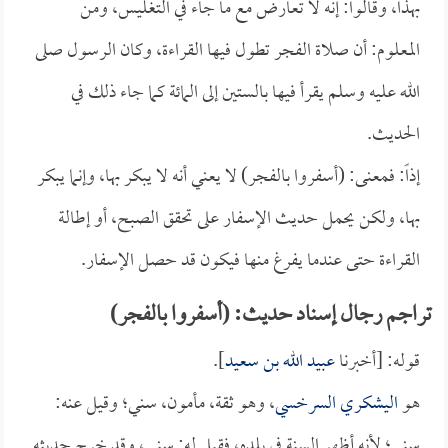
بهذا، وقالوا: إنه لا تعارض مع ما جاء في التغليس، ومن
المعلوم: أن صلاة الفجر تطول فيها القراءة، وكان الرسول صلى
الله عليه وسلم يقرأ فيها بالستين إلى المائة كما جاء ذلك في
الحديث.
إذاً: فمعنى: (أسفروا بالفجر) لا يعني أنه لا يبكر بها، وإنما يبكر
بها، ولكن يحمل حديث الإسفار على تحقق الصبح، أو إطالة
القراءة حتى عندما يفرغ منها فيكون قد حصل الإسفار.
تراجم رجال إسناد حديث: (أسفروا بالفجر)
قوله: [أخبرنا
عبيد الله بن سعيد
].
هو
اليشكري السرخسي
، وهو ثقة، مأمون، سني؛ وقيل عنه:
سني؛ لأنه أظهر السنة في بلده، فقيل له: سني، وقد خرج حديثه