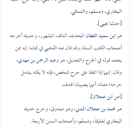
البخاري
، و
مسلم
، و
النسائي
.
[حدثنا
يحيى
].
هو
ابن سعيد القطان
المحدث، الناقد، المشهور، وحديثه أخرجه
أصحاب الكتب الستة، وقد قال عنه
الذهبي
في كتابه: إنه ممن
يعتمد قوله في الجرح والتعديل، هو و
عبد الرحمن بن مهدي
،
وقال: إنهما إذا اتفقا على جرح شخص، فإنه لا يكاد يندمل
جرحه؛ معناه: أنهما يصيبان الهدف.
[عن
ابن عجلان
].
هو
محمد بن عجلان المدني
، وهو صدوق، وخرج حديثه
البخاري
تعليقاً، و
مسلم
، وأصحاب السنن الأربعة.