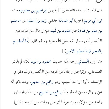
قال المصنف رحمه الله تعالى: [أخبرني
إبراهيم بن يعقوب
حدثنا
ابن أبي مريم
أخبرنا
أبو غسان
حدثني
زيد بن أسلم
عن
عاصم
بن عمر بن قتادة
عن
محمود بن لبيد
عن رجال من قومه من
الأنصار أن رسول الله صلى الله عليه وسلم قال: (
ما أسفرتم
بالفجر فإنه أعظم للأجر
) ].
هنا أورد
النسائي
رحمه الله حديث
محمود بن لبيد
لكنه لم يذكر
الصحابي، وإنما عن رجال من قومه من الأنصار، وقد ذكر في
الإسناد الأول واحداً منهم، وهو
رافع بن خديج
، وهنا ذكر أنه
عن رجال، ومن المعلوم أن
رافع بن خديج
من الأنصار، فهو
واحد من هؤلاء، وقد عرفنا أن جل روايته عن الصحابة فيما