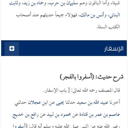
شيئاً، وأما الباقون وهم
سليمان بن حرب
، و
حماد بن زيد
، و
ثابت
البناني
، و
أنس بن مالك
، فهؤلاء جميعاً حديثهم عند أصحاب
الكتب الستة.
الإسفار
شرح حديث: (أسفروا بالفجر)
قال المصنف رحمه الله تعالى: [ باب الإسفار.
أخبرنا
عبيد الله بن سعيد
حدثنا
يحيى
عن
ابن عجلان
حدثني
عاصم بن عمر بن قتادة
عن
محمود بن لبيد
عن
رافع بن خديج
رضي الله عنه عن النبي صلى الله عليه وسلم أنه قال: (
أسفروا