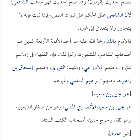
يصح الحديث يقولون: وقد صح الحديث فهو مذهب
الشافعي
؛
لأن
الشافعي
علق الحكم على ثبوت النص، فإذا ثبت فإنه لا
يتجاوز ولا يتعدى إلى غيره.
فالإمام
مالك
رحمة الله عليه هو أحد الأئمة الأربعة الذين هم
أصحاب المذاهب المشهورة، وكما قلت فإن الفقهاء في زمانهم
كثيرون، منهم:
الأوزاعي
، ومنهم:
الثوري
، ومنهم:
إسحاق بن
راهويه
، ومنهم:
إبراهيم النخعي
وغيرهم.
[عن
يحيى بن سعيد
].
هو
يحيى بن سعيد الأنصاري المدني
، وهو من صغار التابعين،
وهو ثقة، وخرج حديثه أصحاب الكتب الستة.
[عن
عمرة
].