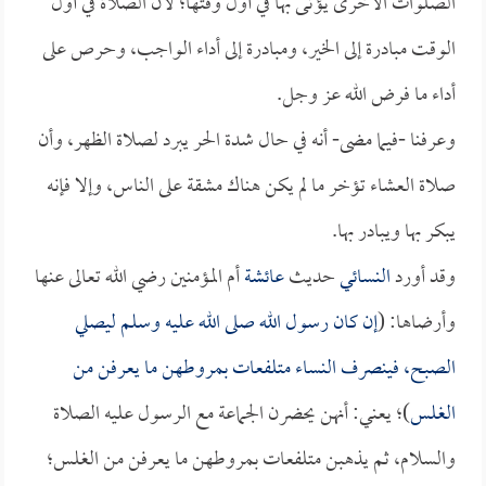
الصلوات الأخرى يؤتى بها في أول وقتها؛ لأن الصلاة في أول
الوقت مبادرة إلى الخير، ومبادرة إلى أداء الواجب، وحرص على
أداء ما فرض الله عز وجل.
وعرفنا -فيما مضى- أنه في حال شدة الحر يبرد لصلاة الظهر، وأن
صلاة العشاء تؤخر ما لم يكن هناك مشقة على الناس، وإلا فإنه
يبكر بها ويبادر بها.
وقد أورد
النسائي
حديث
عائشة
أم المؤمنين رضي الله تعالى عنها
وأرضاها: (
إن كان رسول الله صلى الله عليه وسلم ليصلي
الصبح، فينصرف النساء متلفعات بمروطهن ما يعرفن من
الغلس
)؛ يعني: أنهن يحضرن الجماعة مع الرسول عليه الصلاة
والسلام، ثم يذهبن متلفعات بمروطهن ما يعرفن من الغلس؛