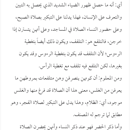
أي: أنه ما حصل ظهور الضياء الشديد الذي يحصل به التبين
والتعرف على الإنسان، فهذا يدلنا على التبكير بصلاة الصبح،
وعلى حضور النساء الصلاة في المساجد، وعلى أنهن يتسترن إذا
خرجن، فالتلفع هو: التلفف، ويكون ذلك أيضاً بتغطية
الرءوس؛ لأن التلفف قد يكون بتغطية الرءوس وقد يكون
بغيرها، لكن التلفع فيه تلفف مع تغطية الرأس.
ومن المعلوم: أن كونهن ينصرفن وهن متلفعات بمروطهن ما
يعرفن من الغلس، معنى هذا أن الصلاة قد فرغ منها والغلس
موجود، أي: الظلام، وهذا يدل على التبكير لصلاة الفجر، وهو
مطابق لما ترجم له المصنف.
وأما ذكر الحضر فهو عند ذكر النساء وأنهن يحضرن الصلاة