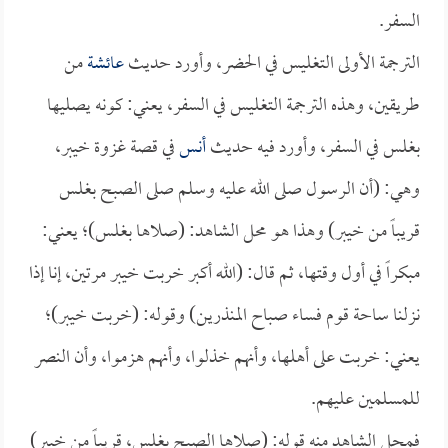
السفر.
الترجمة الأولى التغليس في الحضر، وأورد حديث
عائشة
من
طريقين، وهذه الترجمة التغليس في السفر، يعني: كونه يصليها
بغلس في السفر، وأورد فيه حديث
أنس
في قصة غزوة خيبر،
وهي: (أن الرسول صلى الله عليه وسلم صلى الصبح بغلس
قريباً من خيبر) وهذا هو محل الشاهد: (صلاها بغلس)؛ يعني:
مبكراً في أول وقتها، ثم قال: (الله أكبر خربت خيبر مرتين، إنا إذا
نزلنا ساحة قوم فساء صباح المنذرين) وقوله: (خربت خيبر)؛
يعني: خربت على أهلها، وأنهم خذلوا، وأنهم هزموا، وأن النصر
للمسلمين عليهم.
فمحل الشاهد منه قوله: (صلاها الصبح بغلس، قريباً من خيبر)