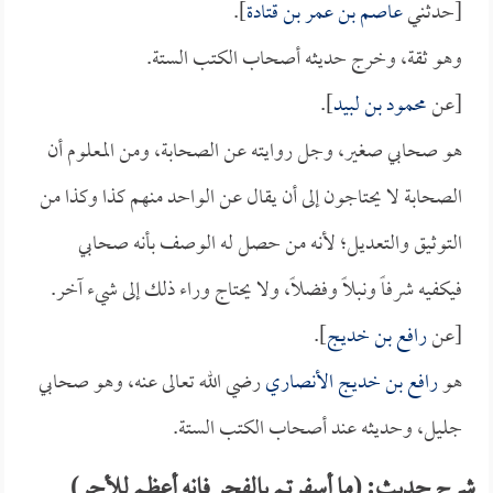
[حدثني
عاصم بن عمر بن قتادة
].
وهو ثقة، وخرج حديثه أصحاب الكتب الستة.
[عن
محمود بن لبيد
].
هو صحابي صغير، وجل روايته عن الصحابة، ومن المعلوم أن
الصحابة لا يحتاجون إلى أن يقال عن الواحد منهم كذا وكذا من
التوثيق والتعديل؛ لأنه من حصل له الوصف بأنه صحابي
فيكفيه شرفاً ونبلاً وفضلاً، ولا يحتاج وراء ذلك إلى شيء آخر.
[عن
رافع بن خديج
].
هو
رافع بن خديج الأنصاري
رضي الله تعالى عنه، وهو صحابي
جليل، وحديثه عند أصحاب الكتب الستة.
شرح حديث: (ما أسفرتم بالفجر فإنه أعظم للأجر)