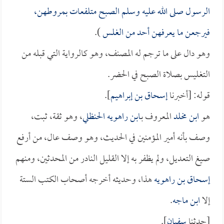
الرسول صلى الله عليه وسلم الصبح متلفعات بمروطهن،
فيرجعن ما يعرفهن أحد من الغلس
).
وهو دال على ما ترجم له المصنف، وهو كالرواية التي قبله من
التغليس بصلاة الصبح في الحضر.
قوله: [أخبرنا
إسحاق بن إبراهيم
].
هو
ابن مخلد
المعروف بـ
ابن راهويه الحنظلي
، وهو ثقة، ثبت،
وصف بأنه أمير المؤمنين في الحديث، وهو وصف عال، من أرفع
صيغ التعديل، ولم يظفر به إلا القليل النادر من المحدثين، ومنهم
إسحاق بن راهويه
هذا، وحديثه أخرجه أصحاب الكتب الستة
إلا
ابن ماجه
.
[حدثنا
سفيان
].