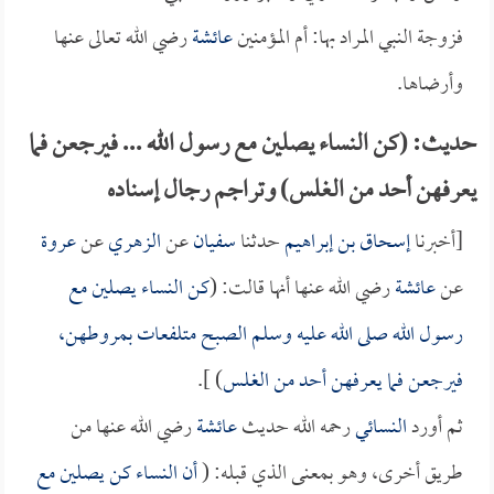
فزوجة النبي المراد بها: أم المؤمنين
عائشة
رضي الله تعالى عنها
وأرضاها.
حديث: (كن النساء يصلين مع رسول الله ... فيرجعن فما
يعرفهن أحد من الغلس) وتراجم رجال إسناده
[أخبرنا
إسحاق بن إبراهيم
حدثنا
سفيان
عن
الزهري
عن
عروة
عن
عائشة
رضي الله عنها أنها قالت: (
كن النساء يصلين مع
رسول الله صلى الله عليه وسلم الصبح متلفعات بمروطهن،
فيرجعن فما يعرفهن أحد من الغلس
) ].
ثم أورد
النسائي
رحمه الله حديث
عائشة
رضي الله عنها من
طريق أخرى، وهو بمعنى الذي قبله: (
أن النساء كن يصلين مع