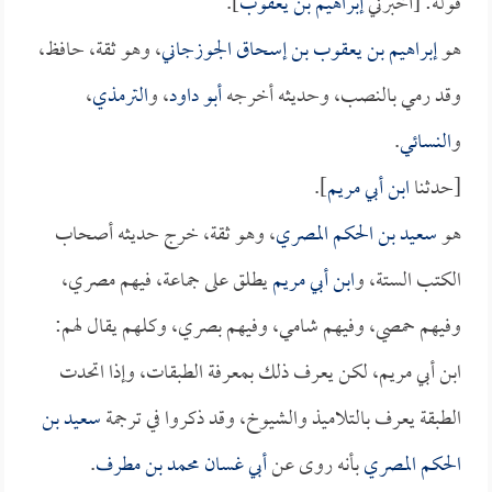
قوله: [أخبرني
إبراهيم بن يعقوب
].
هو
إبراهيم بن يعقوب بن إسحاق الجوزجاني
، وهو ثقة، حافظ،
وقد رمي بالنصب، وحديثه أخرجه
أبو داود
، و
الترمذي
،
و
النسائي
.
[حدثنا
ابن أبي مريم
].
هو
سعيد بن الحكم المصري
، وهو ثقة، خرج حديثه أصحاب
الكتب الستة، و
ابن أبي مريم
يطلق على جماعة، فيهم مصري،
وفيهم حمصي، وفيهم شامي، وفيهم بصري، وكلهم يقال لهم:
ابن أبي مريم، لكن يعرف ذلك بمعرفة الطبقات، وإذا اتحدت
الطبقة يعرف بالتلاميذ والشيوخ، وقد ذكروا في ترجمة
سعيد بن
الحكم المصري
بأنه روى عن
أبي غسان محمد بن مطرف
.