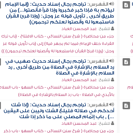
الفهرس:
تراجم رجال إسناد حديث: (إنما الإمام
ليؤتم به فإذا كبر فكبروا وإذا قرأ فأنصتوا...) من
طريق أخرى , تأويل قوله عز وجل: (وإذا قرئ القرآن
فاستمعوا له وأنصتوا لعلكم ترحمون)
للشيخ:
عبد المحسن العباد
ك
جزء من محاضرة ( شرح سنن النسائي - كتاب الافتتاح - (باب ترك
القراءة خلف الإمام فيما لم يجهر فيه) إلى (باب تأويل قوله عز
)
وجل: (وإذا قرئ القرآن فاستمعوا له وأنصتوا لعلكم ترحمون) ))
الفهرس:
تراجم رجال إسناد حديث صهيب في
رد السلام بالإشارة في الصلاة من طريق أخرى , رد
السلام بالإشارة في الصلاة
للشيخ:
عبد المحسن العباد
ام
جزء من محاضرة ( شرح سنن النسائي - كتاب السهو - باب السلام
بالأيدي في الصلاة - باب رد السلام بالإشارة في الصلاة)
الفهرس:
تراجم رجال إسناد حديث: (إذا شك
أحدكم في صلاته فليلغ الشك وليبن على اليقين
...) , باب إتمام المصلي على ما ذكر إذا شك
للشيخ:
عبد المحسن العباد
جزء من محاضرة ( شرح سنن النسائي - كتاب السهو - باب ذكر