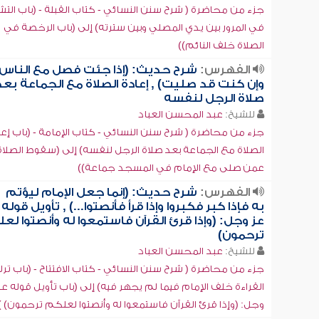
جزء من محاضرة ( شرح سنن النسائي - كتاب القبلة - (باب الت
في المرور بين يدي المصلي وبين سترته) إلى (باب الرخصة في
الصلاة خلف النائم))
الفهرس:
شرح حديث: (إذا جئت فصل مع الناس
وإن كنت قد صليت) , إعادة الصلاة مع الجماعة بعد
صلاة الرجل لنفسه
للشيخ:
عبد المحسن العباد
جزء من محاضرة ( شرح سنن النسائي - كتاب الإمامة - (باب إع
الصلاة مع الجماعة بعد صلاة الرجل لنفسه) إلى (سقوط الصلاة
عمن صلى مع الإمام في المسجد جماعة))
الفهرس:
شرح حديث: (إنما جعل الإمام ليؤتم
به فإذا كبر فكبروا وإذا قرأ فأنصتوا...) , تأويل قوله
عز وجل: (وإذا قرئ القرآن فاستمعوا له وأنصتوا لع
ترحمون)
للشيخ:
عبد المحسن العباد
جزء من محاضرة ( شرح سنن النسائي - كتاب الافتتاح - (باب تر
القراءة خلف الإمام فيما لم يجهر فيه) إلى (باب تأويل قوله عز
وجل: (وإذا قرئ القرآن فاستمعوا له وأنصتوا لعلكم ترحمون) )