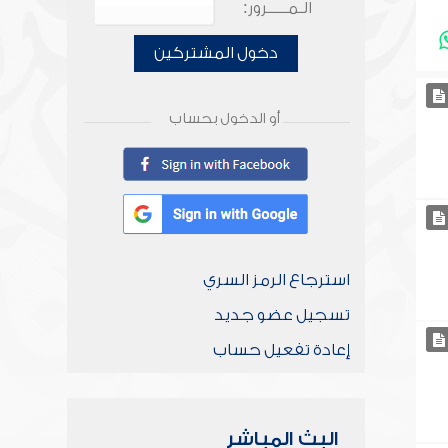
الـمـــــرور:
دخول المشتركين
أو الدخول بحساب
استرجاع الرمز السري
تسجيل عضو جديد
إعادة تفعيل حساب
البث المباشر