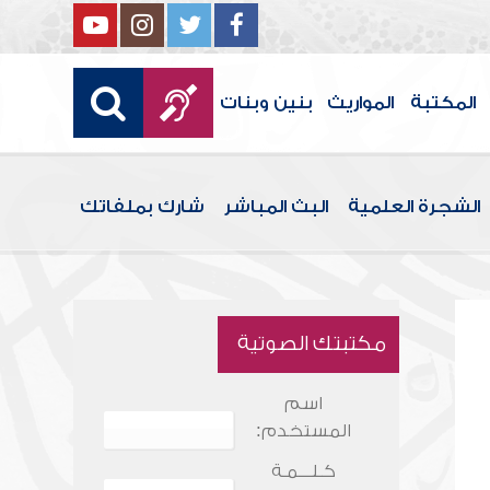
المكتبة
المواريث
بنين وبنات
الشجرة العلمية
البث المباشر
شارك بملفاتك
مكتبتك الصوتية
اسم
المستخدم:
كـلـــمـة