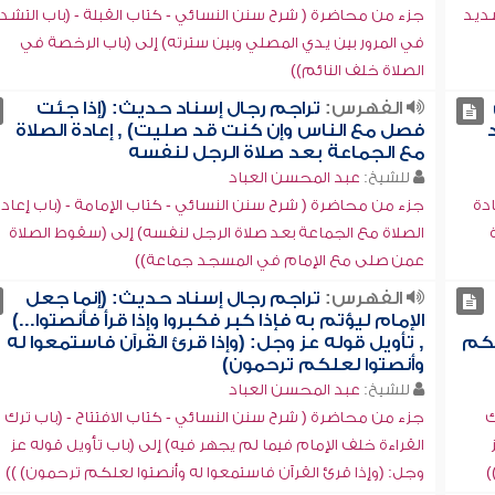
شديد
جزء من محاضرة ( شرح سنن النسائي - كتاب القبلة - (باب التشد
في المرور بين يدي المصلي وبين سترته) إلى (باب الرخصة في
الصلاة خلف النائم))
الفهرس:
تراجم رجال إسناد حديث: (إذا جئت
فصل مع الناس وإن كنت قد صليت) , إعادة الصلاة
مع الجماعة بعد صلاة الرجل لنفسه
للشيخ:
عبد المحسن العباد
ادة
جزء من محاضرة ( شرح سنن النسائي - كتاب الإمامة - (باب إعاد
الصلاة مع الجماعة بعد صلاة الرجل لنفسه) إلى (سقوط الصلاة
عمن صلى مع الإمام في المسجد جماعة))
الفهرس:
تراجم رجال إسناد حديث: (إنما جعل
الإمام ليؤتم به فإذا كبر فكبروا وإذا قرأ فأنصتوا...)
لكم
, تأويل قوله عز وجل: (وإذا قرئ القرآن فاستمعوا له
وأنصتوا لعلكم ترحمون)
للشيخ:
عبد المحسن العباد
ك
جزء من محاضرة ( شرح سنن النسائي - كتاب الافتتاح - (باب ترك
القراءة خلف الإمام فيما لم يجهر فيه) إلى (باب تأويل قوله عز
)
وجل: (وإذا قرئ القرآن فاستمعوا له وأنصتوا لعلكم ترحمون) ))