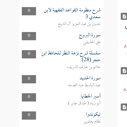
شرح منظومة القواعد الفقهية لابن
0
سعدي 3
حسين بن عبد العزيز آل الشيخ
سورة البروج
0
علي الحذيفي
ح
سلسلة شرح نزهة النظر للحافظ ابن
0
حجر (28)
حاتم بن عارف الشريف
سورة الحديد
0
عبد الباسط عبد الصمد
ح
أسير الخطايا
0
أبو زياد ( طارق جابر )
تيكوندوا
0
نظام يعقوبي