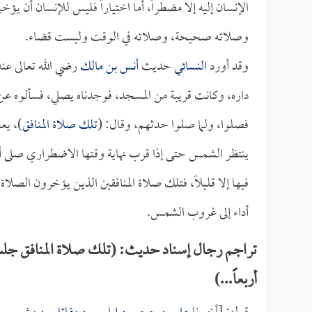
الإنسان إليه إلا مضطراً، أما اختياراً فليس للإنسان أن يؤ
وصلاته صحيحة، وصلاته في الوقت وليست قضاء.
وقد أورد
النسائي
حديث
أنس بن مالك
رضي الله تعالى عنه
داره، وكانت قريبة من المسجد، فوجدناه يصلي، فسألوه عن ص
فصلوا، ولما صلوا حدثهم، وقال: (
تلك صلاة المنافق
)، يع
ينتظر الشمس حتى إذا قرب نهاية وقتها الاضطراري صلى أربعا
فيها إلا قليلاً، فتلك صلاة المنافقين الذين يؤخرون الصل
أداء إلى غروب الشمس.
تراجم رجال إسناد حديث: (تلك صلاة المنافق جلس 
أربعاً...)