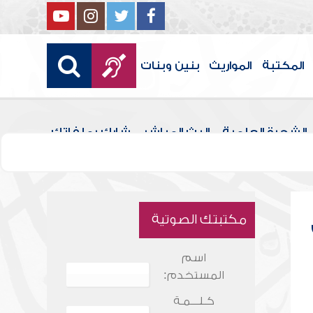
المكتبة
المواريث
بنين وبنات
الشجرة العلمية
البث المباشر
شارك بملفاتك
مكتبتك الصوتية
اسم
المستخدم:
كـلـــمـة