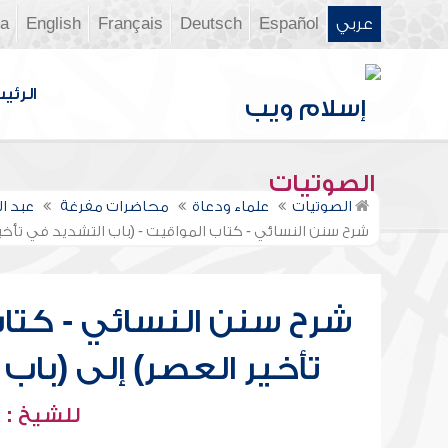
عربي
Español
Deutsch
Français
English
ia
الرئي
الصوتيات
الصوتيات
علماء ودعاة
محاضرات مفرغة
عبد ا
شرح سنن النسائي - كتاب المواقيت - (باب التشديد في تأخي
شرح سنن النسائي - كتاب
تأخير العصر) إلى (با
للشيخ : 