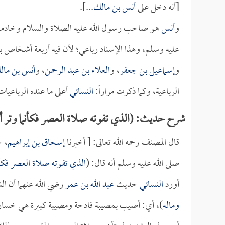
[أنه دخل على
أنس بن مالك
...].
و
أنس
هو صاحب رسول الله عليه الصلاة والسلام وخادمه، 
عليه وسلم، وهذا الإسناد رباعي؛ لأن فيه أربعة أشخاص ب
و
إسماعيل بن جعفر
، و
العلاء بن عبد الرحمن
، و
أنس بن مال
الرباعية، وكما ذكرت مراراً:
النسائي
أعلى ما عنده الرباعيا
شرح حديث: (الذي تفوته صلاة العصر فكأنما وتر أه
قال المصنف رحمه الله تعالى: [ أخبرنا
إسحاق بن إبراهيم
، ح
صلى الله عليه وسلم أنه قال: (
الذي تفوته صلاة العصر فكأنم
أورد
النسائي
حديث
عبد الله بن عمر
رضي الله عنهما أن الن
وماله
)، أي: أصيب بمصيبة فادحة ومصيبة كبيرة هي خسارة