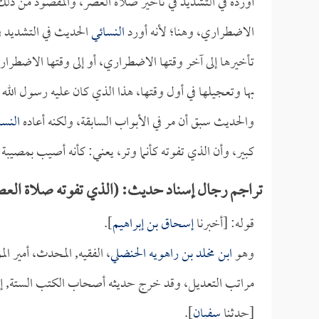
أورده في التشديد في تأخير صلاة العصر، والمقصود من ذلك أ
الاضطراري، وهنا؛ لأنه أورد
النسائي
الحديث في التشديد ف
تأخيرها إلى آخر وقتها الاضطراري، أو إلى وقتها الاضطراري
بها وتعجيلها في أول وقتها، هذا الذي كان عليه رسول الله
والحديث سبق أن مر في الأبواب السابقة، ولكنه أعاده
النسا
كبير، وأن الذي تفوته كأنما وتر، يعني: كأنه أصيب بمصيبة
تراجم رجال إسناد حديث: (الذي تفوته صلاة العصر 
قوله: [أخبرنا
إسحاق بن إبراهيم
].
وهو
ابن مخلد بن راهويه الحنضلي
، الفقيه, المحدث، أمير 
مراتب التعديل، وقد خرج حديثه أصحاب الكتب الستة, إ
[حدثنا
سفيان
].