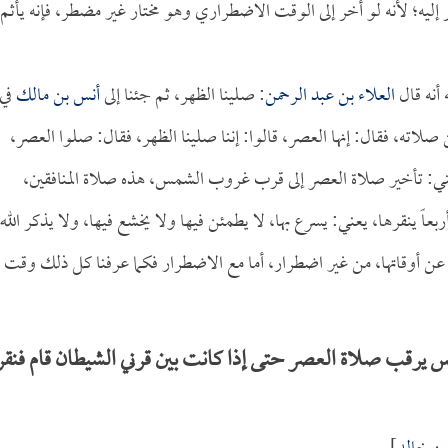
خر إليه؛ لأنه لو أخر إلى الوقت الاضطراري وهو مختار غير مضطر، فإنه يأثم
 أنه قال
العلاء بن عبد الرحمن
: صلينا الظهر، ثم جئنا إلى
أنس بن مالك
في
لاته، فقال: إنها العصر، قالوا: إننا صلينا الظهر، فقال: صلوا العصر،
ني: تأخير صلاة العصر إلى قرب غروب الشمس، هذه صلاة المنافقين،
ً ينقرها، يعني: يسرع بها، لا يطمئن فيها ولا يخشع فيها، ولا يذكر الله
اة عن أوقاتها، من غير اضطرار، أما مع الاضطرار فكما عرفنا كل ذلك وقت
يرقب صلاة العصر حتى إذا كانت بين قرني الشيطان قام فنقر