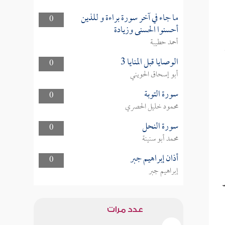
ما جاء في آخر سورة براءة و للذين
0
أحسنوا الحسنى وزيادة
أحمد حطيبة
الوصايا قبل المنايا 3
0
أبو إسحاق الحويني
سورة التوبة
0
محمود خليل الحصري
سورة النحل
0
محمد أبو سنينة
أذان إبراهيم جبر
0
إبراهيم جبر
عدد مرات