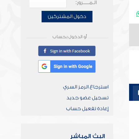
الـمـــــرور:
دخول المشتركين
أو الدخول بحساب
استرجاع الرمز السري
تسجيل عضو جديد
إعادة تفعيل حساب
البث المباشر