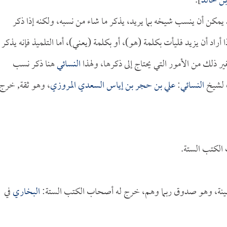
ن خالد
].
 يمكن أن ينسب شيخه بما يريد، يذكر ما شاء من نسبه، ولكنه إذا ذكر
أراد أن يزيد فليأت بكلمة (هو)، أو بكلمة (يعني)، أما التلميذ فإنه يذكر
غير ذلك من الأمور التي يحتاج إلى ذكرها، ولهذا
النسائي
هنا ذكر نسب
 لشيخ
النسائي
:
علي بن حجر بن إياس السعدي المروزي
، وهو ثقة, خرج
الكتب الستة.
هينة، وهو صدوق ربما وهم، خرج له أصحاب الكتب الستة:
البخاري
في