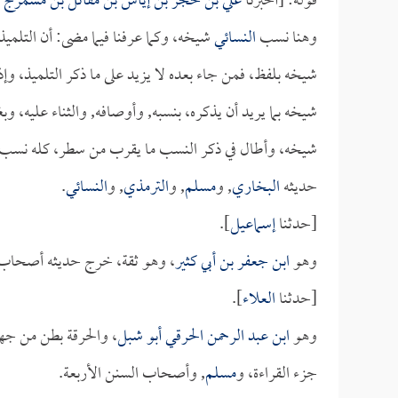
قوله: [أخبرنا
علي بن حجر بن إياس بن مقاتل بن مشمرج ب
وهنا نسب
النسائي
شيخه، وكما عرفنا فيما مضى: أن التلميذ
شيخه بلفظ، فمن جاء بعده لا يزيد على ما ذكر التلميذ، وإذا 
شيخه بما يريد أن يذكره، بنسبه, وأوصافه, والثناء عليه، وب
شيخه، وأطال في ذكر النسب ما يقرب من سطر، كله نسب
حديثه
البخاري
, و
مسلم
, و
الترمذي
, و
النسائي
.
[حدثنا
إسماعيل
].
وهو
ابن جعفر بن أبي كثير
، وهو ثقة، خرج حديثه أصحاب 
[حدثنا
العلاء
].
وهو
ابن عبد الرحمن الحرقي أبو شبل
، والحرقة بطن من ج
جزء القراءة، و
مسلم
, وأصحاب السنن الأربعة.