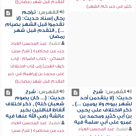
التقدم قبل شهر رمضان))
كثير في خبر كم الشهر)
الفهرس:
تراجم
رجال إسناد حديث: (لا
تقدموا قبل الشهر بصيام
...) , التقدم قبل شهر
رمضان
للشيخ:
عبد المحسن العباد
جزء من محاضرة ( شرح سنن
النسائي - كتاب الصيام - (باب
كيف الفجر) إلى (باب الاختلاف
على محمد بن إبراهيم في خبر
التقدم قبل شهر رمضان))
الفهرس:
شرح
الفهرس:
شرح
حديث: (لا يتقدمن أحد
حديث: (... كان يصوم
لشهر بيوم ولا يومين ...) ,
شعبان كله) , ذكر اختلاف
ذكر الاختلاف على يحيى
ألفاظ الناقلين بخبر
بن أبي كثير ومحمد بن
عائشة رضي الله عنها فيه
عمرو على أبي سلمة فيه
للشيخ:
عبد المحسن العباد
للشيخ:
عبد المحسن العباد
جزء من محاضرة ( شرح سنن