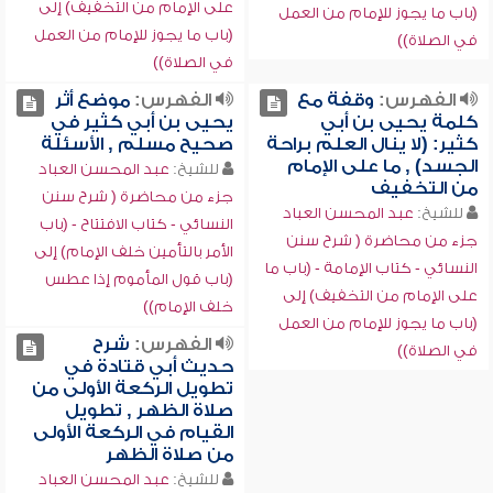
على الإمام من التخفيف) إلى
(باب ما يجوز للإمام من العمل
(باب ما يجوز للإمام من العمل
في الصلاة))
في الصلاة))
الفهرس:
وقفة مع
الفهرس:
موضع أثر
كلمة يحيى بن أبي
يحيى بن أبي كثير في
كثير: (لا ينال العلم براحة
صحيح مسلم , الأسئلة
الجسد) , ما على الإمام
للشيخ:
عبد المحسن العباد
من التخفيف
جزء من محاضرة ( شرح سنن
للشيخ:
عبد المحسن العباد
النسائي - كتاب الافتتاح - (باب
جزء من محاضرة ( شرح سنن
الأمر بالتأمين خلف الإمام) إلى
النسائي - كتاب الإمامة - (باب ما
(باب قول المأموم إذا عطس
على الإمام من التخفيف) إلى
خلف الإمام))
(باب ما يجوز للإمام من العمل
الفهرس:
شرح
في الصلاة))
حديث أبي قتادة في
تطويل الركعة الأولى من
صلاة الظهر , تطويل
القيام في الركعة الأولى
من صلاة الظهر
للشيخ:
عبد المحسن العباد