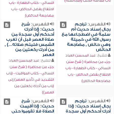
باب مماسة الجنب ومجالسته)
النسائي - كتاب الطهارة - باب
الانتفاع بفضل الحائض - باب
مضاجعة الحائض)
الفهرس:
تراجم
الفهرس:
شرح
رجال إسناد حديث أم
حديث: (إذا أدرك
سلمة في اضطجاعها مع
أحدكم أول سجدة من
رسول الله في خميلة
صلاة العصر قبل أن تغرب
وهي حائض , مضاجعة
الشمس فليتم صلاته...) ,
الحائض
من أدرك ركعتين من
العصر
للشيخ:
عبد المحسن العباد
للشيخ:
عبد المحسن العباد
جزء من محاضرة ( شرح سنن
جزء من محاضرة ( شرح سنن
النسائي - كتاب الطهارة - باب
النسائي - كتاب المواقيت - (باب
الانتفاع بفضل الحائض - باب
التشديد في تأخير العصر) إلى
مضاجعة الحائض)
(باب من أدرك ركعتين من
العصر))
الفهرس:
تراجم
الفهرس:
شرح
رجال إسناد حديث: (إذا
حديث: (إذا أقيمت
أدرك أحدكم أول سجدة
الصلاة فلا تقوموا حتى