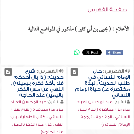
صفحة الفهرس
الأعلام : ( يحيى بن أبي كثير ) مذكور في المواضع التالية
الفهرس:
حال
الفهرس:
شرح
الإمام النسائي في
حديث: (إذا بال أحدكم
طلب الحديث , نبذة
فلا يأخذ ذكره بيمينه) ,
مختصرة عن حياة الإمام
النهي عن مس الذكر
النسائي
باليمين عند الحاجة
للشيخ:
عبد المحسن العباد
للشيخ:
عبد المحسن العباد
جزء من محاضرة ( شرح سنن
جزء من محاضرة ( شرح سنن
النسائي - المقدمة - ترجمة
النسائي - كتاب الطهارة - باب
الإمام النسائي)
النهي عن مس الذكر باليمين
عند الحاجة)