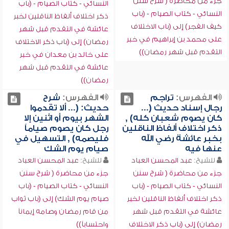
جزء من محاضرة ( شرح سنن
النسائي - كتاب الصيام - (باب
النسائي - كتاب الصيام - (باب
ذكر اختلاف ألفاظ الناقلين لخبر
كيف الفجر) إلى (باب الاختلاف
عائشة في التقدم قبل شهر
على محمد بن إبراهيم في خبر
رمضان) إلى (باب ذكر الاختلاف
التقدم قبل شهر رمضان))
على خالد بن معدان في خبر
عائشة في التقدم قبل شهر
رمضان))
الفهرس:
تراجم
الفهرس:
شرح
رجال إسناد حديث (...
حديث: (... ألا تقدموا
كان يصوم شعبان كله) ,
الشهر بيوم أو اثنين إلا
ذكر اختلاف ألفاظ الناقلين
رجل كان يصوم صياماً
بخبر عائشة رضي الله
فليصمه) , التسهيل في
عنها فيه
صيام يوم الشك
للشيخ:
عبد المحسن العباد
للشيخ:
عبد المحسن العباد
جزء من محاضرة ( شرح سنن
جزء من محاضرة ( شرح سنن
النسائي - كتاب الصيام - (باب
النسائي - كتاب الصيام - (باب
ذكر اختلاف ألفاظ الناقلين لخبر
صيام يوم الشك) إلى (باب ثواب
عائشة في التقدم قبل شهر
من قام رمضان وصامه إيماناً
رمضان) إلى (باب ذكر الاختلاف
واحتساباً))