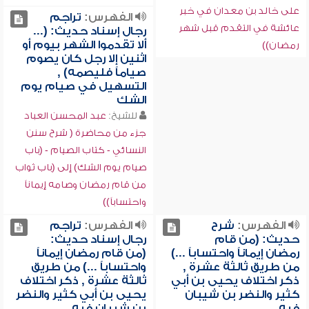
على خالد بن معدان في خبر
الفهرس:
تراجم
عائشة في التقدم قبل شهر
رجال إسناد حديث: (...
ألا تقدموا الشهر بيوم أو
رمضان))
اثنين إلا رجل كان يصوم
صياماً فليصمه) ,
التسهيل في صيام يوم
الشك
للشيخ:
عبد المحسن العباد
جزء من محاضرة ( شرح سنن
النسائي - كتاب الصيام - (باب
صيام يوم الشك) إلى (باب ثواب
من قام رمضان وصامه إيماناً
واحتساباً))
الفهرس:
شرح
الفهرس:
تراجم
حديث: (من قام
رجال إسناد حديث:
رمضان إيماناً واحتساباً ...)
(من قام رمضان إيماناً
من طريق ثالثة عشرة ,
واحتساباً ...) من طريق
ذكر اختلاف يحيى بن أبي
ثالثة عشرة , ذكر اختلاف
كثير والنضر بن شيبان
يحيى بن أبي كثير والنضر
فيه
بن شيبان فيه