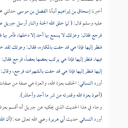
أخبرنا
إسحاق بن إبراهيم
أنبأنا
الفضل بن موسى
حدثني
مح
عليه وسلم قال: (
لما خلق الله الجنة والنار أرسل جبريل علي
فرجع فقال: وعزتك لا يسمع بها أحد إلا دخلها، فأمر بها فح
فنظر إليها فإذا هي قد حفت بالمكاره، فقال: وعزتك لقد خش
فيها، فنظر إليها فإذا هي يركب بعضها بعضاً، فرجع فقال:
إليها فنظر إليها فإذا هي قد حفت بالشهوات فرجع، وقال:
أورد
النسائي
: الحلف بعزة الله، والعزة هي صفة من صفات ا
(
أعوذ بعزة الله وقدرته من شر ما أجد وأحاذر
).
وجاء في هذا الحديث الذي يحكيه عن جبريل أنه أقسم بعزة
أورد
النسائي
حديث
أبي هريرة
رضي الله تعالى عنه: (
أن الل