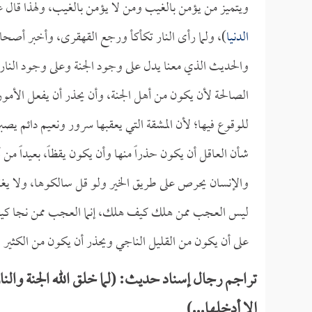
ويتميز من يؤمن بالغيب ومن لا يؤمن بالغيب، ولهذا قال ع
الدنيا
)، ولما رأى النار تكأكأ ورجع القهقرى، وأخبر أصحا
والحديث الذي معنا يدل على وجود الجنة وعلى وجود النار، 
الصالحة لأن يكون من أهل الجنة، وأن يحذر أن يفعل الأمور
للوقوع فيها؛ لأن المشقة التي يعقبها سرور ونعيم دائم يصبر
شأن العاقل أن يكون حذراً منها وأن يكون يقظاً، بعيداً م
والإنسان يحرص على طريق الخير ولو قل سالكوها، ولا يغتر
ليس العجب ممن هلك كيف هلك، إنما العجب ممن نجا كيف ن
على أن يكون من القليل الناجي ويحذر أن يكون من الكثير ا
تراجم رجال إسناد حديث: (لما خلق الله الجنة والنا
إلا أدخلها...)