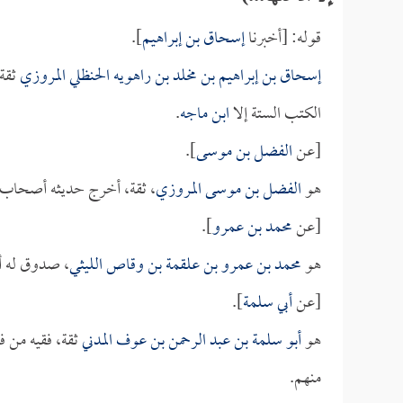
قوله: [أخبرنا
إسحاق بن إبراهيم
].
إسحاق بن إبراهيم بن مخلد بن راهويه الحنظلي المروزي
ثقة،
الكتب الستة إلا
ابن ماجه
.
[عن
الفضل بن موسى
].
هو
الفضل بن موسى المروزي
، ثقة، أخرج حديثه أصحاب 
[عن
محمد بن عمرو
].
هو
محمد بن عمرو بن علقمة بن وقاص الليثي
، صدوق له أ
[عن
أبي سلمة
].
هو
أبو سلمة بن عبد الرحمن بن عوف المدني
ثقة، فقيه من فق
منهم.