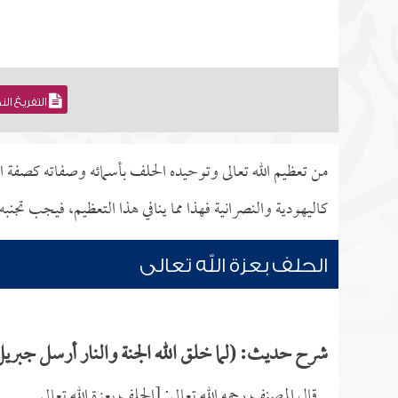
التفريغ ال
من تعظيم الله تعالى وتوحيده الحلف بأسمائه وصفاته كصفة الع
كاليهودية والنصرانية فهذا مما ينافي هذا التعظيم، فيجب تجنبه.
الحلف بعزة الله تعالى
شرح حديث: (لما خلق الله الجنة والنار أرسل جبريل ع
قال المصنف رحمه الله تعالى: [الحلف بعزة الله تعالى