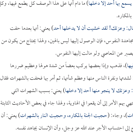
سمع بها أحد إلا دخلها
) ما دام أنها على هذا الوصف كل يطمع فيها، وك
المكاره.
 فقال: وعزتك! لقد خشيت أن لا يدخلها أحد
) يعني: أنها بعدما حفت
ومجاهدة النفوس، فإن الوصول إليها ليس بالهين، ولهذا يحتاج من يكون من
صبر عن المعاصي ولو مالت إليها النفوس.
يها
)، فذهب وإذا بعضها يركب بعضاً من شدة هولها وعظيم ضررها
 لشدتها ونفرة الناس منها وعظم شأنها، ثم أمر بها فحفت بالشهوات فقال:
: وعزتك لا ينجو منها أحد إلا دخلها
) يعني: بسبب الشهوات التي
بهم الأمر إلى أن يقعوا في الهاوية، ولهذا جاء في بعض الأحاديث الثابتة
ات
)، وجاء: (
حجبت الجنة بالمكاره، وحجبت النار بالشهوات
) يعني: أن
ج إلى احتساب الأجر عند الله عز وجل، وأن الإنسان يجاهد نفسه.