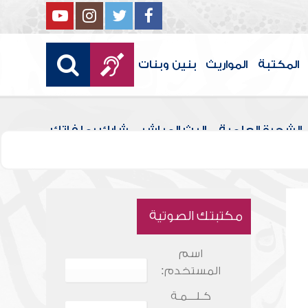
المكتبة
المواريث
بنين وبنات
الشجرة العلمية
البث المباشر
شارك بملفاتك
مكتبتك الصوتية
اسم
المستخدم:
كـلـــمـة