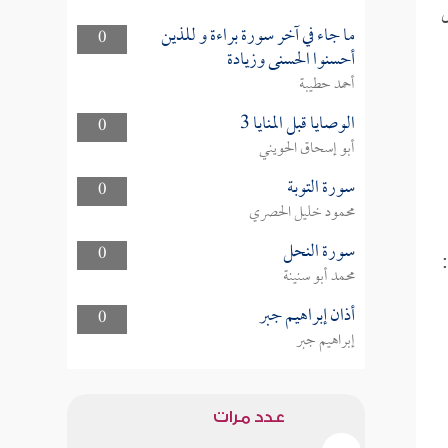
ل
ما جاء في آخر سورة براءة و للذين
0
أحسنوا الحسنى وزيادة
أحمد حطيبة
الوصايا قبل المنايا 3
0
أبو إسحاق الحويني
سورة التوبة
0
محمود خليل الحصري
سورة النحل
0
محمد أبو سنينة
أذان إبراهيم جبر
0
إبراهيم جبر
عدد مرات