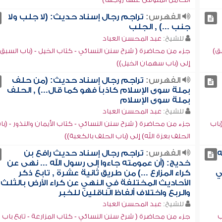
الفهرس:
تراجم رجال إسناد حديث: (لا جلب ولا
جنب ...) , الجلب
للشيخ:
عبد المحسن العباد
ق)
جزء من محاضرة ( شرح سنن النسائي - كتاب الخيل - (باب السبق)
إلى (باب سهمان الخيل))
الفهرس:
تراجم رجال إسناد حديث: (من حلف
بملة سوى الإسلام كاذباً فهو كما قال...) , الحلف
بملة سوى الإسلام
للشيخ:
عبد المحسن العباد
باب
جزء من محاضرة ( شرح سنن النسائي - كتاب الأيمان والنذور - (با
الحلف بعزة الله) إلى (باب الحلف بالكعبة))
ه
الفهرس:
تراجم رجال إسناد حديث رافع بن
خديج: (أن عمومته جاءوا إلى رسول الله ... نهى عن
ي
كراء المزارع ...) من طريق ثانية عشرة , تابع ذكر
الأحاديث المختلفة في النهي عن كراء الأرض بالثلث
والربع واختلاف ألفاظ الناقلين للخبر
للشيخ:
عبد المحسن العباد
ب
جزء من محاضرة ( شرح سنن النسائي - كتاب المزارعة - تابع باب