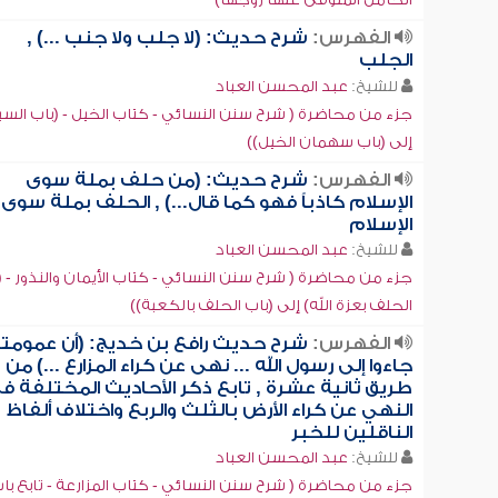
الفهرس:
شرح حديث: (لا جلب ولا جنب ...) ,
الجلب
للشيخ:
عبد المحسن العباد
جزء من محاضرة ( شرح سنن النسائي - كتاب الخيل - (باب السب
إلى (باب سهمان الخيل))
الفهرس:
شرح حديث: (من حلف بملة سوى
الإسلام كاذباً فهو كما قال...) , الحلف بملة سوى
الإسلام
للشيخ:
عبد المحسن العباد
جزء من محاضرة ( شرح سنن النسائي - كتاب الأيمان والنذور - (
الحلف بعزة الله) إلى (باب الحلف بالكعبة))
الفهرس:
شرح حديث رافع بن خديج: (أن عمومت
جاءوا إلى رسول الله ... نهى عن كراء المزارع ...) من
طريق ثانية عشرة , تابع ذكر الأحاديث المختلفة ف
النهي عن كراء الأرض بالثلث والربع واختلاف ألفاظ
الناقلين للخبر
للشيخ:
عبد المحسن العباد
جزء من محاضرة ( شرح سنن النسائي - كتاب المزارعة - تابع با