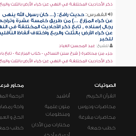
ذكر الأحاديث المختلفـة في النهي عن كراء الأرض بالثلث والربع [5]
الفهرس:
حديث رافع: (... كان رسول الله ينهى
عن كراء المزارع ...) من طريق خامسة عشرة وتراجم
رجال إسناده , تابع ذكر الأحاديث المختلفة في الن
عن كراء الأرض بالثلث والربع واختلاف ألفاظ الناقلي
للخبر
للشيخ:
عبد المحسن العباد
جزء من محاضرة ( شرح سنن النسائي - كتاب المزارعة - تابع با
ذكر الأحاديث المختلفـة في النهي عن كراء الأرض بالثلث والربع [5]
الصوتيات
محاور فرع
القرآن الكريم
أناشيد
الرحمة المه
محاضرات ودروس
متون علمية
واحة رمضان
ومنظومات
محاضرات مفرغة
الحج و العم
مختارات من الأذان
خطب جمعة
خطب جمع
أدعية و أذكار