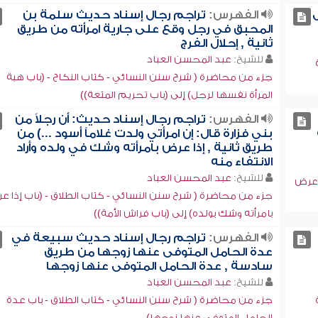
الفهرس:
تراجم رجال إسناد حديث سلمة بن
المحبق في رجل وقع على جارية امرأته من طريق
ثانية , إحلال الفرج
للشيخ:
عبد المحسن العباد
جزء من محاضرة ( شرح سنن النسائي - كتاب النكاح - (باب هبة
المرأة نفسها لرجل) إلى (باب تحريم المتعة))
الفهرس:
تراجم رجال إسناد حديث: أن رجلاً من
بني فزارة قال: إن امرأتي ولدت غلاماً أسود ...) من
طريق ثانية , إذا عرض بامرأته وشك في ولده وأراد
الانتفاء منه
للشيخ:
عبد المحسن العباد
 عرض
جزء من محاضرة ( شرح سنن النسائي - كتاب الطلاق - (باب إذا ع
بامرأته وشك بولده) إلى (باب فراش الأمة))
الفهرس:
تراجم رجال إسناد حديث سبيعة في
عدة الحامل المتوفى عنها زوجها من طريق
سادسة , عدة الحامل المتوفى عنها زوجها
للشيخ:
عبد المحسن العباد
جزء من محاضرة ( شرح سنن النسائي - كتاب الطلاق - باب عدة
الحامل المتوفى عنها زوجها)