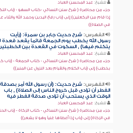
للشيخ:
عبد المحسن العباد
جزء من محاضرة ( شرح سنن النسائي -كتاب السهو - (باب التكب
إذا قام من الركعتين) إلى (باب رفع اليدين وحمد الله والثناء عل
في الصلاة))
الفهرس:
شرح حديث جابر بن سمرة: (رأيت
رسول الله يخطب يوم الجمعة قائماً يقعد قعدة لا
يتكلم فيها) , السكوت في القعدة بين الخطبتين
للشيخ:
عبد المحسن العباد
جزء من محاضرة ( شرح سنن النسائي - كتاب الجمعة - (باب ك
يخطب) إلى (باب الكلام والقيام بعد النزول عن المنبر))
الفهرس:
شرح حديث: (أن رسول الله أمر بصدقة
الفطر أن تؤدى قبل خروج الناس إلى الصلاة) , باب
الوقت الذي يستحب أن تؤدى صدقة الفطر فيه
للشيخ:
عبد المحسن العباد
جزء من محاضرة ( شرح سنن النسائي - كتاب الزكاة - (باب الح
في الزكاة) إلى (باب إذا أعطاها غنياً وهو لا يشعر))