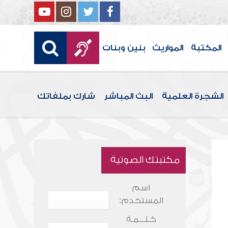
المكتبة
المواريث
بنين وبنات
الشجرة العلمية
البث المباشر
شارك بملفاتك
مكتبتك الصوتية
اسم
المستخدم:
كـلـــمـة