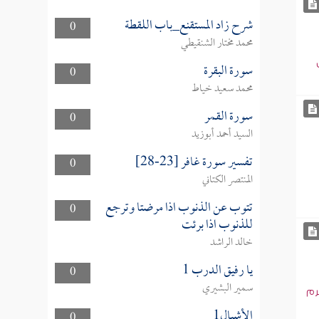
شرح زاد المستقنع_باب اللقطة
0
محمد مختار الشنقيطي
سورة البقرة
0
محمد سعيد خياط
سورة القمر
0
السيد أحمد أبوزيد
تفسير سورة غافر [23-28]
0
المنتصر الكتاني
تتوب عن الذنوب اذا مرضتا وترجع
0
للذنوب اذا برئت
خالد الراشد
يا رفيق الدرب 1
0
سمير البشيري
رم
الأشبال1
0