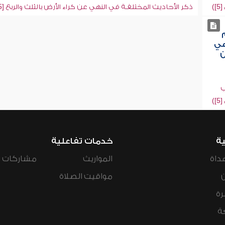
)
ذكر الأحاديث المختلفـة في النهي عن كراء الأرض بالثلث والربع [5])
هي
ن
ب
)
ية
خدمات تفاعلية
داة
المواريث
مشاركات ال
مواقيت الصلاة
رة
ة