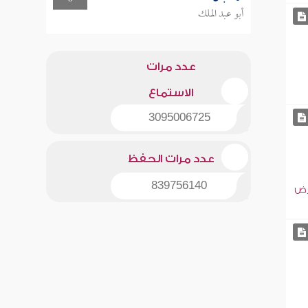
أبو عبد الملك
عدد مرات
الاستماع
3095006725
عدد مرات الحفظ
839756140
رض