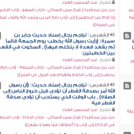
للشيخ:
عبد المحسن العباد
ير
جزء من محاضرة ( شرح سنن النسائي -كتاب السهو - (باب التكبير
يه
إذا قام من الركعتين) إلى (باب رفع اليدين وحمد الله والثناء عليه
في الصلاة))
الفهرس:
تراجم رجال إسناد حديث جابر بن
سمرة: (رأيت رسول الله يخطب يوم الجمعة قائماً
ثم يقعد قعدة لا يتكلم فيها) , السكوت في القع
بين الخطبتين
للشيخ:
عبد المحسن العباد
م
جزء من محاضرة ( شرح سنن النسائي - كتاب الجمعة - (باب كم
يخطب) إلى (باب الكلام والقيام بعد النزول عن المنبر))
الفهرس:
تراجم رجال إسناد حديث: (أن رسول
الله أمر بصدقة الفطر أن تؤدى قبل خروج الناس إلى
الصلاة) , باب الوقت الذي يستحب أن تؤدى صدقة
الفطر فيه
للشيخ:
عبد المحسن العباد
نطة
جزء من محاضرة ( شرح سنن النسائي - كتاب الزكاة - (باب الحنط
في الزكاة) إلى (باب إذا أعطاها غنياً وهو لا يشعر))